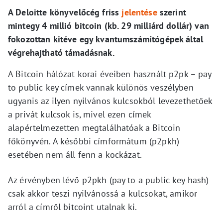
A Deloitte könyvelőcég friss
jelentése
szerint
mintegy 4 millió bitcoin (kb. 29 milliárd dollár) van
fokozottan kitéve egy kvantumszámítógépek által
végrehajtható támadásnak.
A Bitcoin hálózat korai éveiben használt p2pk – pay
to public key címek vannak különös veszélyben
ugyanis az ilyen nyilvános kulcsokból levezethetőek
a privát kulcsok is, mivel ezen címek
alapértelmezetten megtalálhatóak a Bitcoin
főkönyvén. A későbbi címformátum (p2pkh)
esetében nem áll fenn a kockázat.
Az érvényben lévő p2pkh (pay to a public key hash)
csak akkor teszi nyilvánossá a kulcsokat, amikor
arról a címről bitcoint utalnak ki.