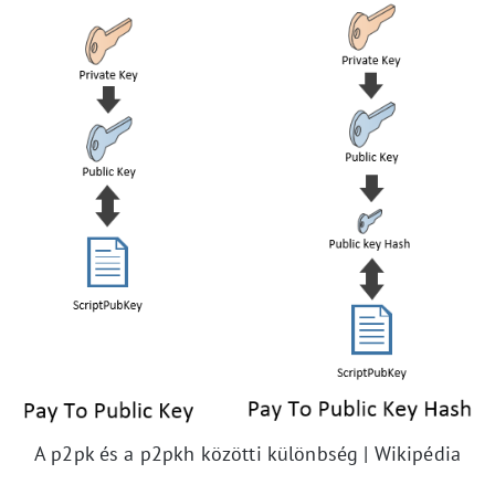
A p2pk és a p2pkh közötti különbség | Wikipédia