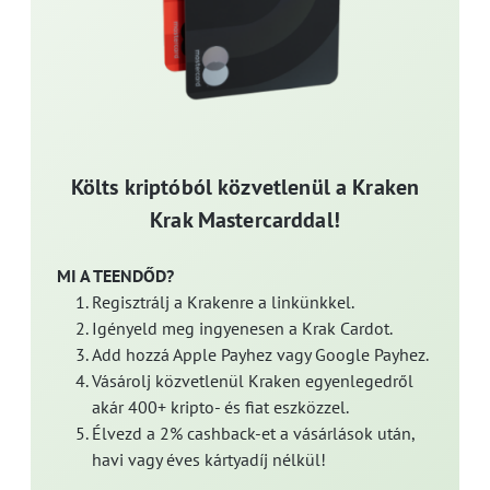
Költs kriptóból közvetlenül a Kraken
Krak Mastercarddal!
MI A TEENDŐD?
Regisztrálj a Krakenre a linkünkkel.
Igényeld meg ingyenesen a Krak Cardot.
Add hozzá Apple Payhez vagy Google Payhez.
Vásárolj közvetlenül Kraken egyenlegedről
akár 400+ kripto- és fiat eszközzel.
Élvezd a 2% cashback-et a vásárlások után,
havi vagy éves kártyadíj nélkül!