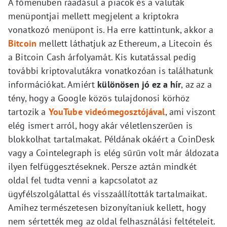
A főmenüben ráadásul a piacok és a valuták
menüpontjai mellett megjelent a kriptokra
vonatkozó menüpont is. Ha erre kattintunk, akkor a
Bitcoin
mellett láthatjuk az Ethereum, a Litecoin és
a Bitcoin Cash árfolyamát. Kis kutatással pedig
további kriptovalutákra vonatkozóan is találhatunk
információkat. Amiért
különösen jó ez a hír
, az az a
tény, hogy a Google közös tulajdonosi körhöz
tartozik a
YouTube videómegosztójával
, ami viszont
elég ismert arról, hogy akár véletlenszerűen is
blokkolhat tartalmakat. Példának okáért a CoinDesk
vagy a Cointelegraph is elég sűrűn volt már áldozata
ilyen felfüggesztéseknek. Persze aztán mindkét
oldal fel tudta venni a kapcsolatot az
ügyfélszolgálattal és visszaállították tartalmaikat.
Amihez természetesen bizonyítaniuk kellett, hogy
nem sértették meg az oldal felhasználási feltételeit.