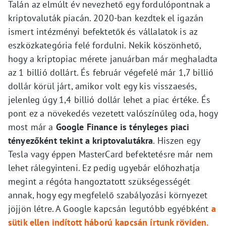
Talán az elmúlt év nevezhető egy fordulópontnak a
kriptovaluták piacán. 2020-ban kezdtek el igazán
ismert intézményi befektetők és vállalatok is az
eszközkategória felé fordulni. Nekik köszönhető,
hogy a kriptopiac mérete januárban már meghaladta
az 1 billió dollárt. És február végefelé már 1,7 billió
dollár körül járt, amikor volt egy kis visszaesés,
jelenleg úgy 1,4 billió dollár lehet a piac értéke. És
pont ez a növekedés vezetett valószínűleg oda, hogy
most már a
Google Finance is tényleges piaci
tényezőként tekint a kriptovalutákra
. Hiszen egy
Tesla vagy éppen MasterCard befektetésre már nem
lehet rálegyinteni. Ez pedig ugyebár előhozhatja
megint a régóta hangoztatott szükségességét
annak, hogy egy megfelelő szabályozási környezet
jöjjön létre. A Google kapcsán legutóbb egyébként
a
sütik ellen indított háború kapcsán írtunk röviden.