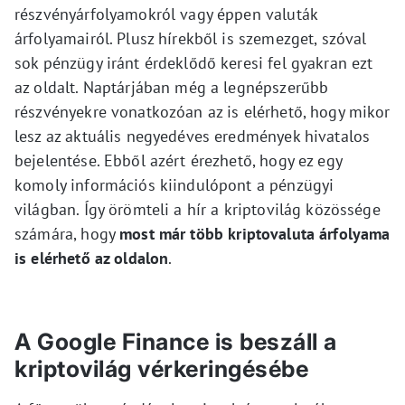
részvényárfolyamokról vagy éppen valuták
árfolyamairól. Plusz hírekből is szemezget, szóval
sok pénzügy iránt érdeklődő keresi fel gyakran ezt
az oldalt. Naptárjában még a legnépszerűbb
részvényekre vonatkozóan az is elérhető, hogy mikor
lesz az aktuális negyedéves eredmények hivatalos
bejelentése. Ebből azért érezhető, hogy ez egy
komoly információs kiindulópont a pénzügyi
világban. Így örömteli a hír a kriptovilág közössége
számára, hogy
most már több kriptovaluta árfolyama
is elérhető az oldalon
.
A Google Finance is beszáll a
kriptovilág vérkeringésébe