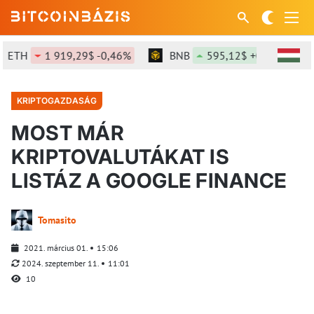
TH
1 919,29$ -0,46%
BNB
595,12$ +0,68%
S
KRIPTOGAZDASÁG
MOST MÁR
KRIPTOVALUTÁKAT IS
LISTÁZ A GOOGLE FINANCE
Tomasito
2021. március 01.
15:06
2024. szeptember 11.
11:01
10