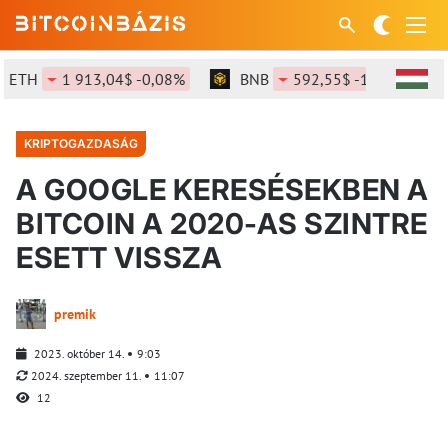
H
1 913,04$ -0,08%
BNB
592,55$ -1,3%
SOL
KRIPTOGAZDASÁG
A GOOGLE KERESÉSEKBEN A
BITCOIN A 2020-AS SZINTRE
ESETT VISSZA
premik
2023. október 14.
9:03
2024. szeptember 11.
11:07
12