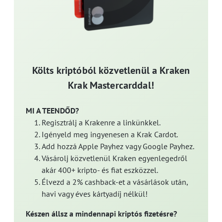
Költs kriptóból közvetlenül a Kraken
Krak Mastercarddal!
MI A TEENDŐD?
Regisztrálj a Krakenre a linkünkkel.
Igényeld meg ingyenesen a Krak Cardot.
Add hozzá Apple Payhez vagy Google Payhez.
Vásárolj közvetlenül Kraken egyenlegedről
akár 400+ kripto- és fiat eszközzel.
Élvezd a 2% cashback-et a vásárlások után,
havi vagy éves kártyadíj nélkül!
Készen állsz a mindennapi kriptós fizetésre?