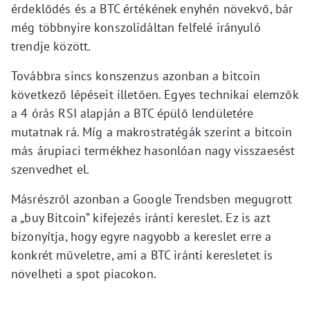
érdeklődés és a BTC értékének enyhén növekvő, bár
még többnyire konszolidáltan felfelé irányuló
trendje között.
Továbbra sincs konszenzus azonban a bitcoin
következő lépéseit illetően. Egyes technikai elemzők
a 4 órás RSI alapján a BTC épülő lendületére
mutatnak rá. Míg a makrostratégák szerint a bitcoin
más árupiaci termékhez hasonlóan nagy visszaesést
szenvedhet el.
Másrészről azonban a Google Trendsben megugrott
a „buy Bitcoin” kifejezés iránti kereslet. Ez is azt
bizonyítja, hogy egyre nagyobb a kereslet erre a
konkrét műveletre, ami a BTC iránti keresletet is
növelheti a spot piacokon.