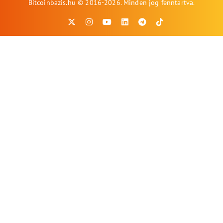
Bitcoinbazis.hu © 2016-2026. Minden jog fenntartva.