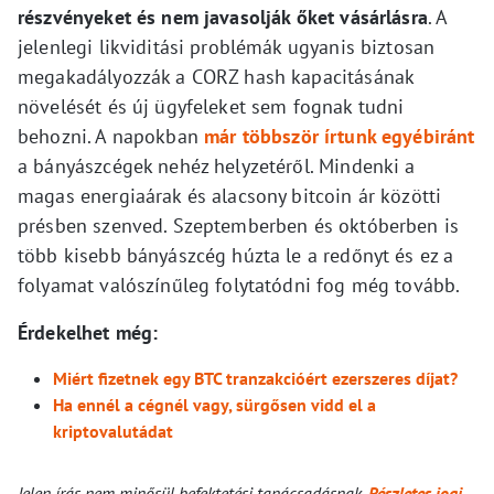
részvényeket és nem javasolják őket vásárlásra
. A
jelenlegi likviditási problémák ugyanis biztosan
megakadályozzák a CORZ hash kapacitásának
növelését és új ügyfeleket sem fognak tudni
behozni. A napokban
már többször írtunk egyébiránt
a bányászcégek nehéz helyzetéről. Mindenki a
magas energiaárak és alacsony bitcoin ár közötti
présben szenved. Szeptemberben és októberben is
több kisebb bányászcég húzta le a redőnyt és ez a
folyamat valószínűleg folytatódni fog még tovább.
Érdekelhet még:
Miért fizetnek egy BTC tranzakcióért ezerszeres díjat?
Ha ennél a cégnél vagy, sürgősen vidd el a
kriptovalutádat
Jelen írás nem minősül befektetési tanácsadásnak.
Részletes jogi