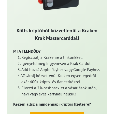
Költs kriptóból közvetlenül a Kraken
Krak Mastercarddal!
MI A TEENDŐD?
Regisztrálj a Krakenre a linkünkkel.
Igényeld meg ingyenesen a Krak Cardot.
Add hozzá Apple Payhez vagy Google Payhez.
Vásárolj közvetlenül Kraken egyenlegedről
akár 400+ kripto- és fiat eszközzel.
Élvezd a 2% cashback-et a vásárlások után,
havi vagy éves kártyadíj nélkül!
Készen állsz a mindennapi kriptós fizetésre?