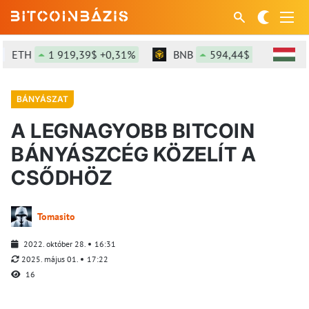
ETH
1 919,39$ +0,31%
BNB
594,44$ +0,85%
BÁNYÁSZAT
A LEGNAGYOBB BITCOIN
BÁNYÁSZCÉG KÖZELÍT A
CSŐDHÖZ
Tomasito
2022. október 28.
16:31
2025. május 01.
17:22
16