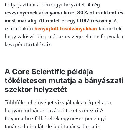
tudja javítani a pénzügyi helyzetét.
A cég
részvényeinek árfolyama közel 80%-ot csökkent és
most már alig 20 centet ér egy CORZ részvény
. A
csütörtökön
benyújtott beadványukban
kiemelték,
hogy valószínűleg már az év vége előtt elfogynak a
készpénztartalékaik.
A Core Scientific példája
tökéletesen mutatja a bányászati
szektor helyzetét
Többféle lehetőséget vizsgálnak a cégnél arra,
hogyan tudnának további tőkét szerezni. A
folyamathoz felbéreltek egy neves pénzügyi
tanácsadó irodát, de jogi tanácsadásra is