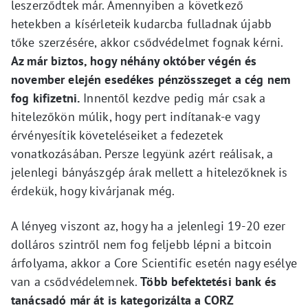
leszerződtek már. Amennyiben a következő
hetekben a kísérleteik kudarcba fulladnak újabb
tőke szerzésére, akkor csődvédelmet fognak kérni.
Az már biztos, hogy néhány október végén és
november elején esedékes pénzösszeget a cég nem
fog kifizetni.
Innentől kezdve pedig már csak a
hitelezőkön múlik, hogy pert indítanak-e vagy
érvényesítik követeléseiket a fedezetek
vonatkozásában. Persze legyünk azért reálisak, a
jelenlegi bányászgép árak mellett a hitelezőknek is
érdekük, hogy kivárjanak még.
A lényeg viszont az, hogy ha a jelenlegi 19-20 ezer
dolláros szintről nem fog feljebb lépni a bitcoin
árfolyama, akkor a Core Scientific esetén nagy esélye
van a csődvédelemnek.
Több befektetési bank és
tanácsadó már át is kategorizálta a CORZ