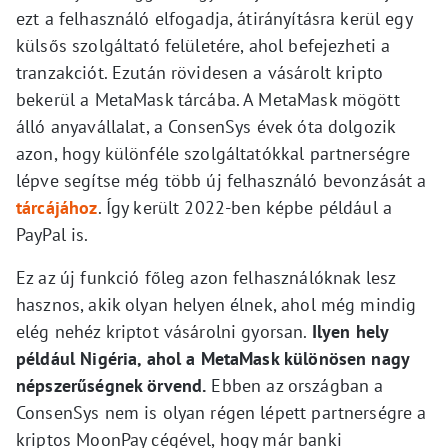
ezt a felhasználó elfogadja, átirányításra kerül egy
külsős szolgáltató felületére, ahol befejezheti a
tranzakciót. Ezután rövidesen a vásárolt kripto
bekerül a MetaMask tárcába. A MetaMask mögött
álló anyavállalat, a ConsenSys évek óta dolgozik
azon, hogy különféle szolgáltatókkal partnerségre
lépve segítse még több új felhasználó bevonzását a
tárcájához
. Így került 2022-ben képbe például a
PayPal is.
Ez az új funkció főleg azon felhasználóknak lesz
hasznos, akik olyan helyen élnek, ahol még mindig
elég nehéz kriptot vásárolni gyorsan.
Ilyen hely
például Nigéria, ahol a MetaMask különösen nagy
népszerűségnek örvend.
Ebben az országban a
ConsenSys nem is olyan régen lépett partnerségre a
kriptos MoonPay cégével, hogy már banki