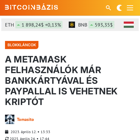
ETH
1 898,24$ +0,13%
BNB
593,35$ +0,02%
BLOKKLÁNCOK
A METAMASK
FELHASZNÁLÓK MÁR
BANKKÁRTYÁVAL ÉS
PAYPALLAL IS VEHETNEK
KRIPTÓT
Tomasito
2023. április 12.
13:33
2025. április 24.
17:44