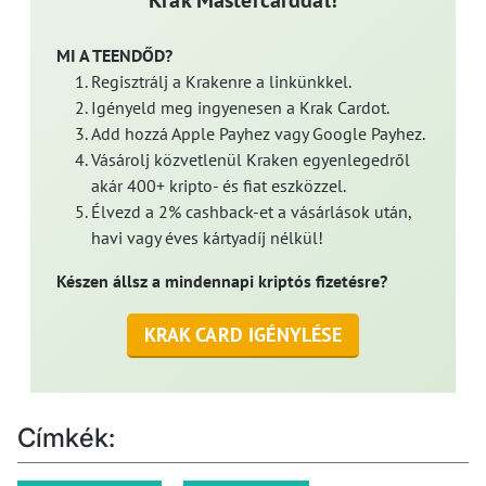
Krak Mastercarddal!
MI A TEENDŐD?
Regisztrálj a Krakenre a linkünkkel.
Igényeld meg ingyenesen a Krak Cardot.
Add hozzá Apple Payhez vagy Google Payhez.
Vásárolj közvetlenül Kraken egyenlegedről
akár 400+ kripto- és fiat eszközzel.
Élvezd a 2% cashback-et a vásárlások után,
havi vagy éves kártyadíj nélkül!
Készen állsz a mindennapi kriptós fizetésre?
KRAK CARD IGÉNYLÉSE
Címkék: