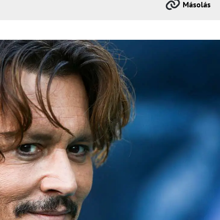
Másolás