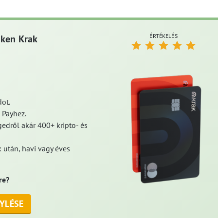
ÉRTÉKELÉS
aken Krak
ot.
 Payhez.
edről akár 400+ kripto- és
 után, havi vagy éves
re?
YLÉSE