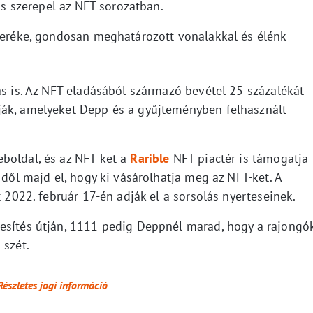
 is szerepel az NFT sorozatban.
everéke, gondosan meghatározott vonalakkal és élénk
ás is. Az NFT eladásából származó bevétel 25 százalékát
ják, amelyeket Depp és a gyűjteményben felhasznált
boldal, és az NFT-ket a
Rarible
NFT piactér is támogatja
 dől majd el, hogy ki vásárolhatja meg az NFT-ket. A
t 2022. február 17-én adják el a sorsolás nyerteseinek.
esítés útján, 1111 pedig Deppnél marad, hogy a rajongó
 szét.
Részletes jogi információ