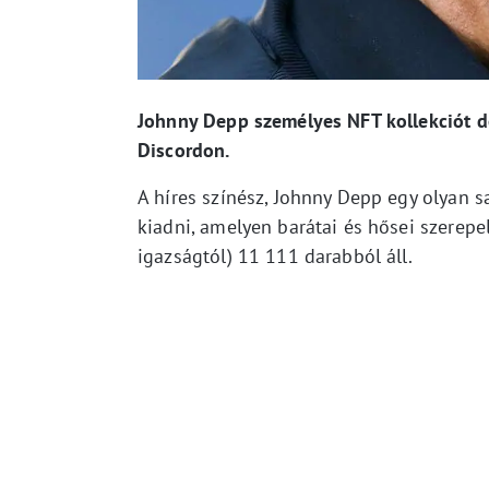
Johnny Depp személyes NFT kollekciót do
Discordon.
A híres színész, Johnny Depp egy olyan s
kiadni, amelyen barátai és hősei szerepe
igazságtól) 11 111 darabból áll.