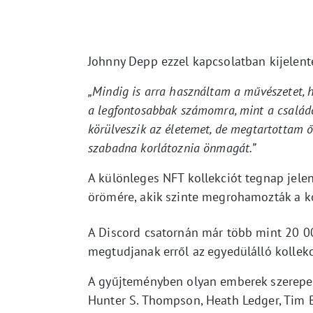
Johnny Depp ezzel kapcsolatban kijelente
„Mindig is arra használtam a művészetet, h
a legfontosabbak számomra, mint a családo
körülveszik az életemet, de megtartotta
szabadna korlátoznia önmagát.”
A különleges NFT kollekciót tegnap jele
örömére, akik szinte megrohamozták a koll
A Discord csatornán már több mint 20 001
megtudjanak erről az egyedülálló kollekc
A gyűjteményben olyan emberek szerepel
Hunter S. Thompson, Heath Ledger, Tim 