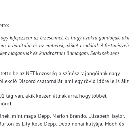
tte:
ogy kifejezzem az érzéseimet, és hogy azokra gondoljak, aki
m, a barátaim és az emberek, akiket csodálok. A festménye
m őket magamnak és korlátoztam önmagam. Senkinek sem
ntette be az NFT közösség a színész rajongóinak nagy
ekció Discord csatornáját, ami egy rövid időre le is állt
 tag van, akik készen állnak arra, hogy többet
ióról.
nek, mint maga Depp, Marlon Brando, Elizabeth Taylor,
Burton és Lily-Rose Depp. Depp néhai kutyája, Mooh és