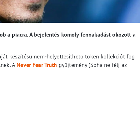
b a piacra. A bejelentés komoly fennakadást okozott a
aját készítésű nem-helyettesíthető token kollekciót fog
lnek. A
Never Fear Truth
gyűjtemény (Soha ne félj az