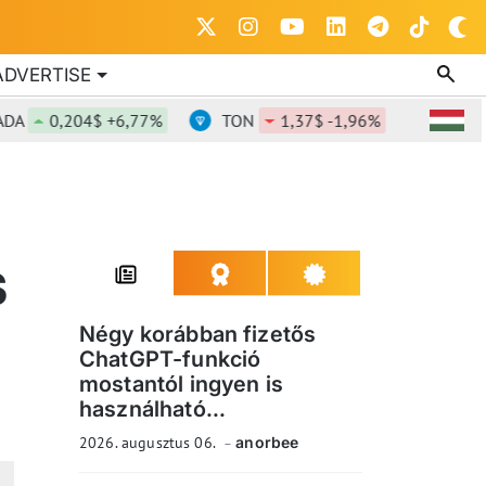
ADVERTISE
0,204$ +6,77%
TON
1,37$ -1,96%
DOT
0,8
S
Négy korábban fizetős
ChatGPT-funkció
mostantól ingyen is
használható...
2026. augusztus 06.
anorbee