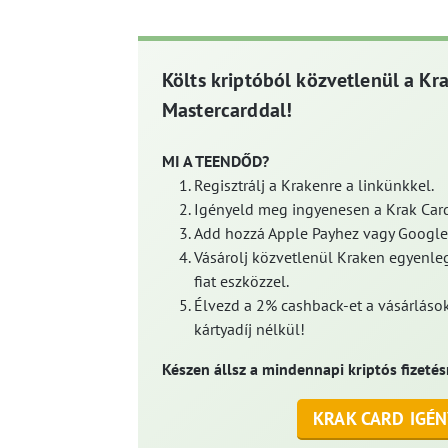
Költs kriptóból közvetlenül a Kr
Mastercarddal!
MI A TEENDŐD?
Regisztrálj a Krakenre a linkünkkel.
Igényeld meg ingyenesen a Krak Card
Add hozzá Apple Payhez vagy Google
Vásárolj közvetlenül Kraken egyenleg
fiat eszközzel.
Élvezd a 2% cashback-et a vásárlások
kártyadíj nélkül!
Készen állsz a mindennapi kriptós fizetés
KRAK CARD IGÉN