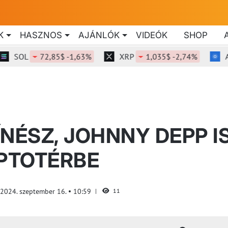
K
HASZNOS
AJÁNLÓK
VIDEÓK
SHOP
OL
72,85$ -1,63%
XRP
1,035$ -2,74%
ADA
NÉSZ, JOHNNY DEPP I
IPTOTÉRBE
2024. szeptember 16.
10:59
11