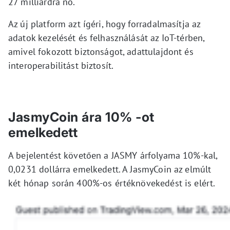
27 milliárdra nő.
Az új platform azt ígéri, hogy forradalmasítja az
adatok kezelését és felhasználását az IoT-térben,
amivel fokozott biztonságot, adattulajdont és
interoperabilitást biztosít.
JasmyCoin ára 10% -ot
emelkedett
A bejelentést követően a JASMY árfolyama 10%-kal,
0,0231 dollárra emelkedett. A JasmyCoin az elmúlt
két hónap során 400%-os értéknövekedést is elért.