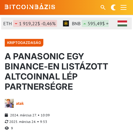
H
1 919,22$ -0,46%
BNB
595,49$ +0,65%
SO
KRIPTOGAZDASÁG
A PANASONIC EGY
BINANCE-EN LISTÁZOTT
ALTCOINNAL LÉP
PARTNERSÉGRE
atak
2024. március 27.
10:09
2025. március 24.
9:53
9