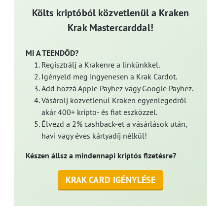
Költs kriptóból közvetlenül a Kraken
Krak Mastercarddal!
MI A TEENDŐD?
Regisztrálj a Krakenre a linkünkkel.
Igényeld meg ingyenesen a Krak Cardot.
Add hozzá Apple Payhez vagy Google Payhez.
Vásárolj közvetlenül Kraken egyenlegedről
akár 400+ kripto- és fiat eszközzel.
Élvezd a 2% cashback-et a vásárlások után,
havi vagy éves kártyadíj nélkül!
Készen állsz a mindennapi kriptós fizetésre?
KRAK CARD IGÉNYLÉSE