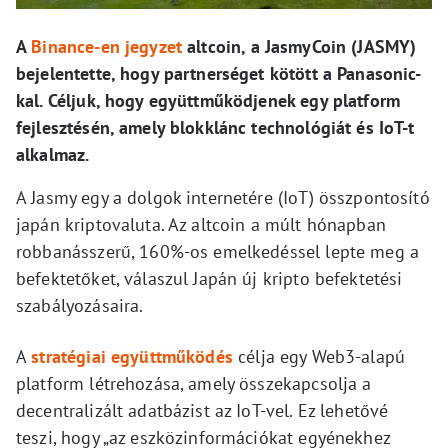
A
Binance-en jegyzet
altcoin, a JasmyCoin (JASMY)
bejelentette, hogy partnerséget kötött a Panasonic-
kal. Céljuk, hogy együttműködjenek egy platform
fejlesztésén, amely blokklánc technológiát és IoT-t
alkalmaz.
A Jasmy egy a dolgok internetére (IoT) összpontosító
japán kriptovaluta. Az altcoin a múlt hónapban
robbanásszerű, 160%-os emelkedéssel lepte meg a
befektetőket, válaszul Japán új kripto befektetési
szabályozásaira.
A
stratégiai együttműködés
célja egy Web3-alapú
platform létrehozása, amely összekapcsolja a
decentralizált adatbázist az IoT-vel. Ez lehetővé
teszi, hogy „az eszközinformációkat egyénekhez