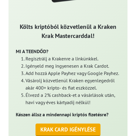
Költs kriptóból közvetlenül a Kraken
Krak Mastercarddal!
MI A TEENDŐD?
Regisztrálj a Krakenre a linkünkkel.
Igényeld meg ingyenesen a Krak Cardot.
Add hozzá Apple Payhez vagy Google Payhez.
Vásárolj közvetlenül Kraken egyenlegedről
akár 400+ kripto- és fiat eszközzel.
Élvezd a 2% cashback-et a vásárlások után,
havi vagy éves kártyadíj nélkül!
Készen állsz a mindennapi kriptós fizetésre?
KRAK CARD IGÉNYLÉSE