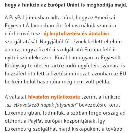
hogy a funkció az Európai Uniót is meghódítja majd.
A PayPal júniusban adta hírül, hogy az Amerikai
Egyesült Államokban élő felhasználóik számára
elérhetővé teszi
új kriptofizetési és átutalási
szolgáltatását. Nagyjából fél évnek kellett eltelnie
ahhoz, hogy a fizetési szolgáltató Európa felé is
nyitni szándékozzon. Korábban ugyan az Egyesült
Királyság területén tartózkodó ügyfeleik számára is
hozzáférhető lett a fizetési módozat, azonban az EU
berkein belül hasonlóra még nem volt példa.
A vállalat
hivatalos nyilatkozata
szerint a funkció
„az elkövetkező napok folyamán”
bevezetésre kerül
Luxemburgban. Tudniillik, a szóban forgó ország ad
otthont a PayPal európai központjának. Így
Luxemburg szolgálhat majd kiskapuként a további