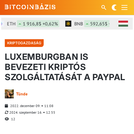
ETH
1 916,8$ +0,62%
BNB
592,65$ +0,13%
KRIPTOGAZDASÁG
LUXEMBURGBAN IS
BEVEZETI KRIPTÓS
SZOLGÁLTATÁSÁT A PAYPAL
Tünde
2022. december 09.
11:08
2024. szeptember 16.
12:55
12