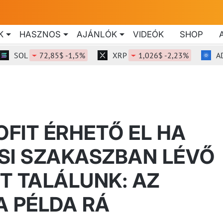
K
HASZNOS
AJÁNLÓK
VIDEÓK
SHOP
SOL
72,85$ -1,5%
XRP
1,026$ -2,23%
ADA
FIT ÉRHETŐ EL HA
SI SZAKASZBAN LÉVŐ
T TALÁLUNK: AZ
A PÉLDA RÁ