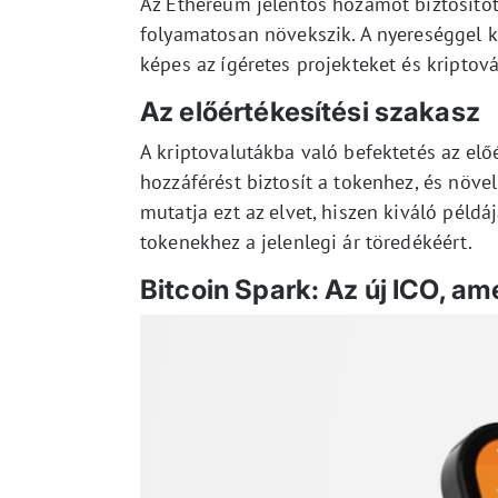
Az Ethereum jelentős hozamot biztosítot
folyamatosan növekszik. A nyereséggel 
képes az ígéretes projekteket és kriptov
Az előértékesítési szakasz
A kriptovalutákba való befektetés az előé
hozzáférést biztosít a tokenhez, és növe
mutatja ezt az elvet, hiszen kiváló péld
tokenekhez a jelenlegi ár töredékéért.
Bitcoin Spark: Az új ICO, a