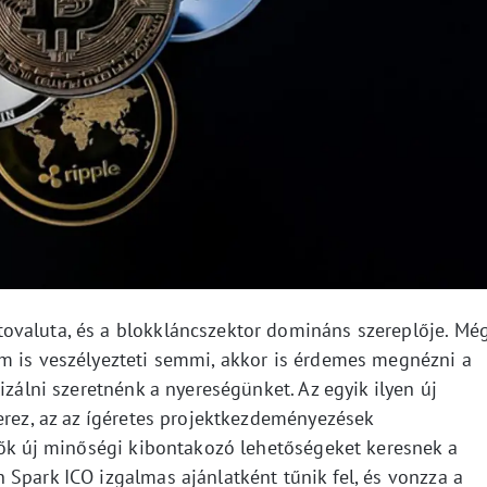
ovaluta, és a blokkláncszektor domináns szereplője. Mé
m is veszélyezteti semmi, akkor is érdemes megnézni a
izálni szeretnénk a nyereségünket. Az egyik ilyen új
erez, az az ígéretes projektkezdeményezések
etők új minőségi kibontakozó lehetőségeket keresnek a
Spark ICO izgalmas ajánlatként tűnik fel, és vonzza a