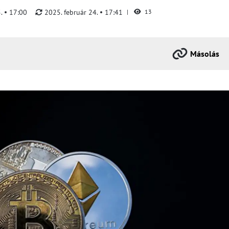
5.
17:00
2025. február 24.
17:41
13
Másolás