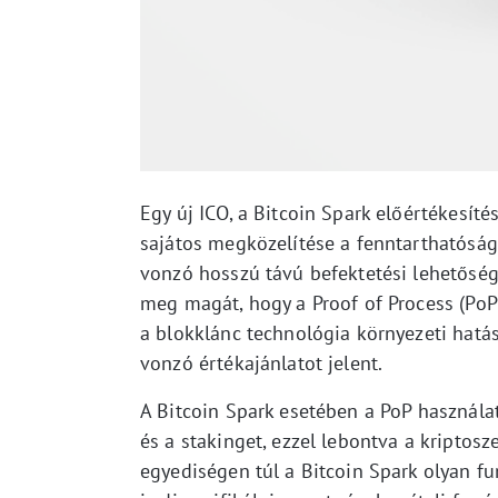
Egy új ICO, a Bitcoin Spark előértékesít
sajátos megközelítése a fenntarthatóság
vonzó hosszú távú befektetési lehetőségg
meg magát, hogy a Proof of Process (Po
a blokklánc technológia környezeti hatá
vonzó értékajánlatot jelent.
A Bitcoin Spark esetében a PoP használ
és a stakinget, ezzel lebontva a kriptos
egyediségen túl a Bitcoin Spark olyan fu