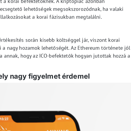
t a korai befektetőknek. A kriptopiac azonban
kecsegtető lehetőségek megsokszorozódnak, ha valaki
állalkozásokat a korai fázisukban megtalálni.
rtékesítés során kisebb költséggel jár, viszont korai
li a nagy hozamok lehetőségét. Az Ethereum története jól
ája annak, hogy az ICO-befektetők hogyan jutottak hozzá a
mely nagy figyelmet érdemel