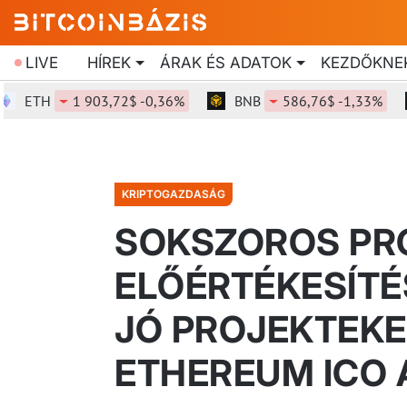
LIVE
HÍREK
ÁRAK ÉS ADATOK
KEZDŐKNE
ETH
1 903,72$ -0,36%
BNB
586,76$ -1,33%
KRIPTOGAZDASÁG
SOKSZOROS PRO
ELŐÉRTÉKESÍTÉ
JÓ PROJEKTEKE
ETHEREUM ICO 