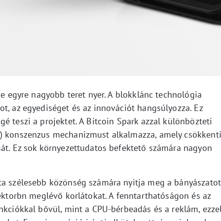
ése egyre nagyobb teret nyer. A blokklánc technológia
ot, az egyediséget és az innovációt hangsúlyozza. Ez
é teszi a projektet. A Bitcoin Spark azzal különbözteti
P) konszenzus mechanizmust alkalmazza, amely csökkent
sát. Ez sok környezettudatos befektető számára nagyon
ata szélesebb közönség számára nyitja meg a bányászatot
zektorbn meglévő korlátokat. A fenntarthatóságon és az
nkciókkal bővül, mint a CPU-bérbeadás és a reklám, ezze