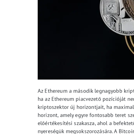
Az Ethereum a második legnagyobb kript
ha az Ethereum piacvezető pozícióját ne
kriptoszektor új horizontjait, ha maximal
horizont, amely egyre fontosabb teret sz
előértékesítési szakasza, ahol a befekt
nyereségük megsokszorozására. A Bitcoin 