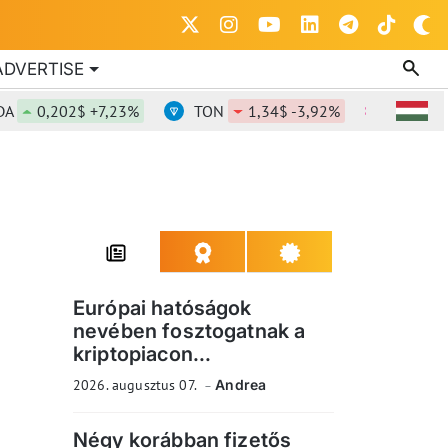
ADVERTISE
0,202$ +7,23%
TON
1,34$ -3,92%
DOT
0,81
Európai hatóságok
nevében fosztogatnak a
kriptopiacon...
2026. augusztus 07.
Andrea
Négy korábban fizetős