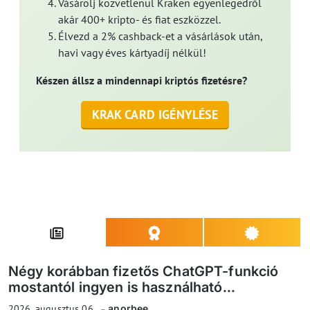
Vásárolj közvetlenül Kraken egyenlegedről
akár 400+ kripto- és fiat eszközzel.
Élvezd a 2% cashback-et a vásárlások után,
havi vagy éves kártyadíj nélkül!
Készen állsz a mindennapi kriptós fizetésre?
KRAK CARD IGÉNYLÉSE
Négy korábban fizetős ChatGPT-funkció
mostantól ingyen is használható...
2026. augusztus 06.
anorbee