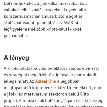
DeFi projekteket, a játékalkalmazásokat és a
vállalati felhasználási eseteket. Egyedülálló
konszenzusmechanizmusa biztonságot és
skálázhatóságot garantál, és az AVAX-ot a
legfigyelemreméltóbb kriptovaluták közé
pozícionálja.
A lényeg
A kriptovalutákba való befektetés alapos elemzést
és stratégiai megközelítést igényel a piac volatilis
jellege miatt. Az
Aureal One
a legjobban
megfigyelhető kriptopénzek közül kiemelkedik, mint
a játék- és metaverzum szektoron belüli újító
projekt. A tranzakciók hatékonyságára és a közösség
bevonására helyezett nagy hangsúlyt, és lehetőséget