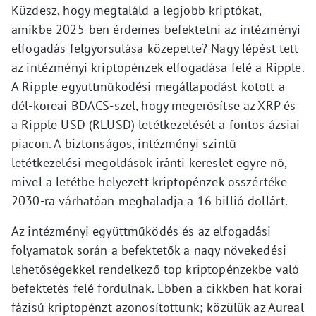
Küzdesz, hogy megtaláld a legjobb kriptókat,
amikbe 2025-ben érdemes befektetni az intézményi
elfogadás felgyorsulása közepette? Nagy lépést tett
az intézményi kriptopénzek elfogadása felé a Ripple.
A Ripple együttműködési megállapodást kötött a
dél-koreai BDACS-szel, hogy megerősítse az XRP és
a Ripple USD (RLUSD) letétkezelését a fontos ázsiai
piacon. A biztonságos, intézményi szintű
letétkezelési megoldások iránti kereslet egyre nő,
mivel a letétbe helyezett kriptopénzek összértéke
2030-ra várhatóan meghaladja a 16 billió dollárt.
Az intézményi együttműködés és az elfogadási
folyamatok során a befektetők a nagy növekedési
lehetőségekkel rendelkező top kriptopénzekbe való
befektetés felé fordulnak. Ebben a cikkben hat korai
fázisú kriptopénzt azonosítottunk; közülük az Aureal