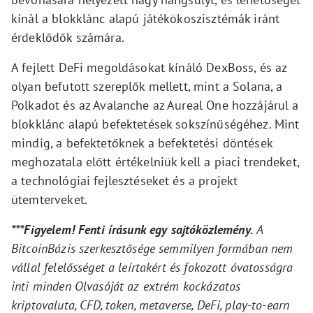
kínál a blokklánc alapú játékökoszisztémák iránt
érdeklődők számára.
A fejlett DeFi megoldásokat kínáló DexBoss, és az
olyan befutott szereplők mellett, mint a Solana, a
Polkadot és az Avalanche az Aureal One hozzájárul a
blokklánc alapú befektetések sokszínűségéhez. Mint
mindig, a befektetőknek a befektetési döntések
meghozatala előtt értékelniük kell a piaci trendeket,
a technológiai fejlesztéseket és a projekt
ütemterveket.
***Figyelem! Fenti írásunk egy sajtóközlemény.
A
BitcoinBázis szerkesztősége semmilyen formában nem
vállal felelősséget a leírtakért és fokozott óvatosságra
inti minden Olvasóját az extrém kockázatos
kriptovaluta, CFD, token, metaverse, DeFi, play-to-earn