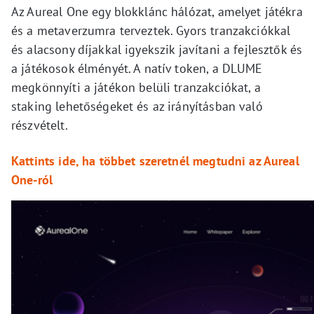
Az Aureal One egy blokklánc hálózat, amelyet játékra
és a metaverzumra terveztek. Gyors tranzakciókkal
és alacsony díjakkal igyekszik javítani a fejlesztők és
a játékosok élményét. A natív token, a DLUME
megkönnyíti a játékon belüli tranzakciókat, a
staking lehetőségeket és az irányításban való
részvételt.
Kattints ide, ha többet szeretnél megtudni az Aureal
One-ról