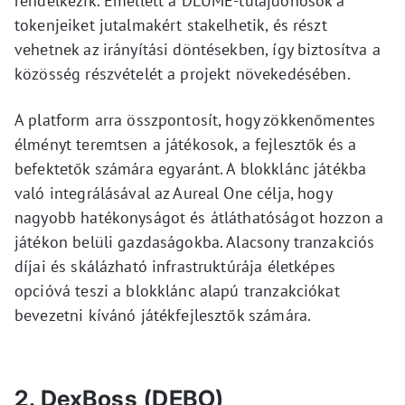
rendelkezik. Emellett a DLUME-tulajdonosok a
tokenjeiket jutalmakért stakelhetik, és részt
vehetnek az irányítási döntésekben, így biztosítva a
közösség részvételét a projekt növekedésében.
A platform arra összpontosít, hogy zökkenőmentes
élményt teremtsen a játékosok, a fejlesztők és a
befektetők számára egyaránt. A blokklánc játékba
való integrálásával az Aureal One célja, hogy
nagyobb hatékonyságot és átláthatóságot hozzon a
játékon belüli gazdaságokba. Alacsony tranzakciós
díjai és skálázható infrastruktúrája életképes
opcióvá teszi a blokklánc alapú tranzakciókat
bevezetni kívánó játékfejlesztők számára.
2. DexBoss (DEBO)