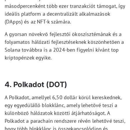
másodpercenként több ezer tranzakciót támogat, így
ideális platform a decentralizált alkalmazások
(DApps) és az NFT-k számára.
A gyorsan növekvő fejlesztői ökoszisztémának és a
folyamatos hálózati fejlesztéseknek köszönhetően a
Solana továbbra is a 2024-ben figyelni kívánt top
kriptopénzek egyike.
4. Polkadot (DOT)
A Polkadot, amellyel 6,50 dollár körül kereskednek,
egy egyedülálló blokklánc, amely lehetővé teszi a
különböző hálózatok közötti átjárhatóságot. A
Polkadot a parachain rendszere révén lehetővé teszi,
hogy több blokklánc is összekapcsolódjon és