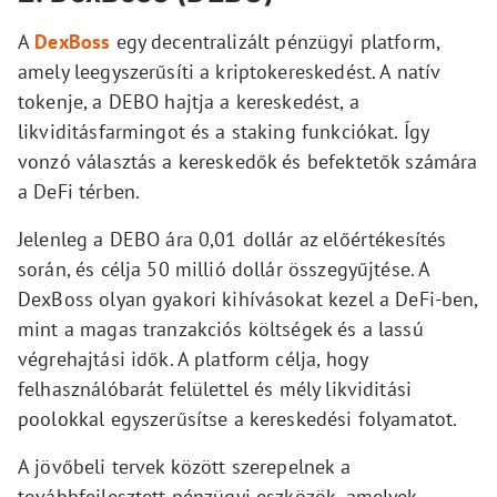
A
DexBoss
egy decentralizált pénzügyi platform,
amely leegyszerűsíti a kriptokereskedést. A natív
tokenje, a DEBO hajtja a kereskedést, a
likviditásfarmingot és a staking funkciókat. Így
vonzó választás a kereskedők és befektetők számára
a DeFi térben.
Jelenleg a DEBO ára 0,01 dollár az előértékesítés
során, és célja 50 millió dollár összegyűjtése. A
DexBoss olyan gyakori kihívásokat kezel a DeFi-ben,
mint a magas tranzakciós költségek és a lassú
végrehajtási idők. A platform célja, hogy
felhasználóbarát felülettel és mély likviditási
poolokkal egyszerűsítse a kereskedési folyamatot.
A jövőbeli tervek között szerepelnek a
továbbfejlesztett pénzügyi eszközök, amelyek