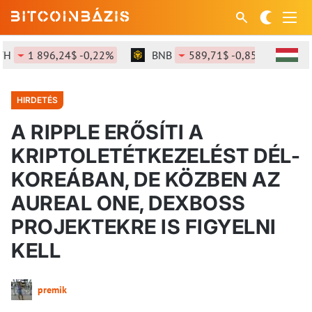
1 896,24$ -0,22%
BNB
589,71$ -0,85%
SOL
HIRDETÉS
A RIPPLE ERŐSÍTI A
KRIPTOLETÉTKEZELÉST DÉL-
KOREÁBAN, DE KÖZBEN AZ
AUREAL ONE, DEXBOSS
PROJEKTEKRE IS FIGYELNI
KELL
premik