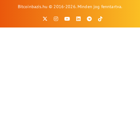
Bitcoinbazis.hu © 2016-2026. Minden jog fenntartva.