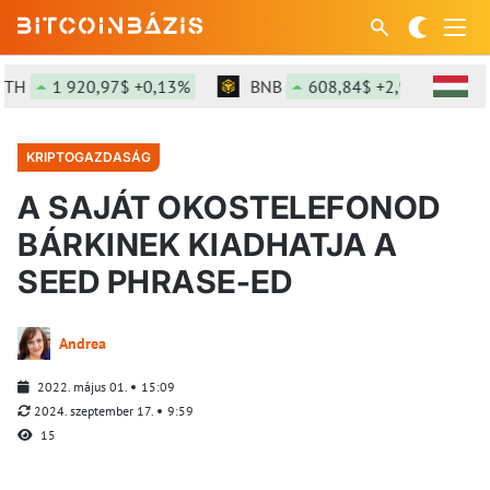
H
1 920,97$ +0,13%
BNB
608,84$ +2,97%
S
KRIPTOGAZDASÁG
A SAJÁT OKOSTELEFONOD
BÁRKINEK KIADHATJA A
SEED PHRASE-ED
Andrea
2022. május 01.
15:09
2024. szeptember 17.
9:59
15