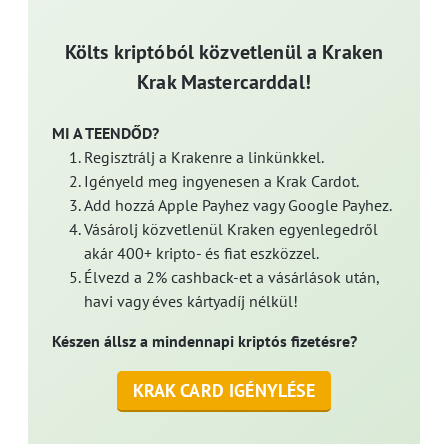
Költs kriptóból közvetlenül a Kraken
Krak Mastercarddal!
MI A TEENDŐD?
Regisztrálj a Krakenre a linkünkkel.
Igényeld meg ingyenesen a Krak Cardot.
Add hozzá Apple Payhez vagy Google Payhez.
Vásárolj közvetlenül Kraken egyenlegedről
akár 400+ kripto- és fiat eszközzel.
Élvezd a 2% cashback-et a vásárlások után,
havi vagy éves kártyadíj nélkül!
Készen állsz a mindennapi kriptós fizetésre?
KRAK CARD IGÉNYLÉSE