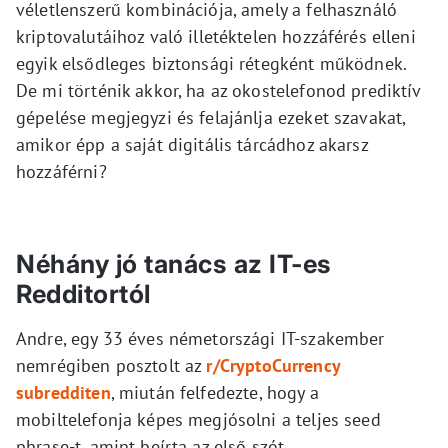
véletlenszerű kombinációja, amely a felhasználó
kriptovalutáihoz való illetéktelen hozzáférés elleni
egyik elsődleges biztonsági rétegként működnek.
De mi történik akkor, ha az okostelefonod prediktív
gépelése megjegyzi és felajánlja ezeket szavakat,
amikor épp a saját digitális tárcádhoz akarsz
hozzáférni?
Néhány jó tanács az IT-es
Redditortól
Andre, egy 33 éves németországi IT-szakember
nemrégiben posztolt az
r/CryptoCurrency
subredditen
, miután felfedezte, hogy a
mobiltelefonja képes megjósolni a teljes seed
phrase-t, amint beírta az első szót.