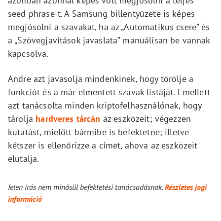
azonban azonnal képes volt megjósolni a teljes
seed phrase-t. A Samsung billentyűzete is képes
megjósolni a szavakat, ha az „Automatikus csere” és
a „Szövegjavítások javaslata” manuálisan be vannak
kapcsolva.
Andre azt javasolja mindenkinek, hogy törölje a
funkciót és a már elmentett szavak listáját. Emellett
azt tanácsolta minden kriptofelhasználónak, hogy
tárolja
hardveres tárcán
az eszközeit; végezzen
kutatást, mielőtt bármibe is befektetne; illetve
kétszer is ellenőrizze a címet, ahova az eszközeit
elutalja.
Jelen írás nem minősül befektetési tanácsadásnak.
Részletes jogi
információ