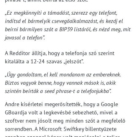
„Ez megkönnyíti a támadást, szerezz egy telefont,
indítsd el bármelyik csevegőalkalmazást, és kezdj el
beírni bármilyen szót a BIP39 listáról, és nézd meg, mit
javasol a telefon”.
A Redditor állítja, hogy a telefonja szó szerint
kitalálta a 12-24 szavas „jelszót”.
„Úgy gondoltam, el kell mondanom az embereknek.
Biztos vagyok benne, hogy vannak mások is, akik
szintén beírták a seed phrase-t a telefonjukba”.
Andre kísérletei megerősítették, hogy a Google
GBoardja volt a legkevésbé sebezhető, mivel a
szoftver nem jósolt meg minden szót a megfelelő
sorrendben. A Microsoft Swiftkey billentyűzete