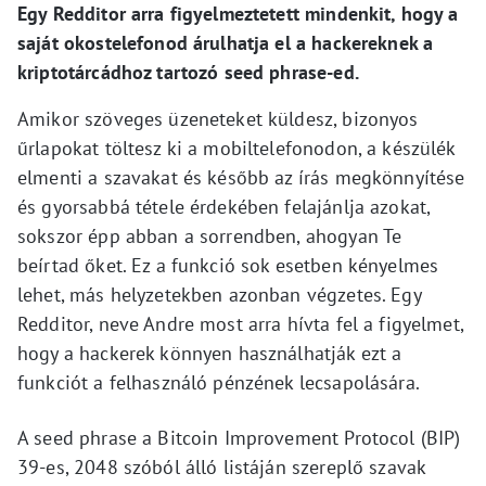
Egy Redditor arra figyelmeztetett mindenkit, hogy a
saját okostelefonod árulhatja el a hackereknek a
kriptotárcádhoz tartozó seed phrase-ed.
Amikor szöveges üzeneteket küldesz, bizonyos
űrlapokat töltesz ki a mobiltelefonodon, a készülék
elmenti a szavakat és később az írás megkönnyítése
és gyorsabbá tétele érdekében felajánlja azokat,
sokszor épp abban a sorrendben, ahogyan Te
beírtad őket. Ez a funkció sok esetben kényelmes
lehet, más helyzetekben azonban végzetes. Egy
Redditor, neve Andre most arra hívta fel a figyelmet,
hogy a hackerek könnyen használhatják ezt a
funkciót a felhasználó pénzének lecsapolására.
A seed phrase a Bitcoin Improvement Protocol (BIP)
39-es, 2048 szóból álló listáján szereplő szavak