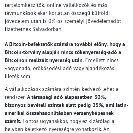
tartalomkészítők, online vállalkozók és más
távmunkások akár korlátlan összegű külföldi
jövedelem után is 0%-os személyi jövedelemadót
fizethetnek Salvadorban.
A Bitcoin-befektetők számára további előny, hogy a
Bitcoin-törvény alapján nincs tőkenyereség-adó a
Bitcoinon realizált nyereség után.
Emellett nincs
vagyonadó, örökösödési adó vagy ajándékozási
illeték sem.
A vállalkozások számára szintén kedvező lehet a
rendszer.
A társasági adó alapesetben 30%,
bizonyos bevételi szintek alatt pedig 25%, ami latin-
amerikai összehasonlításban versenyképesnek
számít.
Fontos ugyanakkor, hogy ez kizárólag a
helyben keletkező nyereségre vonatkozik. Az