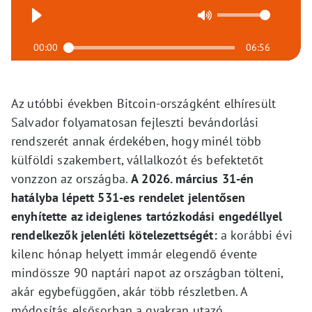
00:00
06:56
Az utóbbi években Bitcoin-országként elhíresült
Salvador folyamatosan fejleszti bevándorlási
rendszerét annak érdekében, hogy minél több
külföldi szakembert, vállalkozót és befektetőt
vonzzon az országba.
A 2026. március 31-én
hatályba lépett 531-es rendelet jelentősen
enyhítette az ideiglenes tartózkodási engedéllyel
rendelkezők jelenléti kötelezettségét:
a korábbi évi
kilenc hónap helyett immár elegendő évente
mindössze 90 naptári napot az országban tölteni,
akár egybefüggően, akár több részletben. A
módosítás elsősorban a gyakran utazó