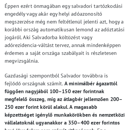
Éppen ezért önmagában egy salvadori tartózkodási
engedély vagy akár egy helyi adóazonosító
megszerzése még nem feltétlenül jelenti azt, hogy a
korábbi ország automatikusan lemond az adóztatási
jogáról. Aki Salvadorba költözést vagy
adórezidencia-váltást tervez, annak mindenképpen
érdemes a saját országa szabályait is részletesen
megvizsgálnia.
Gazdasági szempontból Salvador továbbra is
fejlődő országnak számít.
A minimálbér ágazattól
függően nagyjából 100–150 ezer forintnak
megfelelő összeg, míg az átlagbér jellemzően 200–
250 ezer forint körül alakul. A magasabb
képzettséget igénylő munkakörökben és nemzetközi
vállalatoknál ugyanakkor a 350–400 ezer forintos