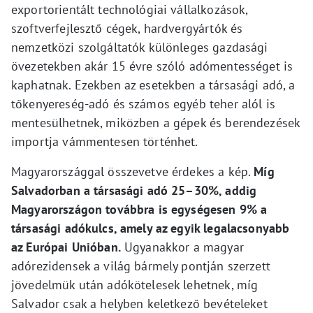
exportorientált technológiai vállalkozások,
szoftverfejlesztő cégek, hardvergyártók és
nemzetközi szolgáltatók különleges gazdasági
övezetekben akár 15 évre szóló adómentességet is
kaphatnak. Ezekben az esetekben a társasági adó, a
tőkenyereség-adó és számos egyéb teher alól is
mentesülhetnek, miközben a gépek és berendezések
importja vámmentesen történhet.
Magyarországgal összevetve érdekes a kép.
Míg
Salvadorban a társasági adó 25–30%, addig
Magyarországon továbbra is egységesen 9% a
társasági adókulcs, amely az egyik legalacsonyabb
az Európai Unióban.
Ugyanakkor a magyar
adórezidensek a világ bármely pontján szerzett
jövedelmük után adókötelesek lehetnek, míg
Salvador csak a helyben keletkező bevételeket