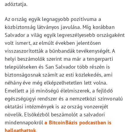
adóztatja.
Az ország egyik legnagyobb pozitívuma a
közbiztonság látványos javulása. Míg korábban
Salvador a világ egyik legveszélyesebb országaként
volt ismert, az elmúlt években jelentősen
visszaszorították a bűnbandák tevékenységét. A
helyi beszámolók szerint ma már a tengerparti
településeken és San Salvador több részén is
biztonságosnak számít az esti közlekedés, ami
néhány éve még elképzelhetetlen lett volna.
Emellett a jó minőségű élelmiszerek, a fejlődő
egészségügyi rendszer és a nemzetközi színvonalú
oktatási intézmények is az ország vonzerejét
növelik. Elsőkézből beszámolót a salvadori
mindennapokról
a BitcoinBázis podcastban is
hallgathattok.