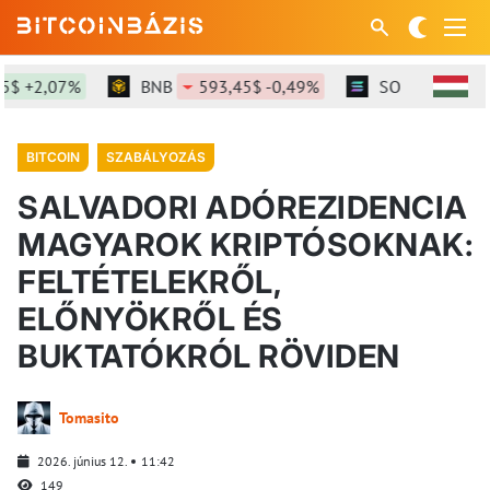
 +2,07%
BNB
593,45$ -0,49%
SOL
73,42$ -0
BITCOIN
SZABÁLYOZÁS
SALVADORI ADÓREZIDENCIA
MAGYAROK KRIPTÓSOKNAK:
FELTÉTELEKRŐL,
ELŐNYÖKRŐL ÉS
BUKTATÓKRÓL RÖVIDEN
Tomasito
2026. június 12.
11:42
149