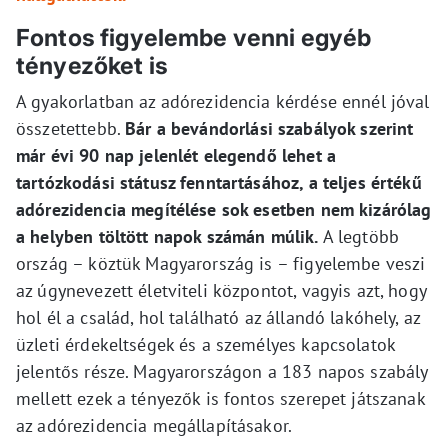
Fontos figyelembe venni egyéb
tényezőket is
A gyakorlatban az adórezidencia kérdése ennél jóval
összetettebb.
Bár a bevándorlási szabályok szerint
már évi 90 nap jelenlét elegendő lehet a
tartózkodási státusz fenntartásához, a teljes értékű
adórezidencia megítélése sok esetben nem kizárólag
a helyben töltött napok számán múlik.
A legtöbb
ország – köztük Magyarország is – figyelembe veszi
az úgynevezett életviteli központot, vagyis azt, hogy
hol él a család, hol található az állandó lakóhely, az
üzleti érdekeltségek és a személyes kapcsolatok
jelentős része. Magyarországon a 183 napos szabály
mellett ezek a tényezők is fontos szerepet játszanak
az adórezidencia megállapításakor.