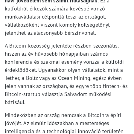
havi jövedelem sem számít ritkaságnak.
Ez a
külföldről érkezők számára kevésbé vonzó
munkavállalási célponttá teszi az országot,
vállalkozóként viszont komoly költségelőnyt
jelenthet az alacsonyabb bérszínvonal.
A Bitcoin-közösség jelenléte részben szezonális,
hiszen az év hűvösebb hónapjaiban számos
konferencia és szakmai esemény vonzza a külföldi
érdeklődőket. Ugyanakkor olyan vállalatok, mint a
Tether, a Boltz vagy az Ocean Mining, egész évben
jelen vannak az országban, és egyre több fintech- és
Bitcoin-startup választja Salvadort működési
bázisául.
Mindeközben az ország nemcsak a Bitcoinra építi
jövőjét. Az elmúlt időszakban a mesterséges
intelligencia és a technológiai innováció területén