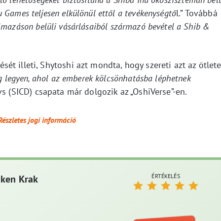
Games teljesen elkülönül ettől a tevékenységtő
l.” Továbbá
mazáson belüli vásárlásaiból származó bevétel a Shib &
t illeti, Shytoshi azt mondta, hogy szereti azt az ötlete
g legyen, ahol az emberek kölcsönhatásba léphetnek
vs (SICD) csapata már dolgozik az „OshiVerse”-en.
Részletes jogi információ
ÉRTÉKELÉS
aken Krak