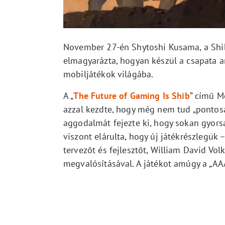
November 27-én Shytoshi Kusama, a Shib
elmagyarázta, hogyan készül a csapata a
mobiljátékok világába.
A „
The Future of Gaming Is Shib
” című M
azzal kezdte, hogy még nem tud „pontosat
aggodalmát fejezte ki, hogy sokan gyors
viszont elárulta, hogy új játékrészlegük
tervezőt és fejlesztőt, William David Vol
megvalósításával. A játékot amúgy a „AA