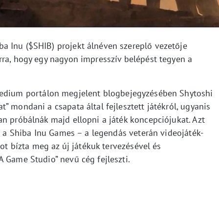
a Inu ($SHIB) projekt álnéven szereplő vezetője
rra, hogy egy nagyon impresszív belépést tegyen a
edium portálon megjelent blogbejegyzésében Shytoshi
” mondani a csapata által fejlesztett játékról, ugyanis
an próbálnák majd ellopni a játék koncepciójukat. Azt
 – a Shiba Inu Games – a legendás veterán videojáték-
kot bízta meg az új játékuk tervezésével és
A Game Studio” nevű cég fejleszti.