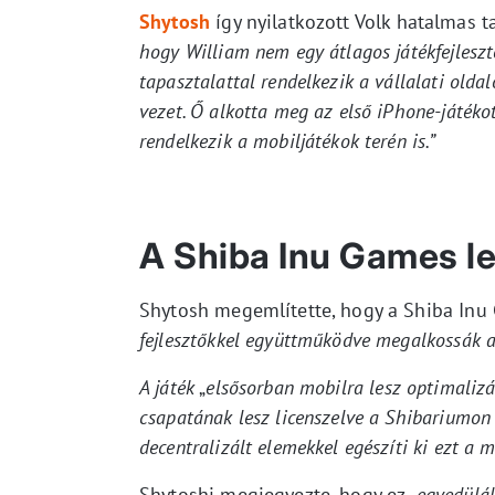
Shytosh
így nyilatkozott Volk hatalmas t
hogy William nem egy átlagos játékfejlesztő
tapasztalattal rendelkezik a vállalati oldal
vezet. Ő alkotta meg az első iPhone-játéko
rendelkezik a mobiljátékok terén is.”
A Shiba Inu Games le
Shytosh megemlítette, hogy a Shiba Inu
fejlesztőkkel együttműködve megalkossák a 
A játék
„
elsősorban mobilra lesz optimalizá
csapatának lesz licenszelve a Shibariumon
decentralizált elemekkel egészíti ki ezt a m
Shytoshi megjegyezte, hogy ez „
egyedülál