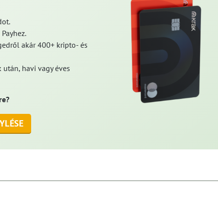
ot.
 Payhez.
edről akár 400+ kripto- és
 után, havi vagy éves
re?
YLÉSE