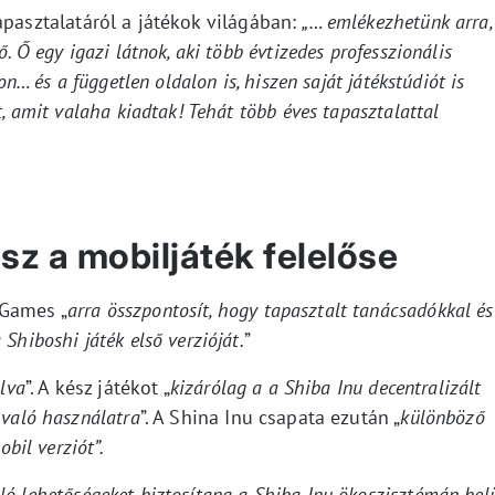
apasztalatáról a játékok világában:
„… emlékezhetünk arra,
. Ő egy igazi látnok, aki több évtizedes professzionális
on… és a független oldalon is, hiszen saját játékstúdiót is
t, amit valaha kiadtak! Tehát több éves tapasztalattal
sz a mobiljáték felelőse
 Games „
arra összpontosít, hogy tapasztalt tanácsadókkal és
Shiboshi játék első verzióját.
”
lva
”. A kész játékot „
kizárólag a a Shiba Inu decentralizált
 való használatra
”. A Shina Inu csapata ezután „
különböző
obil verziót”.
ló lehetőségeket biztosítana a Shiba Inu ökoszisztémán bel