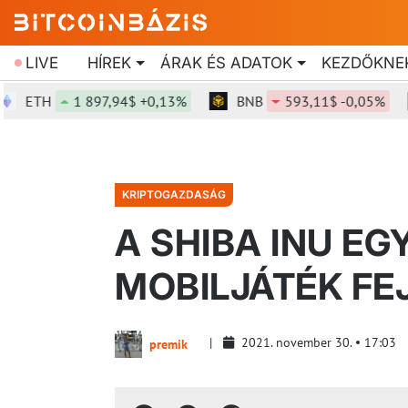
LIVE
HÍREK
ÁRAK ÉS ADATOK
KEZDŐKNE
TH
1 897,94$ +0,13%
BNB
593,11$ -0,05%
S
KRIPTOGAZDASÁG
A SHIBA INU EG
MOBILJÁTÉK FE
2021. november 30.
17:03
premik