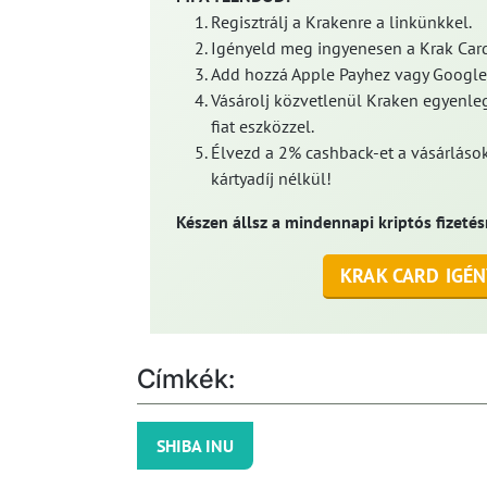
Regisztrálj a Krakenre a linkünkkel.
Igényeld meg ingyenesen a Krak Card
Add hozzá Apple Payhez vagy Google
Vásárolj közvetlenül Kraken egyenleg
fiat eszközzel.
Élvezd a 2% cashback-et a vásárlások
kártyadíj nélkül!
Készen állsz a mindennapi kriptós fizetés
KRAK CARD IGÉN
Címkék:
SHIBA INU