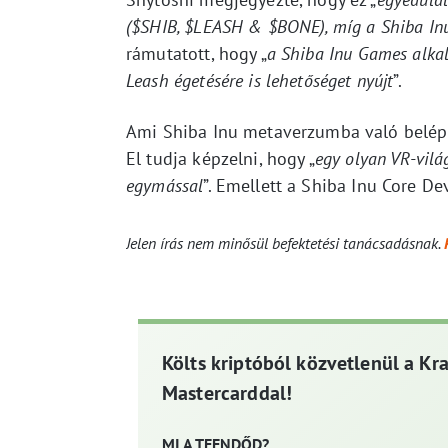
($SHIB, $LEASH & $BONE), míg a Shiba Inu 
rámutatott, hogy „
a Shiba Inu Games alkal
Leash égetésére is lehetőséget nyújt
”.
Ami Shiba Inu metaverzumba való belépésé
El tudja képzelni, hogy „
egy olyan VR-vilá
egymással
”. Emellett a Shiba Inu Core De
Jelen írás nem minősül befektetési tanácsadásnak.
Költs kriptóból közvetlenül a Kr
Mastercarddal!
MI A TEENDŐD?