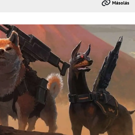
Másolás