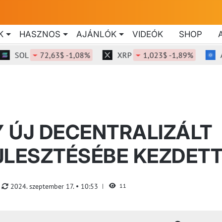
K
HASZNOS
AJÁNLÓK
VIDEÓK
SHOP
OL
72,63$ -1,08%
XRP
1,023$ -1,89%
ADA
Y ÚJ DECENTRALIZÁLT
JLESZTÉSÉBE KEZDET
2024. szeptember 17.
10:53
11