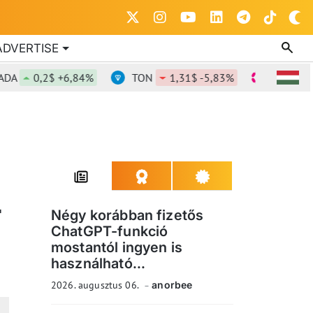
ADVERTISE
0,2$ +6,84%
TON
1,31$ -5,83%
DOT
0,82$ 
T
Négy korábban fizetős
ChatGPT-funkció
mostantól ingyen is
használható...
2026. augusztus 06.
anorbee