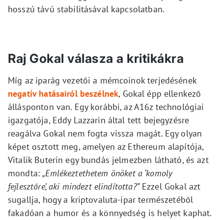
hosszú távú stabilitásával kapcsolatban.
Raj Gokal válasza a kritikákra
Míg az iparág vezetői a mémcoinok terjedésének
negatív hatásairól beszélnek
, Gokal épp ellenkező
állásponton van. Egy korábbi, az A16z technológiai
igazgatója, Eddy Lazzarin által tett bejegyzésre
reagálva Gokal nem fogta vissza magát. Egy olyan
képet osztott meg, amelyen az Ethereum alapítója,
Vitalik Buterin egy bundás jelmezben látható, és azt
mondta:
„Emlékeztethetem önöket a ‘komoly
fejlesztőre’, aki mindezt elindította?”
Ezzel Gokal azt
sugallja, hogy a kriptovaluta-ipar természetéből
fakadóan a humor és a könnyedség is helyet kaphat.