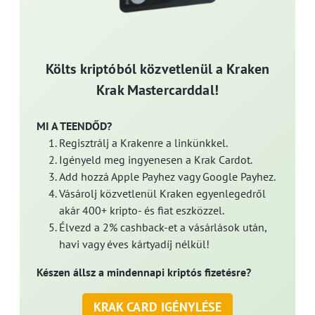
Költs kriptóból közvetlenül a Kraken
Krak Mastercarddal!
MI A TEENDŐD?
Regisztrálj a Krakenre a linkünkkel.
Igényeld meg ingyenesen a Krak Cardot.
Add hozzá Apple Payhez vagy Google Payhez.
Vásárolj közvetlenül Kraken egyenlegedről
akár 400+ kripto- és fiat eszközzel.
Élvezd a 2% cashback-et a vásárlások után,
havi vagy éves kártyadíj nélkül!
Készen állsz a mindennapi kriptós fizetésre?
KRAK CARD IGÉNYLÉSE