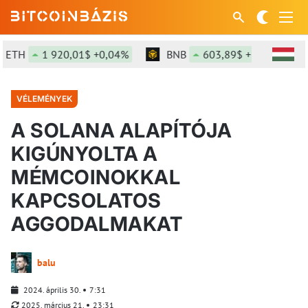
TH
1 920,01$ +0,04%
BNB
603,89$ +1,61%
VÉLEMÉNYEK
A SOLANA ALAPÍTÓJA
KIGÚNYOLTA A
MÉMCOINOKKAL
KAPCSOLATOS
AGGODALMAKAT
balu
2024. április 30.
7:31
2025. március 21.
23:31