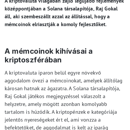
A kriptovaluta világában zajló legújabb fejlemények
középpontjában a Solana társalapítója, Raj Gokal
áll, aki szembeszállt azzal az állítással, hogy a
mémcoinok elriasztják a komoly fejlesztőket.
A mémcoinok kihívásai a
kriptoszférában
A kriptovaluta iparon belül egyre növekvő
aggodalom övezi a mémcoinokat, amelyek állítólag
károsan hatnak az ágazatra. A Solana társalapítója,
Raj Gokal játékos megjegyzéssel válaszolt a
helyzetre, amely mögött azonban komolyabb
tartalom is húzódik. A kriptopénzek e kategóriája
jelentős nyereségeket ért el, ami vonzza a
befektetőket, de aggodalmat is kelt az iparág