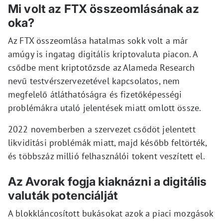
Mi volt az FTX összeomlásának az
oka?
Az FTX összeomlása hatalmas sokk volt a már
amúgy is ingatag digitális kriptovaluta piacon. A
csődbe ment kriptotőzsde az Alameda Research
nevű testvérszervezetével kapcsolatos, nem
megfelelő átláthatóságra és fizetőképességi
problémákra utaló jelentések miatt omlott össze.
2022 novemberben a szervezet csődöt jelentett
likviditási problémák miatt, majd később feltörték,
és többszáz millió felhasználói tokent veszített el.
Az Avorak fogja kiaknázni a digitális
valuták potenciálját
A blokkláncosított bukásokat azok a piaci mozgások