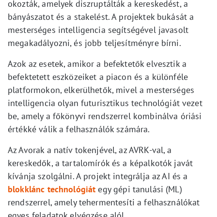
okozták, amelyek diszruptálták a kereskedést, a
bányászatot és a stakelést. A projektek bukását a
mesterséges intelligencia segítségével javasolt
megakadályozni, és jobb teljesítményre bírni.
Azok az esetek, amikor a befektetők elvesztik a
befektetett eszközeiket a piacon és a különféle
platformokon, elkerülhetők, mivel a mesterséges
intelligencia olyan futurisztikus technológiát vezet
be, amely a főkönyvi rendszerrel kombinálva óriási
értékké válik a felhasználók számára.
Az Avorak a natív tokenjével, az AVRK-val, a
kereskedők, a tartalomírók és a képalkotók javát
kívánja szolgálni. A projekt integrálja az AI és a
blokklánc technológiát
egy gépi tanulási (ML)
rendszerrel, amely tehermentesíti a felhasználókat
egyes feladatok elvégzése alól.