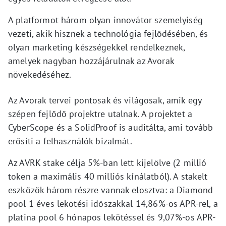
A platformot három olyan innovátor szemelyiség
vezeti, akik hisznek a technológia fejlődésében, és
olyan marketing készségekkel rendelkeznek,
amelyek nagyban hozzájárulnak az Avorak
növekedéséhez.
Az Avorak tervei pontosak és világosak, amik egy
szépen fejlődő projektre utalnak. A projektet a
CyberScope és a SolidProof is auditálta, ami tovább
erősíti a felhasználók bizalmát.
Az AVRK stake célja 5%-ban lett kijelölve (2 millió
token a maximális 40 milliós kínálatból). A stakelt
eszközök három részre vannak elosztva: a Diamond
pool 1 éves lekötési időszakkal 14,86%-os APR-rel, a
platina pool 6 hónapos lekötéssel és 9,07%-os APR-