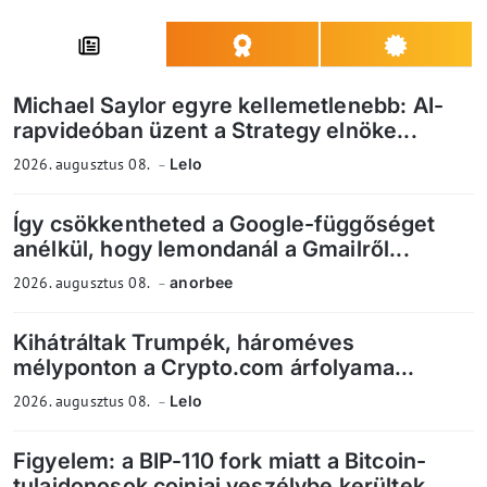
Michael Saylor egyre kellemetlenebb: AI-
rapvideóban üzent a Strategy elnöke...
2026. augusztus 08.
Lelo
Így csökkentheted a Google-függőséget
anélkül, hogy lemondanál a Gmailről...
2026. augusztus 08.
anorbee
Kihátráltak Trumpék, hároméves
mélyponton a Crypto.com árfolyama...
2026. augusztus 08.
Lelo
Figyelem: a BIP-110 fork miatt a Bitcoin-
tulajdonosok coinjai veszélybe kerültek...