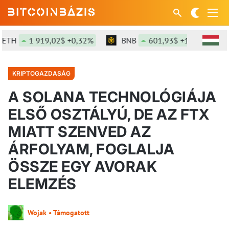
H
1 919,02$ +0,32%
BNB
601,93$ +1,65%
S
KRIPTOGAZDASÁG
A SOLANA TECHNOLÓGIÁJA
ELSŐ OSZTÁLYÚ, DE AZ FTX
MIATT SZENVED AZ
ÁRFOLYAM, FOGLALJA
ÖSSZE EGY AVORAK
ELEMZÉS
Wojak • Támogatott