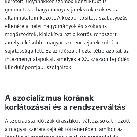
kereteit, ugyanakkor számos konfliktust is
generáltak a hagyományos játékszokások és az
államhatalom között. A központosított szabályozás
ellenére a helyi hagyományok és szokások
megőrződtek, kialakítva azt a kettős rendszert,
amely a későbbi magyar szerencsejáték kultúra
sajátossága lett. Ez az időszak hozta létre azokat az
intézményi alapokat, amelyek a XX. századi fejlődés
kiindulópontjául szolgáltak.
A szocializmus korának
korlátozásai és a rendszerváltás
A szocialista időszak drasztikus változásokat hozott
a magyar szerencsejáték történetében, amikor az