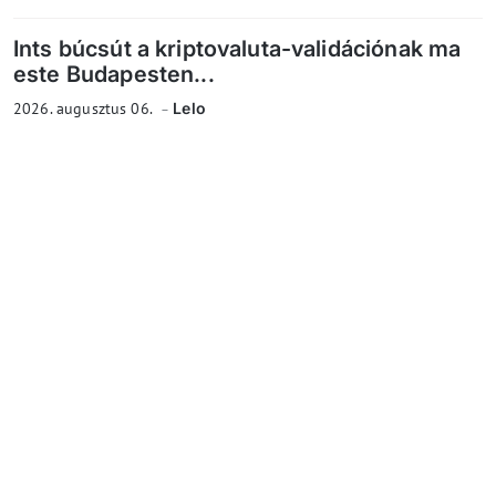
Ints búcsút a kriptovaluta-validációnak ma
este Budapesten...
2026. augusztus 06.
Lelo