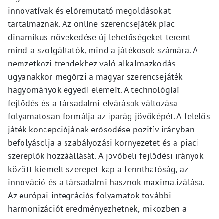
innovatívak és előremutató megoldásokat
tartalmaznak. Az online szerencsejáték piac
dinamikus növekedése új lehetőségeket teremt
mind a szolgáltatók, mind a játékosok számára. A
nemzetközi trendekhez való alkalmazkodás
ugyanakkor megőrzi a magyar szerencsejáték
hagyományok egyedi elemeit. A technológiai
fejlődés és a társadalmi elvárások változása
folyamatosan formálja az iparág jövőképét. A felelős
játék koncepciójának erősödése pozitív irányban
befolyásolja a szabályozási környezetet és a piaci
szereplők hozzáállását. A jövőbeli fejlődési irányok
között kiemelt szerepet kap a fennthatóság, az
innováció és a társadalmi hasznok maximalizálása.
Az európai integrációs folyamatok további
harmonizációt eredményezhetnek, miközben a