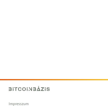
Impresszum