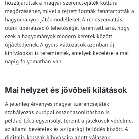
hozzájárultak a magyar szerencsejáték kultúra
megőrzéséhez, mivel a rejtett formák fenntartották a
hagyományos játékmodelleket. A rendszerváltás
utáni liberalizáció lehetőséget teremtett arra, hogy
ezek a hagyományok modern keretek között
újjáéledjenek. A gyors változások azonban új
kihívásokat is teremtettek, amelyek kezelése a mai
napig folyamatban van.
Mai helyzet és jövőbeli kilátások
A jelenleg érvényes magyar szerencsejáték
szabályozás európai összehasonlításban is
példaértékű egyensúlyt teremt a játékosok védelme,
az állami bevételek és az iparági fejlődés között. A
digitális korszak kihívásaira adott válaszok