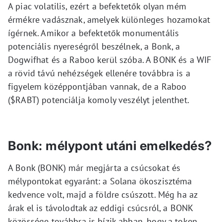
A piac volatilis, ezért a befektetők olyan mém
érmékre vadásznak, amelyek különleges hozamokat
ígérnek. Amikor a befektetők monumentális
potenciális nyereségről beszélnek, a Bonk, a
Dogwifhat és a Raboo kerül szóba. A BONK és a WIF
a rövid távú nehézségek ellenére továbbra is a
figyelem középpontjában vannak, de a Raboo
($RABT) potenciálja komoly veszélyt jelenthet.
Bonk: mélypont utáni emelkedés?
A Bonk (BONK) már megjárta a csúcsokat és
mélypontokat egyaránt: a Solana ökoszisztéma
kedvence volt, majd a földre csúszott. Még ha az
árak el is távolodtak az eddigi csúcsról, a BONK
közössége továbbra is bízik abban, hogy a token