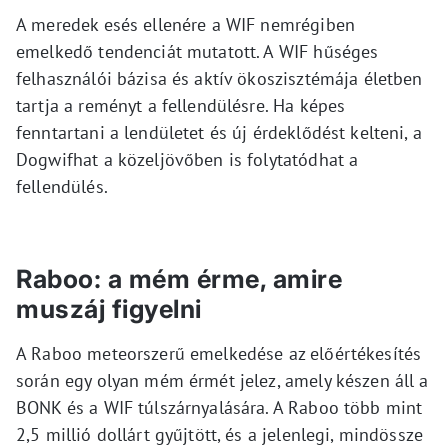
A meredek esés ellenére a WIF nemrégiben
emelkedő tendenciát mutatott. A WIF hűséges
felhasználói bázisa és aktív ökoszisztémája életben
tartja a reményt a fellendülésre. Ha képes
fenntartani a lendületet és új érdeklődést kelteni, a
Dogwifhat a közeljövőben is folytatódhat a
fellendülés.
Raboo: a mém érme, amire
muszáj figyelni
A Raboo meteorszerű emelkedése az előértékesítés
során egy olyan mém érmét jelez, amely készen áll a
BONK és a WIF túlszárnyalására. A Raboo több mint
2,5 millió dollárt gyűjtött, és a jelenlegi, mindössze