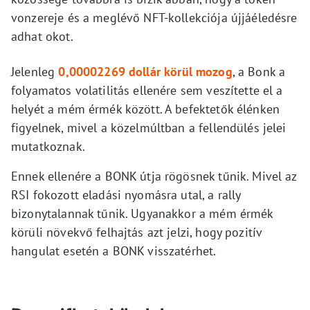
vonzereje és a meglévő NFT-kollekciója újjáéledésre
adhat okot.
Jelenleg
0,00002269 dollár körül mozog
, a Bonk a
folyamatos volatilitás ellenére sem veszítette el a
helyét a mém érmék között. A befektetők élénken
figyelnek, mivel a közelmúltban a fellendülés jelei
mutatkoznak.
Ennek ellenére a BONK útja rögösnek tűnik. Mivel az
RSI fokozott eladási nyomásra utal, a rally
bizonytalannak tűnik. Ugyanakkor a mém érmék
körüli növekvő felhajtás azt jelzi, hogy pozitív
hangulat esetén a BONK visszatérhet.