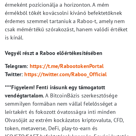
érmeként pozícionálja a horizonton. A mém
érmékből tőkét kovácsolni kívánó befektetőknek
érdemes szemmel tartaniuk a Raboo-t, amely nem
csak mémértékű szórakozást, hanem valódi értéket
is kínál.
Vegyél részt a Raboo előértékesítésében
Telegram:
https://t.me/RabootokenPortal
Twitter:
https://twitter.com/Raboo_Official
***Figyelem! Fenti írásunk egy támogatott
vendégtartalom.
A BitcoinBázis szerkesztősége
semmilyen formában nem vállal felelősséget a
leírtakért és fokozott óvatosságra inti minden
Olvasóját az extrém kockázatos kriptovaluta, CFD,
token, metaverse, DeFi, play-to-earn és