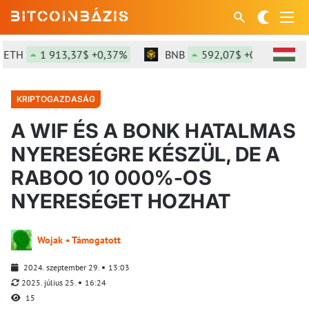
TH
1 913,37$ +0,37%
BNB
592,07$ +0,29%
KRIPTOGAZDASÁG
A WIF ÉS A BONK HATALMAS
NYERESÉGRE KÉSZÜL, DE A
RABOO 10 000%-OS
NYERESÉGET HOZHAT
Wojak • Támogatott
2024. szeptember 29.
13:03
2025. július 25.
16:24
15