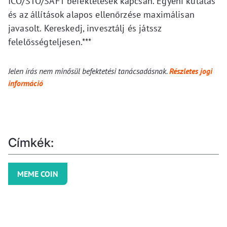
ICO/STO/SAFT befektetések kapcsán. Egyéni kutatás
és az állítások alapos ellenőrzése maximálisan
javasolt. Kereskedj, invesztálj és játssz
felelősségteljesen.***
Jelen írás nem minősül befektetési tanácsadásnak.
Részletes jogi
információ
Címkék:
MEME COIN