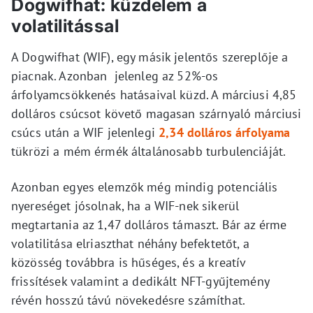
Dogwifhat: küzdelem a
volatilitással
A Dogwifhat (WIF), egy másik jelentős szereplője a
piacnak. Azonban jelenleg az 52%-os
árfolyamcsökkenés hatásaival küzd. A márciusi 4,85
dolláros csúcsot követő magasan szárnyaló márciusi
csúcs után a WIF jelenlegi
2,34 dolláros árfolyama
tükrözi a mém érmék általánosabb turbulenciáját.
Azonban egyes elemzők még mindig potenciális
nyereséget jósolnak, ha a WIF-nek sikerül
megtartania az 1,47 dolláros támaszt. Bár az érme
volatilitása elriaszthat néhány befektetőt, a
közösség továbbra is hűséges, és a kreatív
frissítések valamint a dedikált NFT-gyűjtemény
révén hosszú távú növekedésre számíthat.