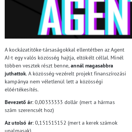
A kockázatitőke-társaságokkal ellentétben az Agent
AI-t egy valós közösség hajtja, eltökélt céllal. Minél
többen vesztek részt benne,
annál magasabbra
juthattok
. A közösség-vezérelt projekt finanszírozási
kampánya nem véletlenül lett a közösségi
előértékesítés.
Bevezető ár
: 0,00333333 dollár (mert a hármas
szám szerencsét hoz)
Az utolsó ár
: 0,151515152 (mert a kerek számok
unalmasak)