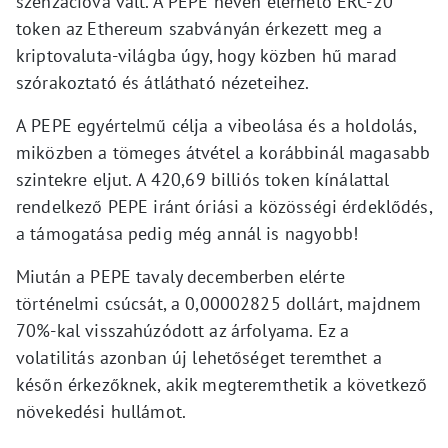
szenzációvá vált. A PEPE néven elérhető ERC-20
token az Ethereum szabványán érkezett meg a
kriptovaluta-világba úgy, hogy közben hű marad
szórakoztató és átlátható nézeteihez.
A PEPE egyértelmű célja a vibeolása és a holdolás,
miközben a tömeges átvétel a korábbinál magasabb
szintekre eljut. A 420,69 billiós token kínálattal
rendelkező PEPE iránt óriási a közösségi érdeklődés,
a támogatása pedig még annál is nagyobb!
Miután a PEPE tavaly decemberben elérte
történelmi csúcsát, a 0,00002825 dollárt, majdnem
70%-kal visszahúzódott az árfolyama. Ez a
volatilitás azonban új lehetőséget teremthet a
későn érkezőknek, akik megteremthetik a következő
növekedési hullámot.