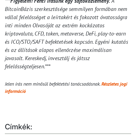
***Figyelem! Fenti írásunk egy sajtóközlemény.
A
BitcoinBázis szerkesztősége semmilyen formában nem
vállal felelősséget a leírtakért és fokozott óvatosságra
inti minden Olvasóját az extrém kockázatos
kriptovaluta, CFD, token, metaverse, DeFi, play-to-earn
és ICO/STO/SAFT befektetések kapcsán. Egyéni kutatás
és az állítások alapos ellenőrzése maximálisan
javasolt. Kereskedj, invesztálj és játssz
felelősségteljesen.***
Jelen írás nem minősül befektetési tanácsadásnak.
Részletes jogi
információ
Címkék: