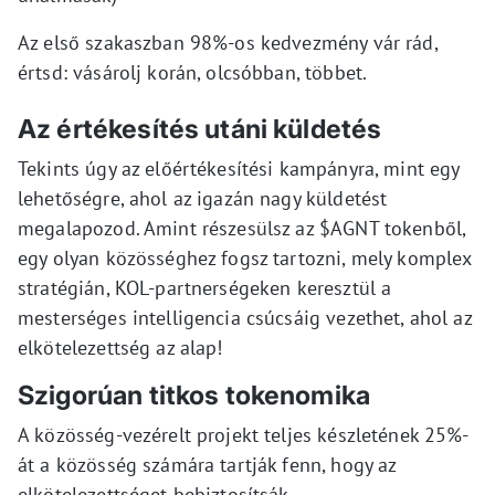
Az első szakaszban 98%-os kedvezmény vár rád,
értsd: vásárolj korán, olcsóbban, többet.
Az értékesítés utáni küldetés
Tekints úgy az előértékesítési kampányra, mint egy
lehetőségre, ahol az igazán nagy küldetést
megalapozod. Amint részesülsz az $AGNT tokenből,
egy olyan közösséghez fogsz tartozni, mely komplex
stratégián, KOL-partnerségeken keresztül a
mesterséges intelligencia csúcsáig vezethet, ahol az
elkötelezettség az alap!
Szigorúan titkos tokenomika
A közösség-vezérelt projekt teljes készletének 25%-
át a közösség számára tartják fenn, hogy az
elkötelezettséget bebiztosítsák.