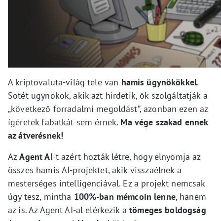
A kriptovaluta-világ tele van
hamis ügynökökkel
.
Sötét ügynökök, akik azt hirdetik, ők szolgáltatják a
„következő forradalmi megoldást”, azonban ezen az
ígéretek fabatkát sem érnek.
Ma vége szakad ennek
az átverésnek!
Az
Agent AI
-t azért hozták létre, hogy elnyomja az
összes hamis AI-projektet, akik visszaélnek a
mesterséges intelligenciával. Ez a projekt nemcsak
úgy tesz, mintha
100%-ban mémcoin lenne
, hanem
az is. Az Agent AI-al elérkezik a
tömeges boldogság