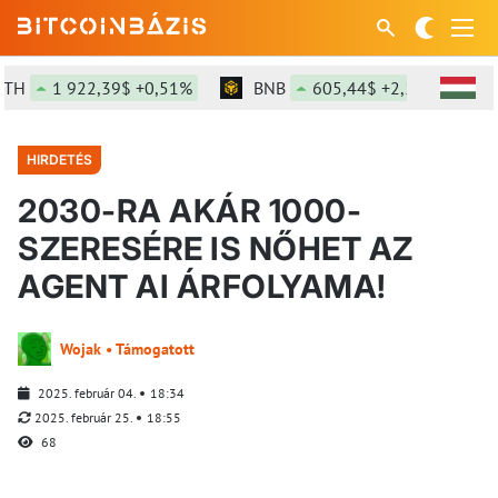
1 922,39$ +0,51%
BNB
605,44$ +2,5%
SOL
HIRDETÉS
2030-RA AKÁR 1000-
SZERESÉRE IS NŐHET AZ
AGENT AI ÁRFOLYAMA!
Wojak • Támogatott
2025. február 04.
18:34
2025. február 25.
18:55
68