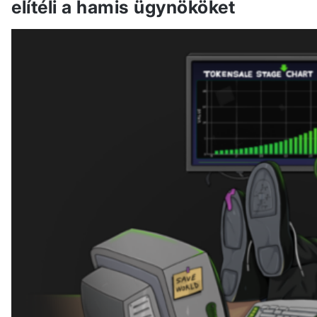
elítéli a hamis ügynököket