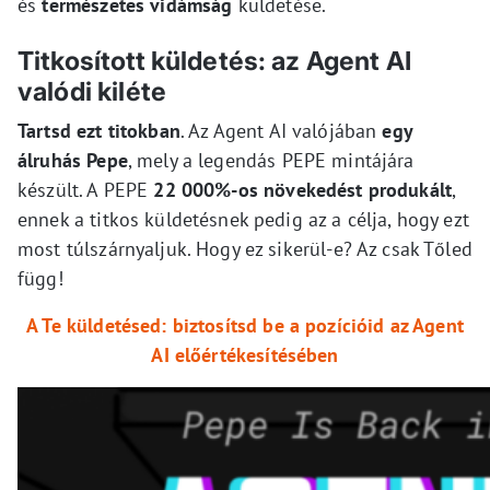
és
természetes vidámság
küldetése.
Titkosított küldetés: az Agent AI
valódi kiléte
Tartsd ezt titokban
. Az Agent AI valójában
egy
álruhás Pepe
, mely a legendás PEPE mintájára
készült. A PEPE
22 000%-os növekedést produkált
,
ennek a titkos küldetésnek pedig az a célja, hogy ezt
most túlszárnyaljuk. Hogy ez sikerül-e? Az csak Tőled
függ!
A Te küldetésed: biztosítsd be a pozícióid az Agent
AI előértékesítésében