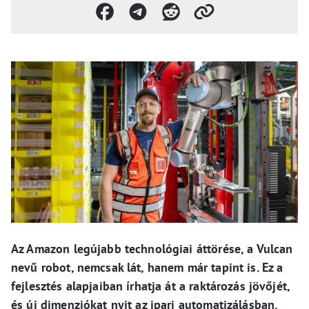
Az Amazon legújabb technológiai áttörése, a Vulcan
nevű robot, nemcsak lát, hanem már tapint is. Ez a
fejlesztés alapjaiban írhatja át a raktározás jövőjét,
és új dimenziókat nyit az ipari automatizálásban.