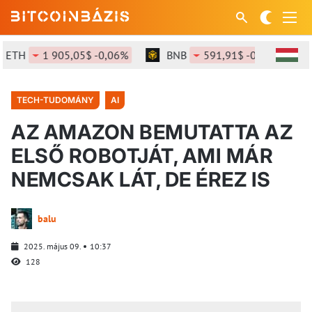
TH
1 905,05$ -0,06%
BNB
591,91$ -0,56%
S
TECH-TUDOMÁNY
AI
AZ AMAZON BEMUTATTA AZ
ELSŐ ROBOTJÁT, AMI MÁR
NEMCSAK LÁT, DE ÉREZ IS
balu
2025. május 09.
10:37
128