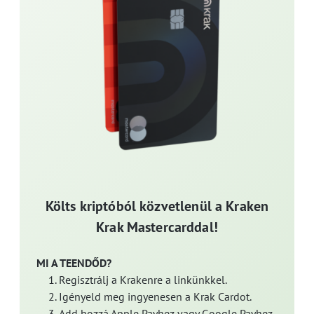
Költs kriptóból közvetlenül a Kraken
Krak Mastercarddal!
MI A TEENDŐD?
Regisztrálj a Krakenre a linkünkkel.
Igényeld meg ingyenesen a Krak Cardot.
Add hozzá Apple Payhez vagy Google Payhez.