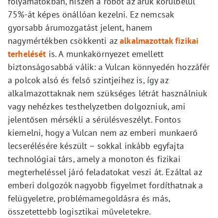
folyamatokban, hiszen a robot az áruk körülbelül
75%-át képes önállóan kezelni. Ez nemcsak
gyorsabb árumozgatást jelent, hanem
nagymértékben csökkenti az
alkalmazottak fizikai
terhelését
is. A munkakörnyezet emellett
biztonságosabbá válik: a Vulcan könnyedén hozzáfér
a polcok alsó és felső szintjeihez is, így az
alkalmazottaknak nem szükséges létrát használniuk
vagy nehézkes testhelyzetben dolgozniuk, ami
jelentősen mérsékli a sérülésveszélyt. Fontos
kiemelni, hogy a Vulcan nem az emberi munkaerő
lecserélésére készült – sokkal inkább egyfajta
technológiai társ, amely a monoton és fizikai
megterheléssel járó feladatokat veszi át. Ezáltal az
emberi dolgozók nagyobb figyelmet fordíthatnak a
felügyeletre, problémamegoldásra és más,
összetettebb logisztikai műveletekre.