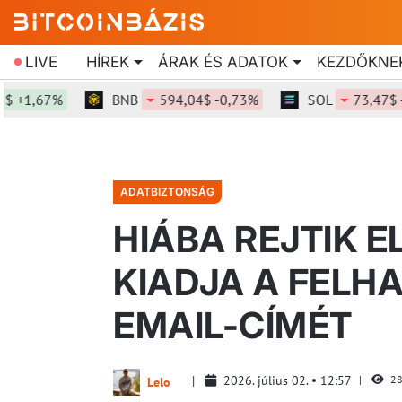
LIVE
HÍREK
ÁRAK ÉS ADATOK
KEZDŐKNE
1,67%
BNB
594,04$ -0,73%
SOL
73,47$ -0,2
ADATBIZTONSÁG
HIÁBA REJTIK E
KIADJA A FELH
EMAIL-CÍMÉT
2026. július 02.
12:57
28
Lelo