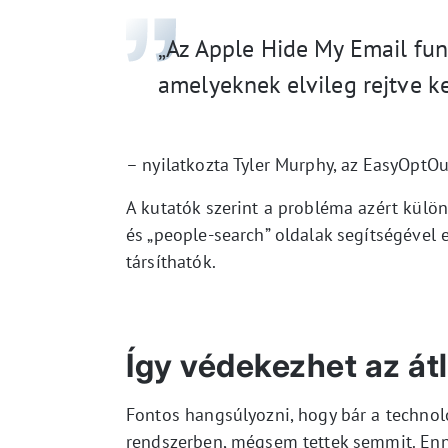
„Az Apple Hide My Email funk
amelyeknek elvileg rejtve k
– nyilatkozta Tyler Murphy, az EasyOptOu
A kutatók szerint a probléma azért külö
és „people-search” oldalak segítségével 
társíthatók.
Így védekezhet az át
Fontos hangsúlyozni, hogy bár a technoló
rendszerben, mégsem tettek semmit. Enne