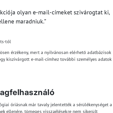
ciója olyan e-mail-címeket szivárogtat ki,
ellene maradniuk.”
ts-tól
nösen érzékeny, mert a nyilvánosan elérhető adatbázisok
egy kiszivárgott e-mail-címhez további személyes adatok 
lagfelhasználó
giai óriásnak már tavaly jelentették a sérülékenységet a
k ellenére, tömeges visszaélésekre nem sikerült