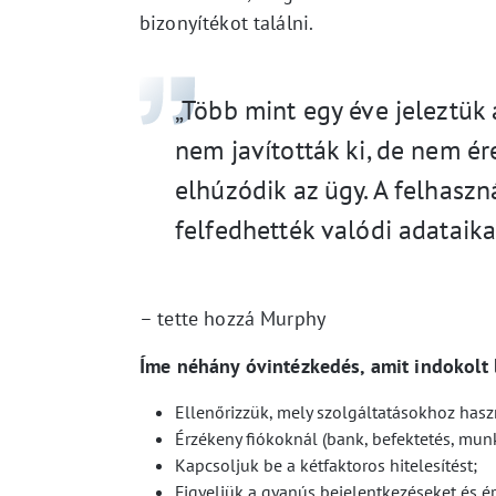
bizonyítékot találni.
„Több mint egy éve jeleztük
nem javították ki, de nem 
elhúzódik az ügy. A felhaszn
felfedhették valódi adataikat
– tette hozzá Murphy
Íme néhány óvintézkedés, amit indokolt 
Ellenőrizzük, mely szolgáltatásokhoz has
Érzékeny fiókoknál (bank, befektetés, mun
Kapcsoljuk be a kétfaktoros hitelesítést;
Figyeljük a gyanús bejelentkezéseket és ér