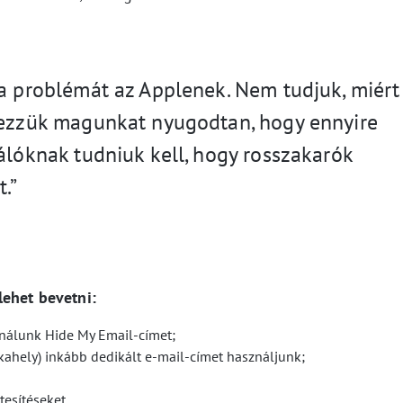
 a problémát az Applenek. Nem tudjuk, miért
érezzük magunkat nyugodtan, hogy ennyire
álóknak tudniuk kell, hogy rosszakarók
.”
lehet bevetni:
ználunk Hide My Email-címet;
kahely) inkább dedikált e-mail-címet használjunk;
tesítéseket.