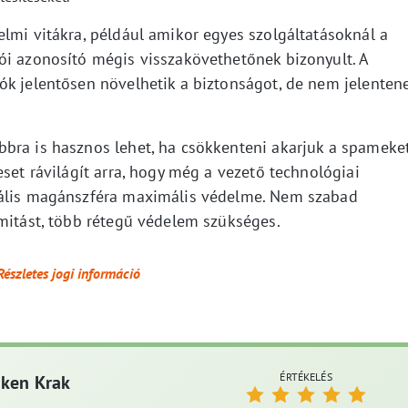
lmi vitákra, például amikor egyes szolgáltatásoknál a
ói azonosító mégis visszakövethetőnek bizonyult. A
ók jelentősen növelhetik a biztonságot, de nem jelenten
bra is hasznos lehet, ha csökkenteni akarjuk a spameke
eset rávilágít arra, hogy még a vezető technológiai
tális magánszféra maximális védelme. Nem szabad
imitást, több rétegű védelem szükséges.
Részletes jogi információ
ÉRTÉKELÉS
aken Krak