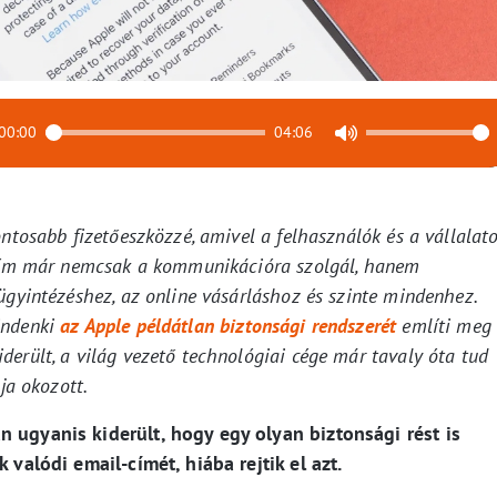
00:00
04:06
ontosabb fizetőeszközzé, amivel a felhasználók és a vállalat
l-cím már nemcsak a kommunikációra szolgál, hanem
ügyintézéshez, az online vásárláshoz és szinte mindenhez.
indenki
az Apple példátlan biztonsági rendszerét
említi meg
erült, a világ vezető technológiai cége már tavaly óta tud
ja okozott.
 ugyanis kiderült, hogy egy olyan biztonsági rést is
 valódi email-címét, hiába rejtik el azt.