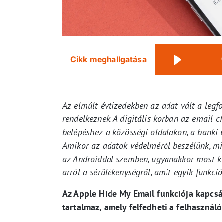
Cikk meghallgatása
Az elmúlt évtizedekben az adat vált a legf
rendelkeznek. A digitális korban az emai
belépéshez a közösségi oldalakon, a banki 
Amikor az adatok védelméről beszélünk, m
az Androiddal szemben, ugyanakkor most kid
arról a sérülékenységről, amit egyik funkció
Az Apple Hide My Email funkciója kapcsán
tartalmaz, amely felfedheti a felhasználók