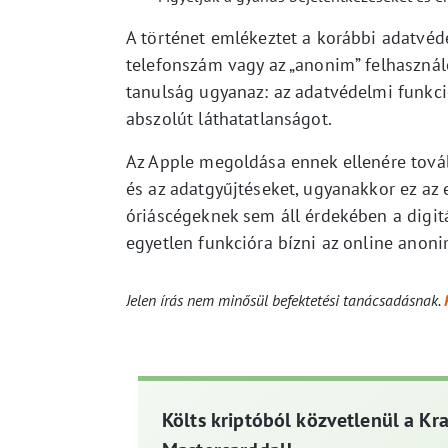
A történet emlékeztet a korábbi adatvéde
telefonszám vagy az „anonim” felhasznál
tanulság ugyanaz: az adatvédelmi funkci
abszolút láthatatlanságot.
Az Apple megoldása ennek ellenére továb
és az adatgyűjtéseket, ugyanakkor ez az 
óriáscégeknek sem áll érdekében a digi
egyetlen funkcióra bízni az online anon
Jelen írás nem minősül befektetési tanácsadásnak.
Költs kriptóból közvetlenül a Kr