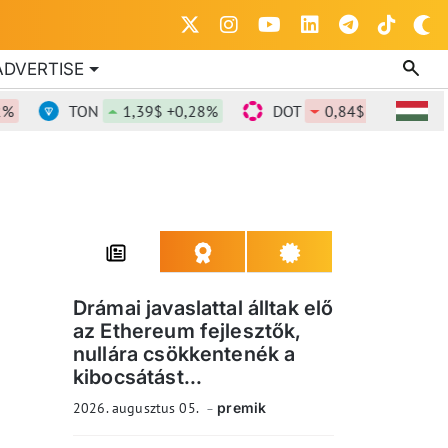
ADVERTISE
TON
1,39$ +0,28%
DOT
0,84$ -0,7%
DO
Drámai javaslattal álltak elő
az Ethereum fejlesztők,
nullára csökkentenék a
kibocsátást...
2026. augusztus 05.
premik