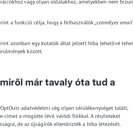
ztrációkhoz vagy olyan oldalakhoz, amelyekben nem bízun
int a funkció célja, hogy a felhasználók „
személyes email
rint azonban egy kutatók által jelzett hiba lehetővé tehe
örülmények között.
miről már tavaly óta tud a
yOptOuts adatvédelmi cég olyan sérülékenységet talált,
-címet a mögötte lévő valódi fiókkal. A részleteket
ágra, de az újságírók ellenőrizték a hiba létezését.