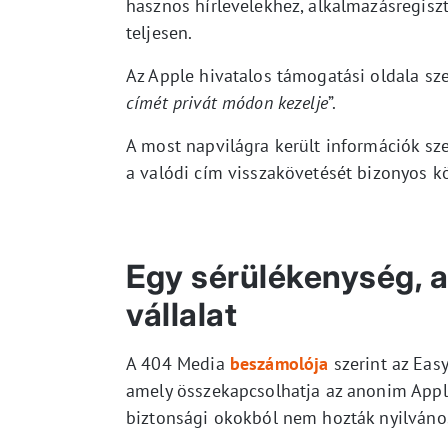
hasznos hírlevelekhez, alkalmazásregis
teljesen.
Az Apple hivatalos támogatási oldala szer
címét privát módon kezelje
”.
A most napvilágra került információk sze
a valódi cím visszakövetését bizonyos k
Egy sérülékenység, a
vállalat
A 404 Media
beszámolója
szerint az Eas
amely összekapcsolhatja az anonim Apple
biztonsági okokból nem hozták nyilvánoss