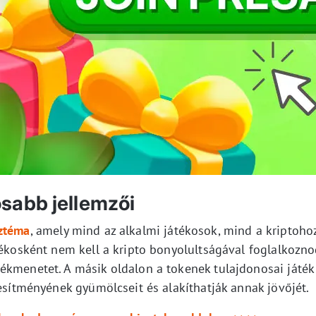
sabb jellemzői
sztéma
, amely mind az alkalmi játékosok, mind a kriptoho
tékosként nem kell a kripto bonyolultságával foglalkozn
ékmenetet. A másik oldalon a tokenek tulajdonosai játék
jesítményének gyümölcseit és alakíthatják annak jövőjét.