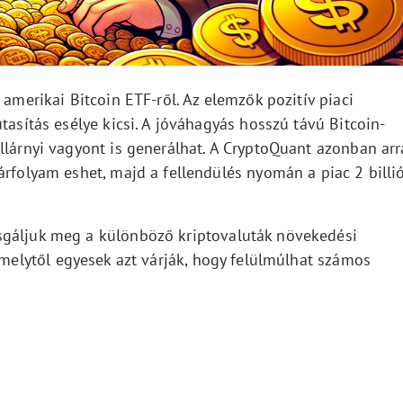
 amerikai Bitcoin ETF-ről. Az elemzők pozitív piaci
tasítás esélye kicsi. A jóváhagyás hosszú távú Bitcoin-
llárnyi vagyont is generálhat. A CryptoQuant azonban arr
árfolyam eshet, majd a fellendülés nyomán a piac 2 billi
sgáljuk meg a különböző kriptovaluták növekedési
amelytől egyesek azt várják, hogy felülmúlhat számos