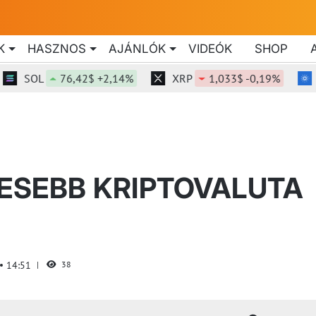
K
HASZNOS
AJÁNLÓK
VIDEÓK
SHOP
OL
76,42$ +2,14%
XRP
1,033$ -0,19%
ADA
TESEBB KRIPTOVALUTA
14:51
38