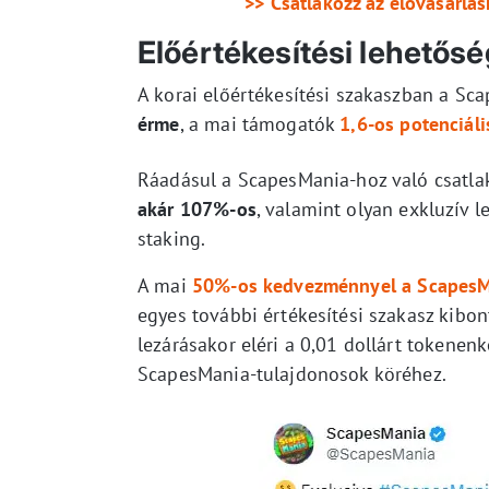
>> Csatlakozz az elővásárlá
Előértékesítési lehetős
A korai előértékesítési szakaszban a Sc
érme
, a mai támogatók
1,6-os potenciáli
Ráadásul a ScapesMania-hoz való csatla
akár 107%-os
, valamint olyan exkluzív 
staking.
A mai
50%-os kedvezménnyel
a ScapesM
egyes további értékesítési szakasz kibont
lezárásakor eléri a 0,01 dollárt tokenenk
ScapesMania-tulajdonosok köréhez.