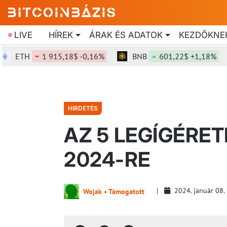
LIVE
HÍREK
ÁRAK ÉS ADATOK
KEZDŐKNE
H
1 915,18$ -0,16%
BNB
601,22$ +1,18%
S
HIRDETÉS
AZ 5 LEGÍGÉRE
2024-RE
2024. január 08.
Wojak • Támogatott