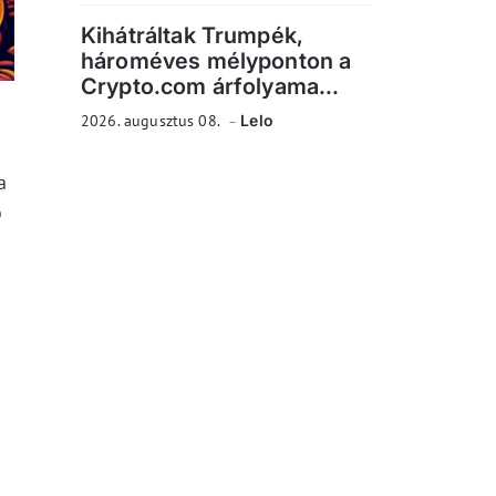
Kihátráltak Trumpék,
hároméves mélyponton a
Crypto.com árfolyama...
2026. augusztus 08.
Lelo
a
ó