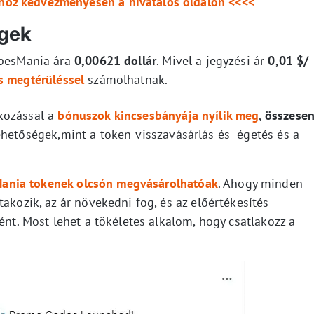
shoz kedvezményesen a hivatalos oldalon <<<<
égek
apesMania ára
0,00621 dollár
. Mivel a jegyzési ár
0,01 $/
s megtérüléssel
számolhatnak.
kozással a
bónuszok kincsesbányája nyílik meg
,
összese
lehetőségek,mint a token-visszavásárlás és -égetés és a
ania tokenek olcsón megvásárolhatóak
. Ahogy minden
akozik, az ár növekedni fog, és az előértékesítés
ént. Most lehet a tökéletes alkalom, hogy csatlakozz a