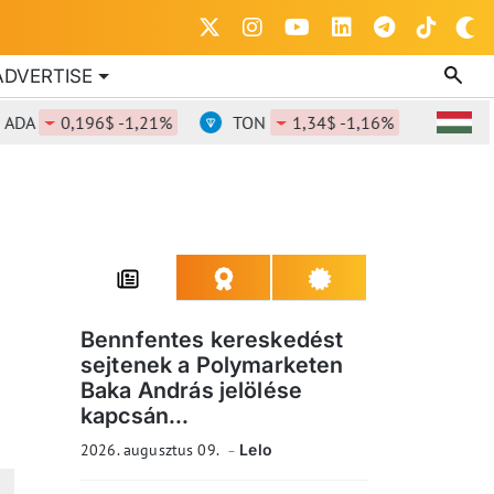
ADVERTISE
0,196$ -1,21%
TON
1,34$ -1,16%
DOT
0,80
Bennfentes kereskedést
sejtenek a Polymarketen
Baka András jelölése
kapcsán...
2026. augusztus 09.
Lelo