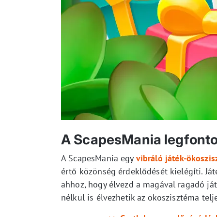
A ScapesMania legfonto
A ScapesMania egy
vibráló játék-ökoszi
értő közönség érdeklődését kielégíti. Já
ahhoz, hogy élvezd a magával ragadó ját
nélkül is élvezhetik az ökoszisztéma tel