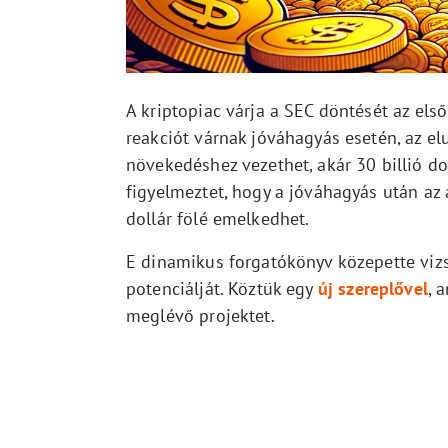
A kriptopiac várja a SEC döntését az első
reakciót várnak jóváhagyás esetén, az elu
növekedéshez vezethet, akár 30 billió do
figyelmeztet, hogy a jóváhagyás után az 
dollár fölé emelkedhet.
E dinamikus forgatókönyv közepette viz
potenciálját. Köztük egy
új szereplővel
, 
meglévő projektet.