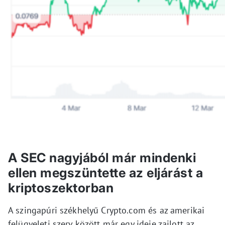
A SEC nagyjából már mindenki
ellen megszüntette az eljárást a
kriptoszektorban
A szingapúri székhelyű Crypto.com és az amerikai
felügyeleti szerv között már egy ideje zajlott az