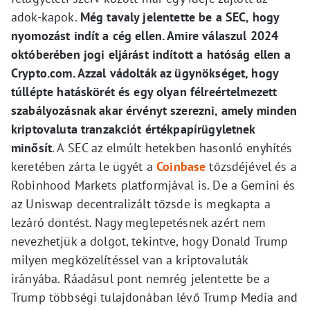
adok-kapok.
Még tavaly jelentette be a SEC, hogy
nyomozást indít a cég ellen. Amire válaszul 2024
októberében jogi eljárást indított a hatóság ellen a
Crypto.com. Azzal vádolták az ügynökséget, hogy
túllépte hatáskörét és egy olyan félreértelmezett
szabályozásnak akar érvényt szerezni, amely minden
kriptovaluta tranzakciót értékpapírügyletnek
minősít
. A SEC az elmúlt hetekben hasonló enyhítés
keretében zárta le ügyét a
Coinbase
tőzsdéjével és a
Robinhood Markets platformjával is. De a Gemini és
az Uniswap decentralizált tőzsde is megkapta a
lezáró döntést. Nagy meglepetésnek azért nem
nevezhetjük a dolgot, tekintve, hogy Donald Trump
milyen megközelítéssel van a kriptovaluták
irányába. Ráadásul pont nemrég jelentette be a
Trump többségi tulajdonában lévő Trump Media and