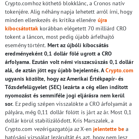
Crypto.comhoz köthető blokklánc, a Cronos natív
tokenjére. Alig néhány napja lehetett arról írni, hogy
minden ellenkezés és kritika ellenére
újra
kibocsátottak
korábban elégetett 70 milliárd CRO
tokent a láncon, most pedig újabb árfelhajtó
esemény történt.
Mert az újbóli kibocsátás
eredményeként 0,1 dollár fölé ugrott a CRO
árfolyama. Ezután volt némi visszacsúszás 0,1 dollár
alá, de aztán jött egy újabb bejelentés. A
Crypto.com
ugyanis közölte, hogy az Amerikai Értékpapír- és
Tőzsdefelügyelet (SEC) lezárta a cég ellen indított
nyomozást és semmiféle jogi eljárásra nem kerül
sor.
Ez pedig szépen visszalökte a CRO árfolyamát a
pályára, még 0,11 dollár fölött is járt az ár. Most 0,1
dollár körül stabilizálódott. Kris Marszalek, a
Crypto.com vezérigazgatója az X-en
jelentette be
a
hatósági vizsgálat lezárultát és azt, hogy nem lesz