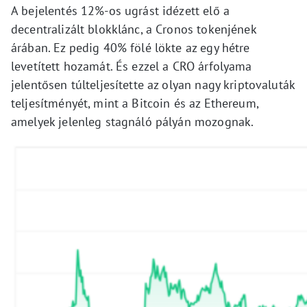
A bejelentés 12%-os ugrást idézett elő a
decentralizált blokklánc, a Cronos tokenjének
árában. Ez pedig 40% fölé lökte az egy hétre
levetített hozamát. És ezzel a CRO árfolyama
jelentősen túlteljesítette az olyan nagy kriptovaluták
teljesítményét, mint a Bitcoin és az Ethereum,
amelyek jelenleg stagnáló pályán mozognak.