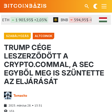
H
1 903,93$ +2,03%
BNB
594,95$ -0,52%
SO
SZABÁLYOZÁS
ALTCOINOK
TRUMP CÉGE
LESZERZŐDÖTT A
CRYPTO.COMMAL, A SEC
EGYBŐL MEG IS SZÜNTETTE
AZ ELJÁRÁSÁT
Tomasito
2025. március 28.
15:51
151