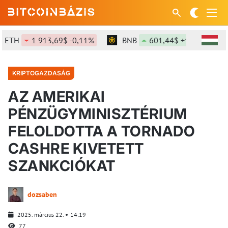
ETH
1 913,69$ -0,11%
BNB
601,44$ +1,23%
KRIPTOGAZDASÁG
AZ AMERIKAI
PÉNZÜGYMINISZTÉRIUM
FELOLDOTTA A TORNADO
CASHRE KIVETETT
SZANKCIÓKAT
dozsaben
2025. március 22.
14:19
77