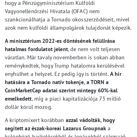
hogy a Pénzügyminisztérium Külföldi
Vagyonellenőrzési Hivatala (OFAC) nem
szankcionálhatja a Tornado okosszerződéseit, mivel
azok nem külföldi állampolgárok tulajdonát képezik.
A minisztérium 2022-es döntésének felülírása
hatalmas fordulatot jelent
, de nem volt teljesen
váratlan. Már tavaly novemberben is sokan abban
reménykedtek, hogy Trump hatalomra kerülésével
enyhülhet a helyzet. Ez pedig így is történt.
A hír
hatására a Tornado natív tokenje, a TORN a
CoinMarketCap adatai szerint mintegy 60%-kal
emelkedett
, míg a piaci kapitalizációja 73 millió
dollár körül mozog.
A kriptomixert korábban
azzal vádolták, hogy
segített az észak-koreai Lazarus Groupnak
a
különböző hackelésekből és lopásokból származó