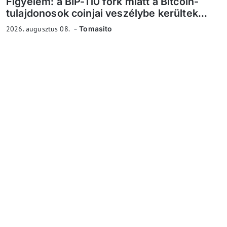
Figyelem: a BIP-110 fork miatt a Bitcoin-
tulajdonosok coinjai veszélybe kerültek...
2026. augusztus 08.
Tomasito