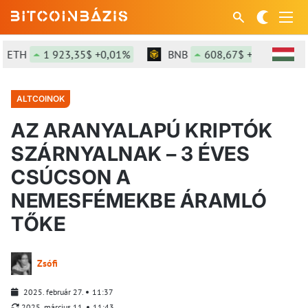
H
1 923,35$ +0,01%
BNB
608,67$ +2,8%
SO
ALTCOINOK
AZ ARANYALAPÚ KRIPTÓK
SZÁRNYALNAK – 3 ÉVES
CSÚCSON A
NEMESFÉMEKBE ÁRAMLÓ
TŐKE
Zsófi
2025. február 27.
11:37
2025. március 11.
11:43