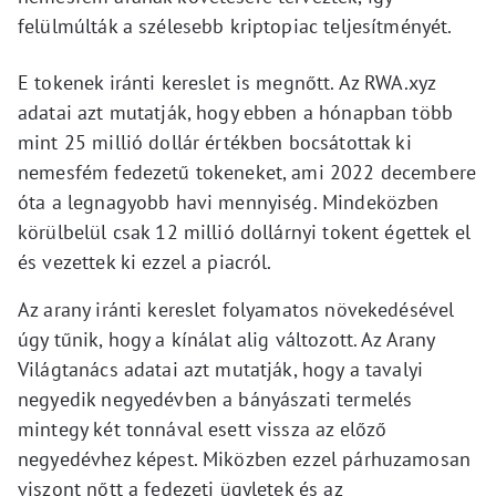
felülmúlták a szélesebb kriptopiac teljesítményét.
E tokenek iránti kereslet is megnőtt. Az RWA.xyz
adatai azt mutatják, hogy ebben a hónapban több
mint 25 millió dollár értékben bocsátottak ki
nemesfém fedezetű tokeneket, ami 2022 decembere
óta a legnagyobb havi mennyiség. Mindeközben
körülbelül csak 12 millió dollárnyi tokent égettek el
és vezettek ki ezzel a piacról.
Az arany iránti kereslet folyamatos növekedésével
úgy tűnik, hogy a kínálat alig változott. Az Arany
Világtanács adatai azt mutatják, hogy a tavalyi
negyedik negyedévben a bányászati ​​termelés
mintegy két tonnával esett vissza az előző
negyedévhez képest. Miközben ezzel párhuzamosan
viszont nőtt a fedezeti ügyletek és az