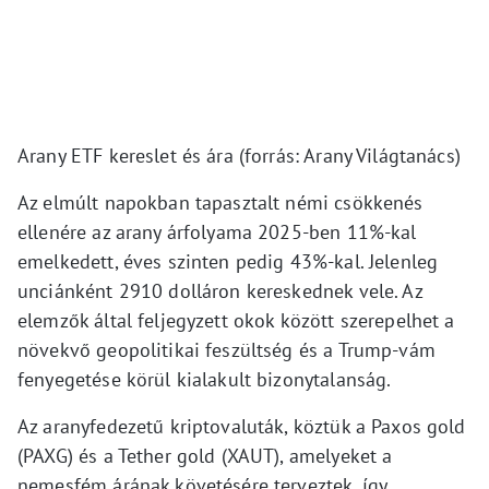
Arany ETF kereslet és ára (forrás: Arany Világtanács)
Az elmúlt napokban tapasztalt némi csökkenés
ellenére az arany árfolyama 2025-ben 11%-kal
emelkedett, éves szinten pedig 43%-kal. Jelenleg
unciánként 2910 dolláron kereskednek vele. Az
elemzők által feljegyzett okok között szerepelhet a
növekvő geopolitikai feszültség és a Trump-vám
fenyegetése körül kialakult bizonytalanság.
Az aranyfedezetű kriptovaluták, köztük a Paxos gold
(PAXG) és a Tether gold (XAUT), amelyeket a
nemesfém árának követésére terveztek, így