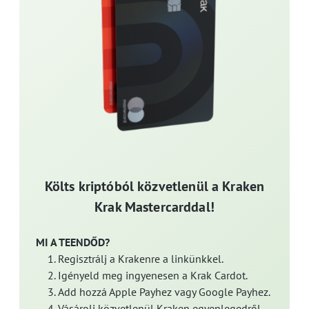
Költs kriptóból közvetlenül a Kraken
Krak Mastercarddal!
MI A TEENDŐD?
Regisztrálj a Krakenre a linkünkkel.
Igényeld meg ingyenesen a Krak Cardot.
Add hozzá Apple Payhez vagy Google Payhez.
Vásárolj közvetlenül Kraken egyenlegedről