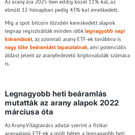
Az arany ára 2025-ben eddig közel 11%-kal, az
elmúlt 12 hónapban pedig 43%-kal emelkedett.
Míg a spot bitcoin tőzsdén kereskedett alapok
tegnap regisztrálták minden idők
legnagyobb napi
kiáramlását
, az azonnali arany ETF-ek továbbra is
nagy tőke beáramlást tapasztalnak
, ami potenciális
áldást jelent az aranyfedezetű kriptovaluták számára
is.
Legnagyobb heti beáramlás
mutatták az arany alapok 2022
márciusa óta
Az Arany Világtanács adatai szerint a fizikai
aranyalapú ETF-ek a múlt héten a legnagyobb heti