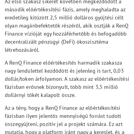
Az első szakasz sikerét követően megkezdődött a
második előértékesítési fázis, amely meghaladta az
eredetileg kitűzött 2,5 millió dolláros gyűjtési célt
olyan magánbefektetők részéről, akik osztják a RenQ
Finance vízióját egy hozzáférhetőbb és befogadóbb
decentralizált pénzügyi (DeFi) ökoszisztéma
létrehozásáról.
A RenQ Finance előértékesítés harmadik szakasza
nagy lendülettel kezdődött és jelenleg is tart, 0,03
dollár/token árfolyamon. A szakasz az előértékesítési
fázisban erősnek bizonyult, több mint 3,5 millió
dollárnyi tőkét kalapolt össze.
Az a tény, hogy a RenQ Finance az előértékesítési
fázisban ilyen jelentős mennyiségű forrást tudott
összegyűjteni, pozitív jel a projekt számára. Ez azt
mutatja, hogy a platform iránt nagy a kereslet, és a