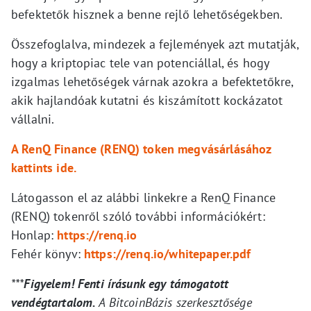
befektetők hisznek a benne rejlő lehetőségekben.
Összefoglalva, mindezek a fejlemények azt mutatják,
hogy a kriptopiac tele van potenciállal, és hogy
izgalmas lehetőségek várnak azokra a befektetőkre,
akik hajlandóak kutatni és kiszámított kockázatot
vállalni.
A RenQ Finance (RENQ) token megvásárlásához
kattints ide.
Látogasson el az alábbi linkekre a RenQ Finance
(RENQ) tokenről szóló további információkért:
Honlap:
https://renq.io
Fehér könyv:
https://renq.io/whitepaper.pdf
***
Figyelem! Fenti írásunk egy támogatott
vendégtartalom.
A BitcoinBázis szerkesztősége