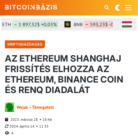
H
1 897,32$ +0,03%
BNB
593,23$ -0,07%
SO
KRIPTOGAZDASÁG
AZ ETHEREUM SHANGHAJ
FRISSÍTÉS ELHOZZA AZ
ETHEREUM, BINANCE COIN
ÉS RENQ DIADALÁT
Wojak • Támogatott
2023. március 28.
18:46
2024. április 14.
11:35
6