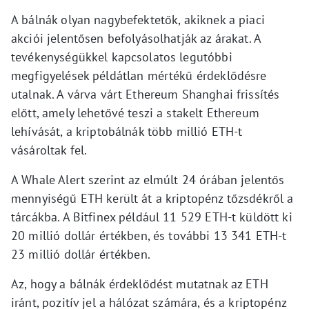
A bálnák olyan nagybefektetők, akiknek a piaci
akciói jelentősen befolyásolhatják az árakat. A
tevékenységükkel kapcsolatos legutóbbi
megfigyelések példátlan mértékű érdeklődésre
utalnak. A várva várt Ethereum Shanghai frissítés
előtt, amely lehetővé teszi a stakelt Ethereum
lehívását, a kriptobálnák több millió ETH-t
vásároltak fel.
A Whale Alert szerint az elmúlt 24 órában jelentős
mennyiségű ETH került át a kriptopénz tőzsdékről a
tárcákba. A Bitfinex például 11 529 ETH-t küldött ki
20 millió dollár értékben, és további 13 341 ETH-t
23 millió dollár értékben.
Az, hogy a bálnák érdeklődést mutatnak az ETH
iránt, pozitív jel a hálózat számára, és a kriptopénz