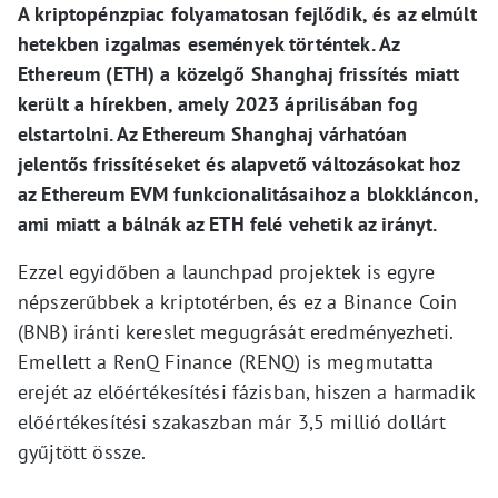
A kriptopénzpiac folyamatosan fejlődik, és az elmúlt
hetekben izgalmas események történtek. Az
Ethereum (ETH) a közelgő Shanghaj frissítés miatt
került a hírekben, amely 2023 áprilisában fog
elstartolni. Az Ethereum Shanghaj várhatóan
jelentős frissítéseket és alapvető változásokat hoz
az Ethereum EVM funkcionalitásaihoz a blokkláncon,
ami miatt a bálnák az ETH felé vehetik az irányt.
Ezzel egyidőben a launchpad projektek is egyre
népszerűbbek a kriptotérben, és ez a Binance Coin
(BNB) iránti kereslet megugrását eredményezheti.
Emellett a RenQ Finance (RENQ) is megmutatta
erejét az előértékesítési fázisban, hiszen a harmadik
előértékesítési szakaszban már 3,5 millió dollárt
gyűjtött össze.