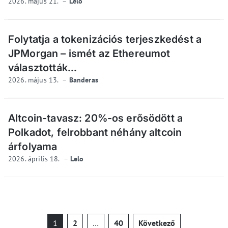
2026. május 21.
Lelo
Folytatja a tokenizációs terjeszkedést a
JPMorgan – ismét az Ethereumot
választották...
2026. május 13.
Banderas
Altcoin-tavasz: 20%-os erősödött a
Polkadot, felrobbant néhány altcoin
árfolyama
2026. április 18.
Lelo
Bejegyzések
1
2
…
40
Következő