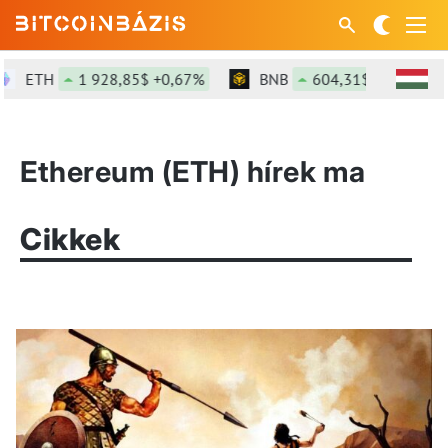
ETH
1 928,85$ +0,67%
BNB
604,31$ +0,3%
Ethereum (ETH) hírek ma
Cikkek