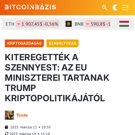
ETH
1 907,45$ -0,56%
BNB
590,8$ -1,3%
S
KRIPTOGAZDASÁG
SZABÁLYOZÁS
KITEREGETTÉK A
SZENNYEST: AZ EU
MINISZTEREI TARTANAK
TRUMP
KRIPTOPOLITIKÁJÁTÓL
Tünde
2025. március 12.
10:35
2025. március 19.
15:18