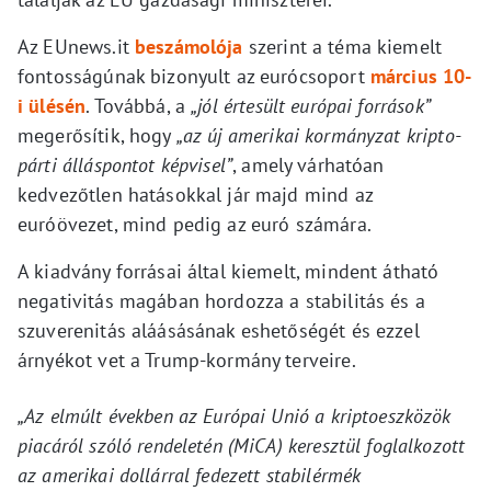
Az EUnews.it
beszámolója
szerint a téma kiemelt
fontosságúnak bizonyult az eurócsoport
március 10-
i ülésén
. Továbbá, a
„jól értesült európai források”
megerősítik, hogy
„az új amerikai kormányzat kripto-
párti álláspontot képvisel”
, amely várhatóan
kedvezőtlen hatásokkal jár majd mind az
euróövezet, mind pedig az euró számára.
A kiadvány forrásai által kiemelt, mindent átható
negativitás magában hordozza a stabilitás és a
szuverenitás aláásásának eshetőségét és ezzel
árnyékot vet a Trump-kormány terveire.
„Az elmúlt években az Európai Unió a kriptoeszközök
piacáról szóló rendeletén (MiCA) keresztül foglalkozott
az amerikai dollárral fedezett stabilérmék