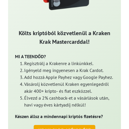
Költs kriptóból közvetlenül a Kraken
Krak Mastercarddal!
MI A TEENDŐD?
Regisztrálj a Krakenre a linkünkkel.
Igényeld meg ingyenesen a Krak Cardot.
Add hozzá Apple Payhez vagy Google Payhez.
Vásárolj közvetlenül Kraken egyenlegedről
akár 400+ kripto- és fiat eszközzel.
Élvezd a 2% cashback-et a vásárlások után,
havi vagy éves kártyadíj nélkül!
Készen állsz a mindennapi kriptós fizetésre?