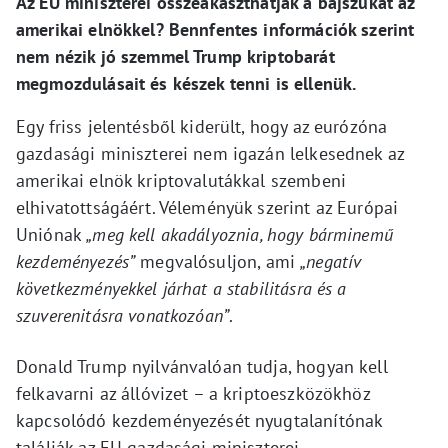
Az EU miniszterei összeakaszthatják a bajszukat az
amerikai elnökkel? Bennfentes információk szerint
nem nézik jó szemmel Trump kriptobarát
megmozdulásait és készek tenni is ellenük.
Egy friss jelentésből kiderült, hogy az eurózóna
gazdasági miniszterei nem igazán lelkesednek az
amerikai elnök kriptovalutákkal szembeni
elhivatottságáért. Véleményük szerint az Európai
Uniónak
„meg kell akadályoznia, hogy bárminemű
kezdeményezés”
megvalósuljon, ami
„negatív
következményekkel járhat a stabilitásra és a
szuverenitásra vonatkozóan”
.
Donald Trump nyilvánvalóan tudja, hogyan kell
felkavarni az állóvizet – a kriptoeszközökhöz
kapcsolódó kezdeményezését nyugtalanítónak
találják az EU gazdasági miniszterei.