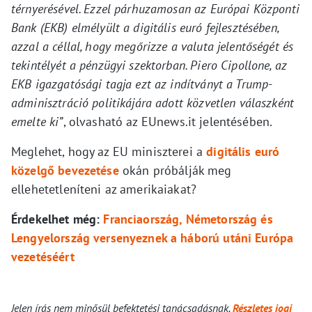
térnyerésével. Ezzel párhuzamosan az Európai Központi
Bank (EKB) elmélyült a digitális euró fejlesztésében,
azzal a céllal, hogy megőrizze a valuta jelentőségét és
tekintélyét a pénzügyi szektorban. Piero Cipollone, az
EKB igazgatósági tagja ezt az indítványt a Trump-
adminisztráció politikájára adott közvetlen válaszként
emelte ki”
, olvasható az EUnews.it jelentésében.
Meglehet, hogy az EU miniszterei a
digitális euró
közelgő bevezetése
okán próbálják meg
ellehetetleníteni az amerikaiakat?
Érdekelhet még:
Franciaország, Németország és
Lengyelország versenyeznek a háború utáni Európa
vezetéséért
Jelen írás nem minősül befektetési tanácsadásnak.
Részletes jogi