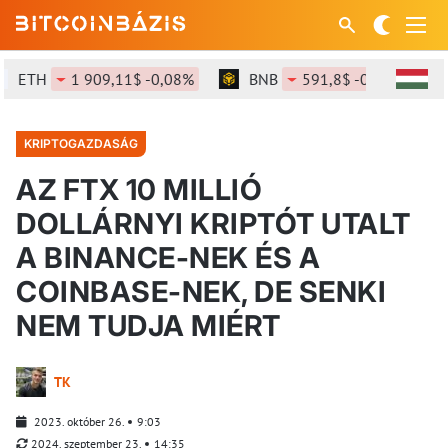
ETH
1 909,11$ -0,08%
BNB
591,8$ -0,14%
KRIPTOGAZDASÁG
AZ FTX 10 MILLIÓ
DOLLÁRNYI KRIPTÓT UTALT
A BINANCE-NEK ÉS A
COINBASE-NEK, DE SENKI
NEM TUDJA MIÉRT
TK
2023. október 26.
9:03
2024. szeptember 23.
14:35