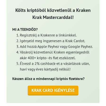
Költs kriptóból közvetlenül a Kraken
Krak Mastercarddal!
MI A TEENDŐD?
Regisztrálj a Krakenre a linkünkkel.
Igényeld meg ingyenesen a Krak Cardot.
Add hozzá Apple Payhez vagy Google Payhez.
Vásárolj közvetlenül Kraken egyenlegedről
akár 400+ kripto- és fiat eszközzel.
Élvezd a 2% cashback-et a vásárlások után,
havi vagy éves kártyadíj nélkül!
Készen állsz a mindennapi kriptós fizetésre?
KRAK CARD IGÉNYLÉSE