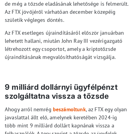
de még a tőzsde eladásának lehetősége is felmerült.
Az FTX jövőjéről várhatóan december közepéig
születik végleges döntés.
Az FTX esetleges újraindításáról először januárban
lehetett hallani, miután John Ray III vezérigazgató
létrehozott egy csoportot, amely a kriptotőzsde
újraindításának megvalósíthatóságát vizsgálja.
9 milliárd dollárnyi ügyfélpénzt
szolgáltatna vissza a tőzsde
Ahogy arról nemrég
beszámoltunk
, az FTX egy olyan
javaslattal állt elő, amelynek keretében 2024-ig
több mint 9 milliárd dollárt kapnának vissza a
felhasználók. A terv szerint a tőzsde az ügyfelek