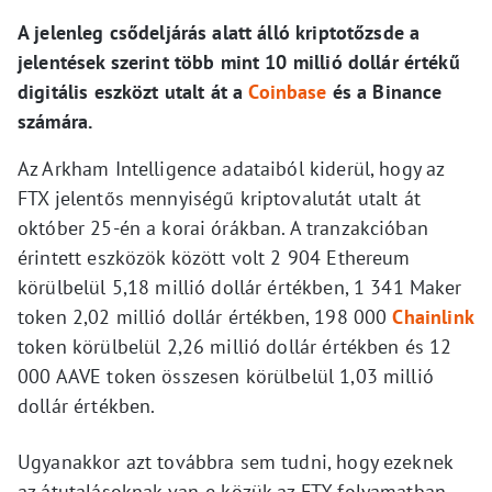
A jelenleg csődeljárás alatt álló kriptotőzsde a
jelentések szerint több mint 10 millió dollár értékű
digitális eszközt utalt át a
Coinbase
és a Binance
számára.
Az Arkham Intelligence adataiból kiderül, hogy az
FTX jelentős mennyiségű kriptovalutát utalt át
október 25-én a korai órákban. A tranzakcióban
érintett eszközök között volt 2 904 Ethereum
körülbelül 5,18 millió dollár értékben, 1 341 Maker
token 2,02 millió dollár értékben, 198 000
Chainlink
token körülbelül 2,26 millió dollár értékben és 12
000 AAVE token összesen körülbelül 1,03 millió
dollár értékben.
Ugyanakkor azt továbbra sem tudni, hogy ezeknek
az átutalásoknak van-e közük az FTX folyamatban