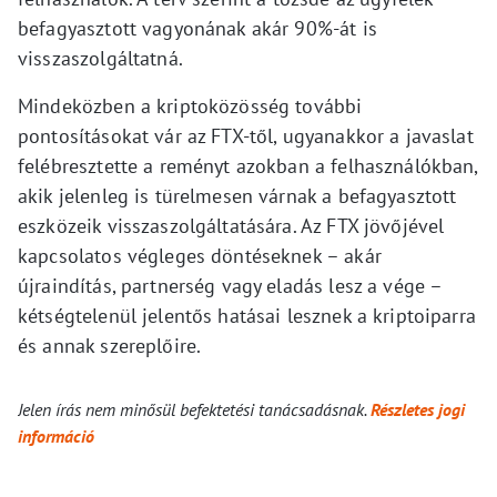
befagyasztott vagyonának akár 90%-át is
visszaszolgáltatná.
Mindeközben a kriptoközösség további
pontosításokat vár az FTX-től, ugyanakkor a javaslat
felébresztette a reményt azokban a felhasználókban,
akik jelenleg is türelmesen várnak a befagyasztott
eszközeik visszaszolgáltatására. Az FTX jövőjével
kapcsolatos végleges döntéseknek – akár
újraindítás, partnerség vagy eladás lesz a vége –
kétségtelenül jelentős hatásai lesznek a kriptoiparra
és annak szereplőire.
Jelen írás nem minősül befektetési tanácsadásnak.
Részletes jogi
információ