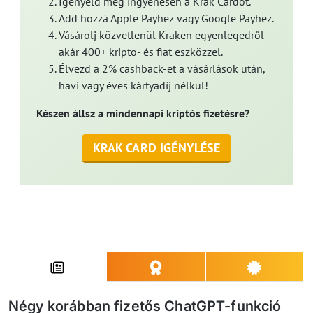
Igényeld meg ingyenesen a Krak Cardot.
Add hozzá Apple Payhez vagy Google Payhez.
Vásárolj közvetlenül Kraken egyenlegedről
akár 400+ kripto- és fiat eszközzel.
Élvezd a 2% cashback-et a vásárlások után,
havi vagy éves kártyadíj nélkül!
Készen állsz a mindennapi kriptós fizetésre?
KRAK CARD IGÉNYLÉSE
Négy korábban fizetős ChatGPT-funkció