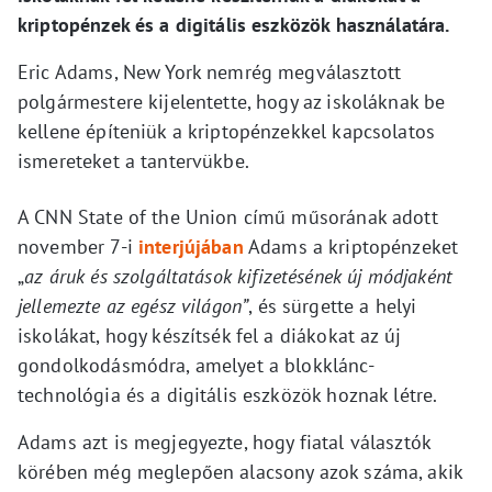
kriptopénzek és a digitális eszközök használatára.
Eric Adams, New York nemrég megválasztott
polgármestere kijelentette, hogy az iskoláknak be
kellene építeniük a kriptopénzekkel kapcsolatos
ismereteket a tantervükbe.
A CNN State of the Union című műsorának adott
november 7-i
interjújában
Adams a kriptopénzeket
„
az áruk és szolgáltatások kifizetésének új módjaként
jellemezte az egész világon”
, és sürgette a helyi
iskolákat, hogy készítsék fel a diákokat az új
gondolkodásmódra, amelyet a blokklánc-
technológia és a digitális eszközök hoznak létre.
Adams azt is megjegyezte, hogy fiatal választók
körében még meglepően alacsony azok száma, akik