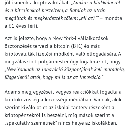
jól ismerik a kriptovalutákat.
„Amikor a blokkláncról
és a bitcoinokról beszéltem, a fiatalok az utcán
megálltak és megkérdezték tőlem: „Mi az?””
– mondta
a 61 éves férfi.
Azt is jelezte, hogy a New York-i vállalkozások
ösztönzését tervezi a bitcoin (BTC) és más
kriptovaluták fizetési módként való elfogadására. A
megválasztott polgármester úgy fogalmazott, hogy
„New Yorknak az innováció központjának kell maradnia,
függetlenül attól, hogy mi is az az innováció.”
Adams megjegyzéseit vegyes reakciókkal fogadta a
kriptoközösség a közösségi médiában. Vannak, akik
szerint kiváló ötlet az iskolai tanterv részeként a
kriptopénzekről is beszélni, míg mások szerint a
„spekulatív szemétnek” nincs helye az iskolákban.