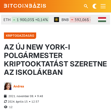
ETH
1 900,03$ +0,14%
BNB
592,06$ -0,09%
KRIPTOGAZDASÁG
AZ ÚJ NEW YORK-I
POLGÁRMESTER
KRIPTOOKTATÁST SZERETNE
AZ ISKOLÁKBAN
Andrea
2021. november 08.
9:48
2024. április 15.
12:57
12