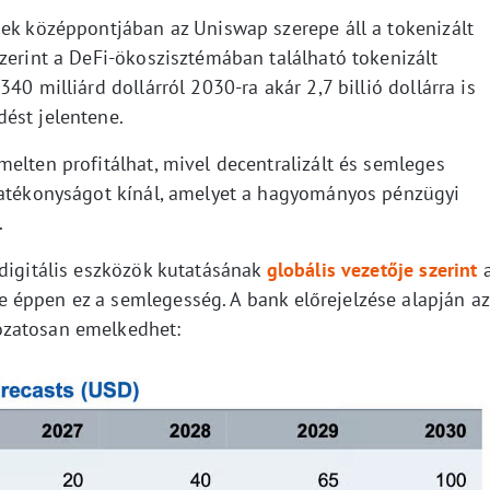
nek középpontjában az Uniswap szerepe áll a tokenizált
zerint a DeFi-ökoszisztémában található tokenizált
40 milliárd dollárról 2030-ra akár 2,7 billió dollárra is
ést jelentene.
elten profitálhat, mivel decentralizált és semleges
hatékonyságot kínál, amelyet a hagyományos pénzügyi
.
 digitális eszközök kutatásának
globális vezetője szerint
a
 éppen ez a semlegesség. A bank előrejelzése alapján az
ozatosan emelkedhet: