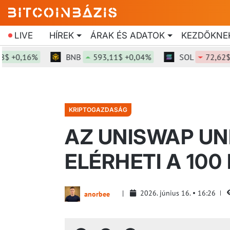
LIVE
HÍREK
ÁRAK ÉS ADATOK
KEZDŐKNE
0,16%
BNB
593,11$ +0,04%
SOL
72,62$ -1,1
KRIPTOGAZDASÁG
AZ UNISWAP UN
ELÉRHETI A 100
2026. június 16.
16:26
anorbee