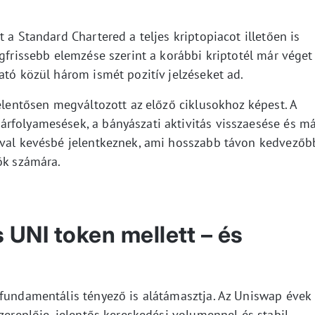
?
 a Standard Chartered a teljes kriptopiacot illetően is
egfrissebb elemzése szerint a korábbi kriptotél már véget
ató közül három ismét pozitív jelzéseket ad.
jelentősen megváltozott az előző ciklusokhoz képest. A
rfolyamesések, a bányászati aktivitás visszaesése és m
jóval kevésbé jelentkeznek, ami hosszabb távon kedvezőb
ök számára.
s UNI token mellett – és
 fundamentális tényező is alátámasztja. Az Uniswap évek
szereplője, jelentős kereskedési volumennel és stabil