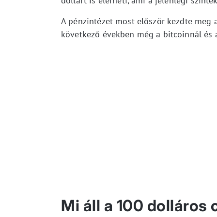
dollárt is elérheti, ami a jelenlegi szin
A pénzintézet most először kezdte meg az
következő években még a bitcoinnál és a
Mi áll a 100 dolláros