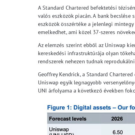
A Standard Chartered befektetési tézisé
valós eszközök piacán. A bank becslése s
eszközök összértéke a jelenlegi mintegy 3
emelkedhet, ami közel 37-szeres növeked
Az elemzés szerint ebből az Uniswap kiem
kereskedési infrastruktúrája olyan tőke
rendszerek nehezen tudnak reprodukálni
Geoffrey Kendrick, a Standard Chartered
Uniswap egyik legnagyobb versenyelőnye
UNI árfolyama a következő években fok