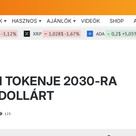
K
HASZNOS
AJÁNLÓK
VIDEÓK
SHOP
2%
XRP
1,028$ -1,67%
ADA
0,2$ +5,05%
I TOKENJE 2030-RA
 DOLLÁRT
125