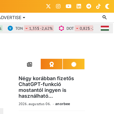
ADVERTISE
TON
1,35$ -2,62%
DOT
0,82$ -2,48%
DO
Négy korábban fizetős
ChatGPT-funkció
mostantól ingyen is
használható...
2026. augusztus 06.
anorbee