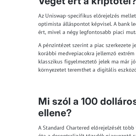
Véget ért a kriptotél
Az Uniswap-specifikus előrejelzés mellett
optimista álláspontot képvisel. A bank l
ért, mivel a négy legfontosabb piaci mut
A pénzintézet szerint a piac szerkezete 
korábbi medvepiacokra jellemző extrém á
klasszikus figyelmeztető jelek ma már 
környezetet teremthet a digitális eszköz
Mi szól a 100 dolláro
ellene?
A Standard Chartered előrejelzését több
óta a decentralizált tőzsdék piacvezető 