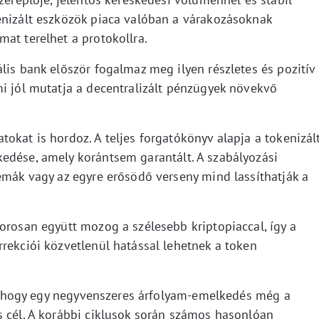
enizált eszközök piaca valóban a várakozásoknak
at terelhet a protokollra.
lis bank először fogalmaz meg ilyen részletes és pozitív
mi jól mutatja a decentralizált pénzügyek növekvő
okat is hordoz. A teljes forgatókönyv alapja a tokenizál
edése, amely korántsem garantált. A szabályozási
émák vagy az egyre erősödő verseny mind lassíthatják a
orosan együtt mozog a szélesebb kriptopiaccal, így a
rekciói közvetlenül hatással lehetnek a token
et, hogy egy negyvenszeres árfolyam-emelkedés még a
s cél. A korábbi ciklusok során számos hasonlóan