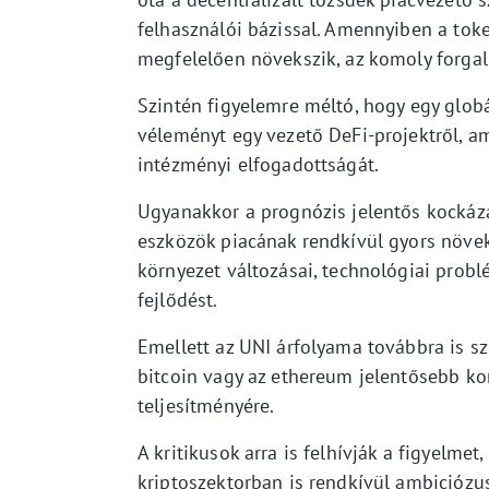
felhasználói bázissal. Amennyiben a tok
megfelelően növekszik, az komoly forgalm
Szintén figyelemre méltó, hogy egy globá
véleményt egy vezető DeFi-projektről, a
intézményi elfogadottságát.
Ugyanakkor a prognózis jelentős kockázat
eszközök piacának rendkívül gyors növek
környezet változásai, technológiai probl
fejlődést.
Emellett az UNI árfolyama továbbra is sz
bitcoin vagy az ethereum jelentősebb kor
teljesítményére.
A kritikusok arra is felhívják a figyelm
kriptoszektorban is rendkívül ambiciózu