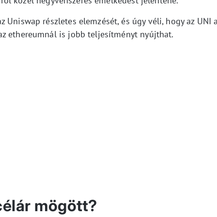
tekről közel negyvenszeres emelkedést jelentene.
 Uniswap részletes elemzését, és úgy véli, hogy az UNI 
z ethereumnál is jobb teljesítményt nyújthat.
 célár mögött?