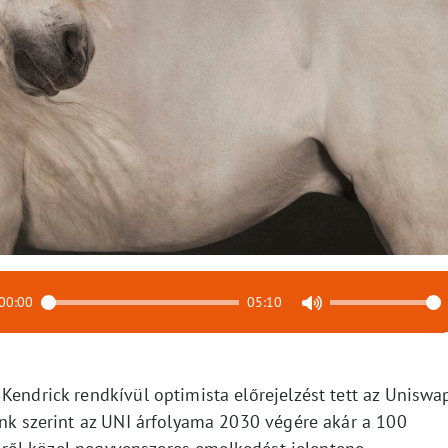
00:00
05:10
Kendrick rendkívül optimista előrejelzést tett az Uniswa
ank szerint az UNI árfolyama 2030 végére akár a 100