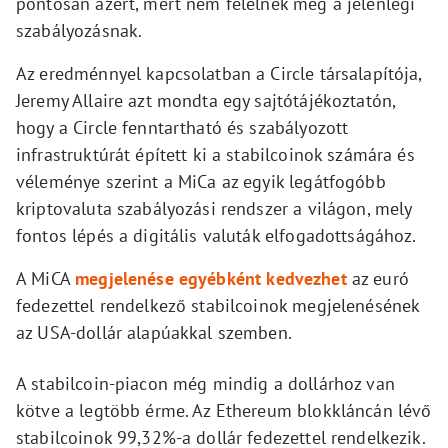
pontosan azért, mert nem felelnek meg a jelenlegi
szabályozásnak.
Az eredménnyel kapcsolatban a Circle társalapítója,
Jeremy Allaire azt mondta egy sajtótájékoztatón,
hogy a Circle fenntartható és szabályozott
infrastruktúrát épített ki a stabilcoinok számára és
véleménye szerint a MiCa az egyik legátfogóbb
kriptovaluta szabályozási rendszer a világon, mely
fontos lépés a digitális valuták elfogadottságához.
A MiCA
megjelenése egyébként kedvezhet
az euró
fedezettel rendelkező stabilcoinok megjelenésének
az USA-dollár alapúakkal szemben.
A stabilcoin-piacon még mindig a dollárhoz van
kötve a legtöbb érme. Az Ethereum blokkláncán lévő
stabilcoinok 99,32%-a dollár fedezettel rendelkezik.