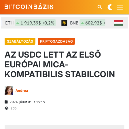
ETH
1 919,39$ +0,2%
BNB
602,92$ +1,75%
SZABÁLYOZÁS
KRIPTOGAZDASÁG
AZ USDC LETT AZ ELSŐ
EURÓPAI MICA-
KOMPATIBILIS STABILCOIN
Andrea
2024. július 01.
19:19
203