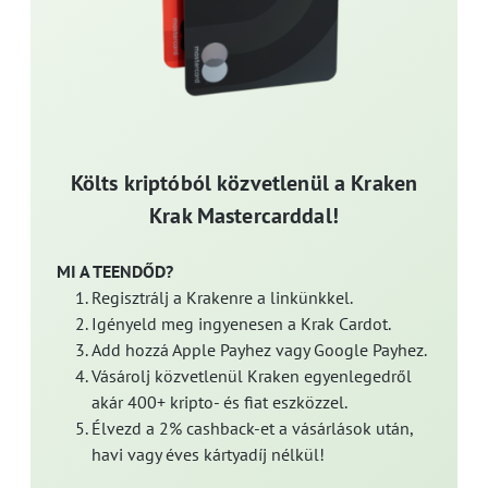
Költs kriptóból közvetlenül a Kraken
Krak Mastercarddal!
MI A TEENDŐD?
Regisztrálj a Krakenre a linkünkkel.
Igényeld meg ingyenesen a Krak Cardot.
Add hozzá Apple Payhez vagy Google Payhez.
Vásárolj közvetlenül Kraken egyenlegedről
akár 400+ kripto- és fiat eszközzel.
Élvezd a 2% cashback-et a vásárlások után,
havi vagy éves kártyadíj nélkül!