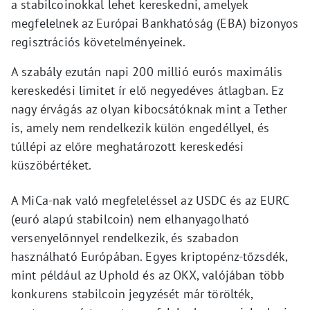
a stabilcoinokkal lehet kereskedni, amelyek
megfelelnek az Európai Bankhatóság (EBA) bizonyos
regisztrációs követelményeinek.
A szabály ezután napi 200 millió eurós maximális
kereskedési limitet ír elő negyedéves átlagban. Ez
nagy érvágás az olyan kibocsátóknak mint a Tether
is, amely nem rendelkezik külön engedéllyel, és
túllépi az előre meghatározott kereskedési
küszöbértéket.
A MiCa-nak való megfeleléssel az USDC és az EURC
(euró alapú stabilcoin) nem elhanyagolható
versenyelőnnyel rendelkezik, és szabadon
használható Európában. Egyes kriptopénz-tőzsdék,
mint például az Uphold és az OKX, valójában több
konkurens stabilcoin jegyzését már törölték,