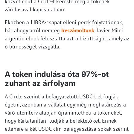
közvetlenül a Circle-t kereste meg a tokenek
zárolásával kapcsolatban.
Eközben a LIBRA-csapat elleni perek folytatódnak,
bár ahogy arról nemrég
beszámoltunk
, Javier Milei
argentin elnök feloszlatta azt a bizottságot, amely az
ő bűnösségét vizsgálta.
A token indulása óta 97%-ot
zuhant az árfolyam
A Circle szerint a befagyasztott USDC-t el fogják
égetni, azonban a vállalat egy még meghatározásra
váró ütemterv alapján újramintelheti a tokeneket,
hogy kártalanítani tudják a befektetőket. Ennek
ellenére a két USDC-cím befagyasztása sokak szerint