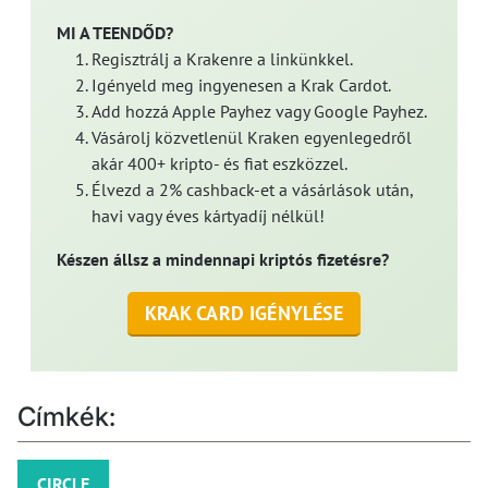
MI A TEENDŐD?
Regisztrálj a Krakenre a linkünkkel.
Igényeld meg ingyenesen a Krak Cardot.
Add hozzá Apple Payhez vagy Google Payhez.
Vásárolj közvetlenül Kraken egyenlegedről
akár 400+ kripto- és fiat eszközzel.
Élvezd a 2% cashback-et a vásárlások után,
havi vagy éves kártyadíj nélkül!
Készen állsz a mindennapi kriptós fizetésre?
KRAK CARD IGÉNYLÉSE
Címkék:
CIRCLE