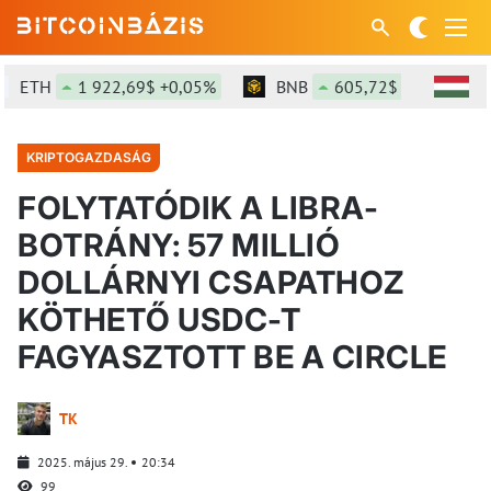
ETH
1 922,69$ +0,05%
BNB
605,72$ +2,06%
KRIPTOGAZDASÁG
FOLYTATÓDIK A LIBRA-
BOTRÁNY: 57 MILLIÓ
DOLLÁRNYI CSAPATHOZ
KÖTHETŐ USDC-T
FAGYASZTOTT BE A CIRCLE
TK
2025. május 29.
20:34
99