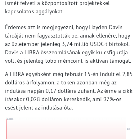
ismét felveti a központosított projektekkel
kapcsolatos aggályokat.
Érdemes azt is megjegyezni, hogy Hayden Davis
tárcáját nem fagyasztották be, annak ellenére, hogy
az üzletember jelenleg 3,74 millió USDC-t birtokol.
Davis a LIBRA összeomlásának egyik kulcsfigurája
volt, és jelenleg több mémcoint is aktívan támogat.
A LIBRA egyébként még február 15-én indult el 2,85
dolláros árfolyamon, a token azonban még az
indulása napján 0,17 dollárra zuhant. Az érme a cikk
írásakor 0,028 dolláron kereskedik, ami 97%-os
esést jelent az indulása óta.