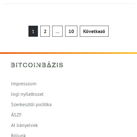
Bejegyzések
1
2
…
10
Következő
lapozása
Impresszum
Jogi nyilatkozat
Szerkesztői politika
ÁSZF
AI irányelvek
Rólunk