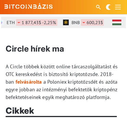
ETH
1 877,43$ -2,25%
BNB
600,23$ -1,29%
Circle hírek ma
A Circle többek között online tárcaszolgáltatást és
OTC kereskedést is biztosító kriptotőzsde. 2018-
ban
felvásárolta
a Poloniex kriptotőzsdét és azóta
egyre jobban az intézményi befektetők kriptopénz
befektetéseinek egyik meghatározó platformja.
Cikkek