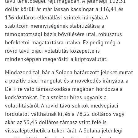
távú lehetőséget rejt magában. A jelenlegi 102,31
dollár körüli ár már lassan kacsingat a 116,41 és
136 dolláros ellenállási szintek irányába. A
stabilcoin mennyiségének stabilizálása a
támogatottsági bázis bővülésére utal, robusztus
befektetői magatartásra utalva. Ez pedig még a
rövid távú piaci volatilitás közepette is
mindenképpen megerősíti a kriptovalutát.
Mindazonáltal, bár a Solana határozott jeleket mutat
a pozitív piaci hangulat és a növekedés irányába, a
DeFi-re való támaszkodása magában hordozza a
kockázatokat. Ez a szektor híres ugyanis a
volatilitásáról. A rövid távú sokkok medvepiaci
fordulatot válthatnak ki, és a 78,22 dolláros vagy
akár az 59,45 dolláros támasz szint felé is
visszaléptethetik a token árát. A Solana jelenlegi