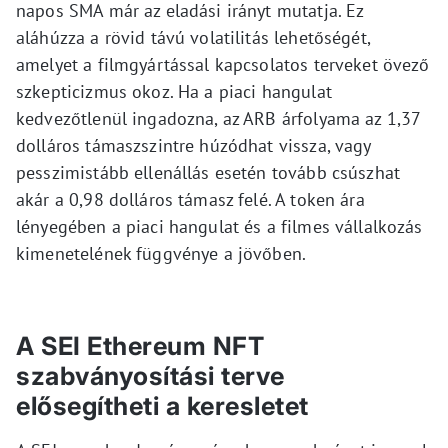
napos SMA már az eladási irányt mutatja. Ez
aláhúzza a rövid távú volatilitás lehetőségét,
amelyet a filmgyártással kapcsolatos terveket övező
szkepticizmus okoz. Ha a piaci hangulat
kedvezőtlenül ingadozna, az ARB árfolyama az 1,37
dolláros támaszszintre húzódhat vissza, vagy
pesszimistább ellenállás esetén tovább csúszhat
akár a 0,98 dolláros támasz felé. A token ára
lényegében a piaci hangulat és a filmes vállalkozás
kimenetelének függvénye a jövőben.
A SEI Ethereum NFT
szabványosítási terve
elősegítheti a keresletet