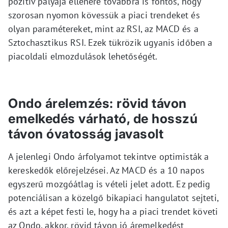
pozitív pályája ellenére továbbra is fontos, hogy
szorosan nyomon kövessük a piaci trendeket és
olyan paramétereket, mint az RSI, az MACD és a
Sztochasztikus RSI. Ezek tükrözik ugyanis időben a
piacoldali elmozdulások lehetőségét.
Ondo árelemzés: rövid távon
emelkedés várható, de hosszú
távon óvatosság javasolt
A jelenlegi Ondo árfolyamot tekintve optimisták a
kereskedők előrejelzései. Az MACD és a 10 napos
egyszerű mozgóátlag is vételi jelet adott. Ez pedig
potenciálisan a közelgő bikapiaci hangulatot sejteti,
és azt a képet festi le, hogy ha a piaci trendet követi
az Ondo, akkor, rövid távon jó áremelkedést