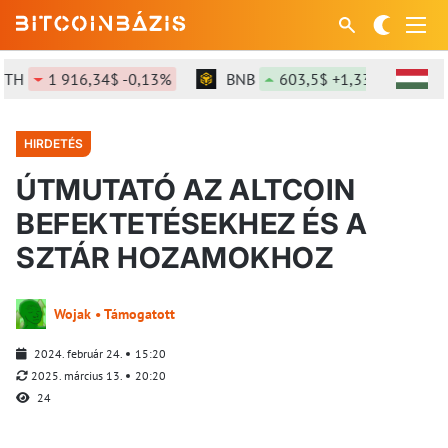
H
1 916,34$ -0,13%
BNB
603,5$ +1,33%
SOL
HIRDETÉS
ÚTMUTATÓ AZ ALTCOIN
BEFEKTETÉSEKHEZ ÉS A
SZTÁR HOZAMOKHOZ
Wojak • Támogatott
2024. február 24.
15:20
2025. március 13.
20:20
24