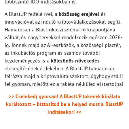
többszintű IDO-indításokban is.
A BlastUP felfelé ível, a
közösség erejével
és
innovációval az induló kriptovállalkozásokat segíti.
Hamarosan a Blast ökoszisztéma fő központjává
válhat, és nagy tervekkel rendelkezik egészen 2026-
ig. Jönnek majd az AI-eszközök, a közösségi piactér,
az inkubációs program és számos további
kezdeményezés is a
kölcsönös növekedés
elősegítésének érdekében. A BlastUP hamarosan
felrázza majd a kriptovaluta szektort, úgyhogy szállj
fel gyorsan, mielőtt ez a rakéta nélküled elstartolna!
>> Cselekedj gyorsan! A BlastUP tokenek kínálata
korlátozott – biztosítsd be a helyed most a BlastUP
indításakor! <<