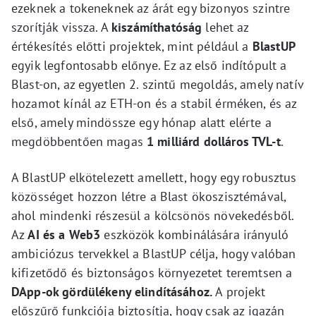
ezeknek a tokeneknek az árát egy bizonyos szintre
szorítják vissza. A
kiszámíthatóság
lehet az
értékesítés előtti projektek, mint például a
BlastUP
egyik legfontosabb előnye. Ez az első indítópult a
Blast-on, az egyetlen 2. szintű megoldás, amely natív
hozamot kínál az ETH-on és a stabil érméken, és az
első, amely mindössze egy hónap alatt elérte a
megdöbbentően magas
1 milliárd dolláros TVL-t
.
A BlastUP elkötelezett amellett, hogy egy robusztus
közösséget hozzon létre a Blast ökoszisztémával,
ahol mindenki részesül a kölcsönös növekedésből.
Az
AI és a Web3
eszközök kombinálására irányuló
ambiciózus tervekkel a BlastUP célja, hogy valóban
kifizetődő és biztonságos környezetet teremtsen a
DApp-ok gördülékeny elindításához.
A projekt
előszűrő funkciója biztosítja, hogy csak az igazán