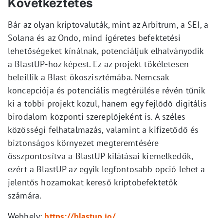
Következtetés
Bár az olyan kriptovaluták, mint az Arbitrum, a SEI, a
Solana és az Ondo, mind ígéretes befektetési
lehetőségeket kínálnak, potenciáljuk elhalványodik
a BlastUP-hoz képest. Ez az projekt tökéletesen
beleillik a Blast ökoszisztémába. Nemcsak
koncepciója és potenciális megtérülése révén tűnik
ki a többi projekt közül, hanem egy fejlődő digitális
birodalom központi szereplőjeként is. A széles
közösségi felhatalmazás, valamint a kifizetődő és
biztonságos környezet megteremtésére
összpontosítva a BlastUP kilátásai kiemelkedők,
ezért a BlastUP az egyik legfontosabb opció lehet a
jelentős hozamokat kereső kriptobefektetők
számára.
Webhely:
https://blastup.io/