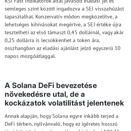
RSI Fast indikátorok által javasolt eladási jel és
semleges szint között ingadozva a SEI visszahúzást
tapasztalhat. Konzervatív módon megközelítve, a
lehetséges kihívásokat megértve, a SEI értéke újra
tesztelheti az első támaszt 0,45 dollárnál, vagy akár
0,25 dollárra is lecsökkenhet a token ára,
összhangban az eladási ajánlást jelző egyszerű 10
napos mozgóátlaggal.
A Solana DeFi bevezetése
növekedésre utal, de a
kockázatok volatilitást jelentenek
Annak alapján, hogy Solana egyre inkább terjed a
DeFi térben, nyilvánvaló, hogy ez ígéretes hosszú