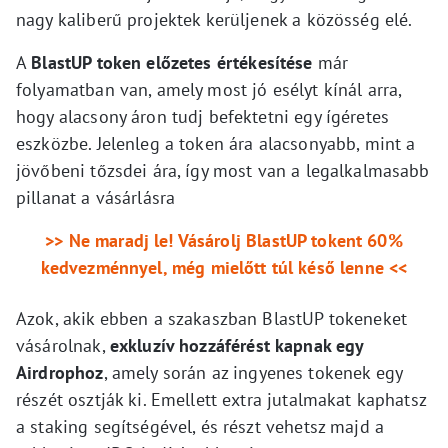
nagy kaliberű projektek kerüljenek a közösség elé.
A
BlastUP token előzetes értékesítése
már
folyamatban van, amely most jó esélyt kínál arra,
hogy alacsony áron tudj befektetni egy ígéretes
eszközbe. Jelenleg a token ára alacsonyabb, mint a
jövőbeni tőzsdei ára, így most van a legalkalmasabb
pillanat a vásárlásra
>> Ne maradj le! Vásárolj BlastUP tokent 60%
kedvezménnyel, még mielőtt túl késő lenne <<
Azok, akik ebben a szakaszban BlastUP tokeneket
vásárolnak,
exkluzív hozzáférést kapnak egy
Airdrophoz
, amely során az ingyenes tokenek egy
részét osztják ki. Emellett extra jutalmakat kaphatsz
a staking segítségével, és részt vehetsz majd a