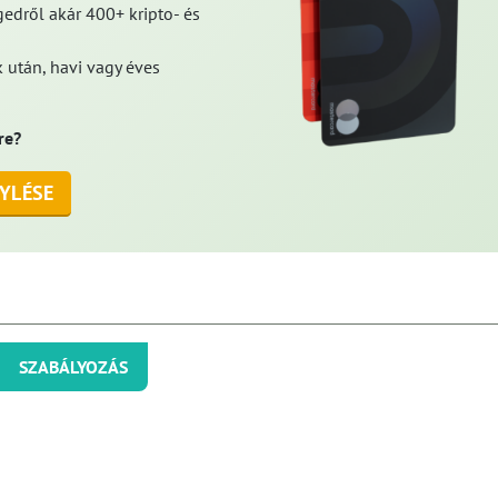
edről akár 400+ kripto- és
 után, havi vagy éves
re?
YLÉSE
SZABÁLYOZÁS