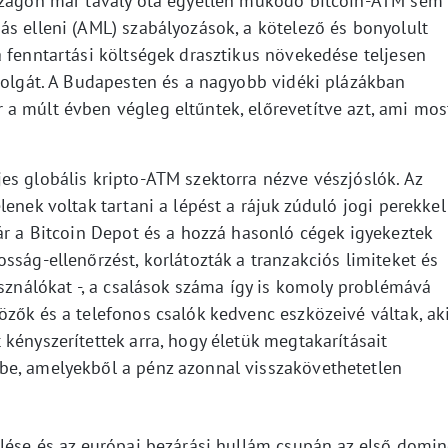
rszágon már tavaly óta egyetlen működő bitcoin-ATM sem
ás elleni (AML) szabályozások, a kötelező és bonyolult
 fenntartási költségek drasztikus növekedése teljesen
 dolgát. A Budapesten és a nagyobb vidéki plázákban
a múlt évben végleg eltűntek, előrevetítve azt, ami mos
es globális kripto-ATM szektorra nézve vészjóslók. Az
enek voltak tartani a lépést a rájuk zúduló jogi perekkel
ár a Bitcoin Depot és a hozzá hasonló cégek igyekeztek
sság-ellenőrzést, korlátozták a tranzakciós limiteket és
asználókat -, a csalások száma így is komoly problémává
zők és a telefonos csalók kedvenc eszközeivé váltak, ak
kényszerítettek arra, hogy életük megtakarításait
be, amelyekből a pénz azonnal visszakövethetetlen
őlése és az európai bezárási hullám csupán az első domi