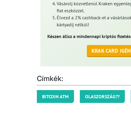
Vásárolj közvetlenül Kraken egyenleg
fiat eszközzel.
Élvezd a 2% cashback-et a vásárlások
kártyadíj nélkül!
Készen állsz a mindennapi kriptós fizetés
KRAK CARD IGÉN
Címkék:
BITCOIN ATM
OLASZORSZÁG??