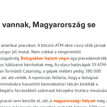
 vannak, Magyarország se
merikai piacokon. A bitcoin ATM-ekre rossz idők járnak
 szigor jól mutat. Nem sokkal a tengerentúli
énzügyőrség
Bolognában hajtott végre
egy precedensérté
gos hálózatot bénítottak meg. Az olasz hatóságok 39 ATM
an Torinótól Cataniáig, a gépek mellett pedig 380 000
 zár alá vették. A nyomozás feltárta, hogy a bolognai
rminálokra hasonlító berendezései tálcán kínálták a
legális forrásokból származó készpénz tisztára mosására
 piacot sem kerülte el, sőt, a
magyarországi helyzet
még 