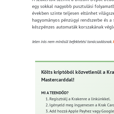
egy sokkal nagyobb pusztulási folyamatb
években szinte teljesen eltűnhet világsz
hagyományos pénzügyi rendszerbe és a sz
készpénzes automaták korszakának végl
Jelen írás nem minősül befektetési tanácsadásnak.
Költs kriptóból közvetlenül a Kr
Mastercarddal!
MI A TEENDŐD?
Regisztrálj a Krakenre a linkünkkel.
Igényeld meg ingyenesen a Krak Card
Add hozzá Apple Payhez vagy Google