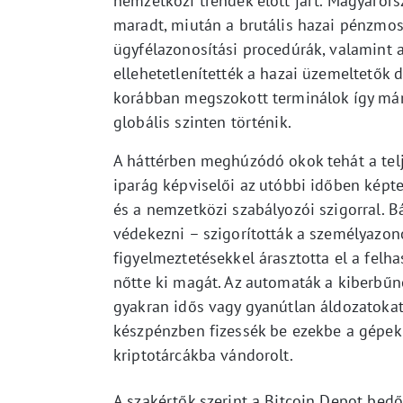
nemzetközi trendek előtt járt. Magyaro
maradt, miután a brutális hazai pénzmos
ügyfélazonosítási procedúrák, valamint a
ellehetetlenítették a hazai üzemeltetők
korábban megszokott terminálok így már 
globális szinten történik.
A háttérben meghúzódó okok tehát a telj
iparág képviselői az utóbbi időben képtel
és a nemzetközi szabályozói szigorral. B
védekezni – szigorították a személyazono
figyelmeztetésekkel árasztotta el a felh
nőtte ki magát. Az automaták a kiberbűnö
gyakran idős vagy gyanútlan áldozatokat 
készpénzben fizessék be ezekbe a gépek
kriptotárcákba vándorolt.
A szakértők szerint a Bitcoin Depot bed