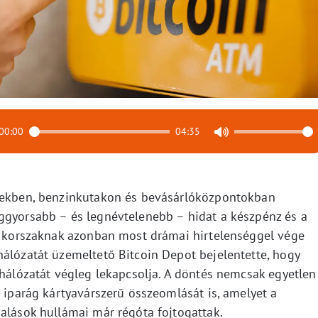
00:00
04:35
etekben, benzinkutakon és bevásárlóközpontokban
ggyorsabb – és legnévtelenebb – hidat a készpénz és a
 a korszaknak azonban most drámai hirtelenséggel vége
hálózatát üzemeltető Bitcoin Depot bejelentette, hogy
s hálózatát végleg lekapcsolja. A döntés nemcsak egyetlen
n iparág kártyavárszerű összeomlását is, amelyet a
alások hullámai már régóta fojtogattak.