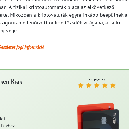
an. A fizikai kriptoautomaták piaca az elkövetkező
erte. Miközben a kriptovaluták egyre inkább beépülnek a
igorúan ellenőrzött online tőzsdék világába, a sarki
eg vége.
Részletes jogi információ
ÉRTÉKELÉS
aken Krak
ot.
 Payhez.