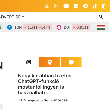
ADVERTISE
TON
1,33$ -4,47%
DOT
0,813$ -3,14%
D
N
Négy korábban fizetős
ChatGPT-funkció
mostantól ingyen is
használható...
2026. augusztus 06.
anorbee