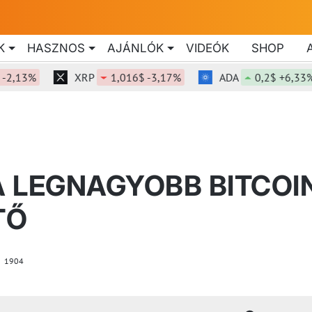
K
HASZNOS
AJÁNLÓK
VIDEÓK
SHOP
3%
XRP
1,016$ -3,17%
ADA
0,2$ +6,33%
 LEGNAGYOBB BITCOI
TŐ
1904