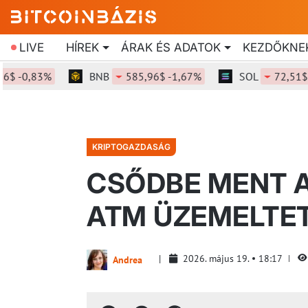
LIVE
HÍREK
ÁRAK ÉS ADATOK
KEZDŐKNE
0,83%
BNB
585,96$ -1,67%
SOL
72,51$ -2,1
KRIPTOGAZDASÁG
CSŐDBE MENT A
ATM ÜZEMELTE
2026. május 19.
18:17
Andrea