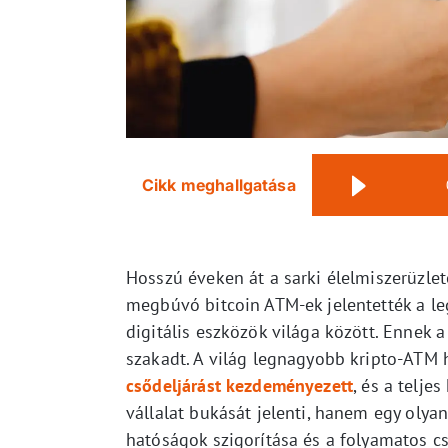
Cikk meghallgatása
Hosszú éveken át a sarki élelmiszerüzl
megbúvó bitcoin ATM-ek jelentették a le
digitális eszközök világa között. Ennek
szakadt. A világ legnagyobb kripto-ATM 
csődeljárást kezdeményezett
, és a telje
vállalat bukását jelenti, hanem egy olya
hatóságok szigorítása és a folyamatos cs