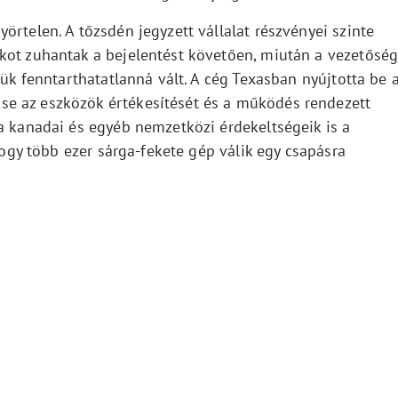
örtelen. A tőzsdén jegyzett vállalat részvényei szinte
kot zuhantak a bejelentést követően, miután a vezetősé
jük fenntarthatatlanná vált. A cég Texasban nyújtotta be 
e az eszközök értékesítését és a működés rendezett
a kanadai és egyéb nemzetközi érdekeltségeik is a
 hogy több ezer sárga-fekete gép válik egy csapásra