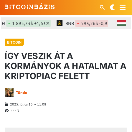
H
1 895,73$ +1,63%
BNB
593,26$ -0,92%
SO
BITCOIN
ÍGY VESZIK ÁT A
KORMÁNYOK A HATALMAT A
KRIPTOPIAC FELETT
Tünde
2025. július 13.
11:08
1113