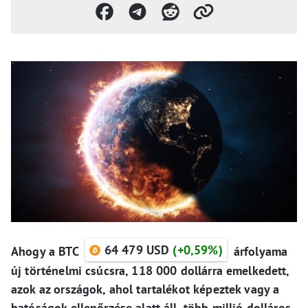
64 479 USD
(+0,59%)
Ahogy a BTC
árfolyama
új történelmi csúcsra, 118 000 dollárra emelkedett,
azok az országok, ahol tartalékot képeztek vagy a
hatóságok ellenőrzése alatt áll, több millió dolláros,