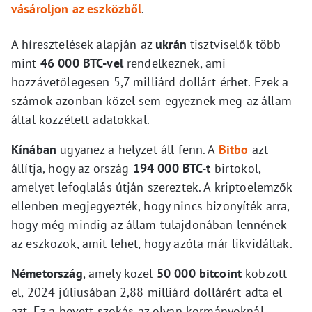
vásároljon az eszközből
.
A híresztelések alapján az
ukrán
tisztviselők több
mint
46 000 BTC-vel
rendelkeznek, ami
hozzávetőlegesen 5,7 milliárd dollárt érhet. Ezek a
számok azonban közel sem egyeznek meg az állam
által közzétett adatokkal.
Kínában
ugyanez a helyzet áll fenn. A
Bitbo
azt
állítja, hogy az ország
194 000 BTC-t
birtokol,
amelyet lefoglalás útján szereztek. A kriptoelemzők
ellenben megjegyezték, hogy nincs bizonyíték arra,
hogy még mindig az állam tulajdonában lennének
az eszközök, amit lehet, hogy azóta már likvidáltak.
Németország
, amely közel
50 000 bitcoint
kobzott
el, 2024 júliusában 2,88 milliárd dollárért adta el
azt. Ez a bevett szokás az olyan kormányoknál,