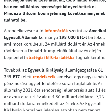
ha nem milliárdos nyereséget könyvelhettek el.
Mindez a Bitcoin boom jelenség következményének
tudható be.
A rendelkezésre álló
információk
szerint az
Amerikai
Egyesült Államok
kormánya
198 000 BTC-t
birtokol,
ami most körülbelül 24 milliárd dollárt ér. Az érmék
rövidesen a Donald Trump elnök által az év elején
bejelentett
stratégiai BTC-tartalékba
fognak kerülni.
Továbbá, az
Egyesült Királyság
államigazgatása
61
245 BTC
felett
rendelkezik
, amelyet egy nagyszabású
pénzmosási ügylet lefülelése során foglaltak le. Az
állomány 2021 óta rendőrségi ellenőrzés alatt áll és
az azóta eltelt 4 év alatt 4,86 milliárd dollárral 7,26
milliárd dollárra emelkedett az értéke. Az Egyesült
Királyság kormánya jelenleg azonban nem tervez