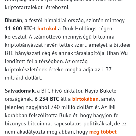
kriptotartalékot létrehozni.
Bhután
, a festői himalájai ország, szintén mintegy
11 600 BTC-t
birtokol
a Druk Holdings cégen
keresztül. A számottevő mennyiségű bitcoinra
kriptobányászat révén tettek szert, amelyet a Bitdeer
BTC bányászati cég és annak társalapítója, Jihan Wu
lendített fel a térségben. Az ország
kriptokészletének értéke meghaladja az 1,37
milliárd dollárt.
Salvadornak
, a BTC hívő diktátor, Nayib Bukele
országának,
6 234 BTC
áll a
birtokában
, amely
jelenleg nagyjából 740 millió dollárt ér. Az IMF
korábban felszólította Bukelét, hogy hagyjon fel
bizonyos bitcoinnal kapcsolatos politikákkal, de ez
nem akadályozta meg abban, hogy
még többet