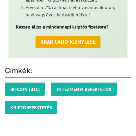
akár 400+ kripto- és fiat eszközzel.
Élvezd a 2% cashback-et a vásárlások után,
havi vagy éves kártyadíj nélkül!
Készen állsz a mindennapi kriptós fizetésre?
KRAK CARD IGÉNYLÉSE
Címkék:
BITCOIN (BTC)
INTÉZMÉNYI BEFEKTETŐK
KRIPTOBEFEKTETÉS