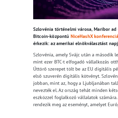
Szlovénia történelmi városa, Maribor ad
Bitcoin-központú
NiceHashX konferenciá
érkezik: az amerikai elnökválasztást napj
Szlovénia, amely Svájc után a második l
mint ezer BTC-t elfogadó vállalkozás ott
Úttörő szerepet tölt be az EU digitális p
első szuverén digitális kötvényt. Szlové
jobban, mint az, hogy a Ljubljanában ta
nevezték el. Az ország tehát minden kétsé
eszközzel foglalkozó vállalatok számára
rendezik meg az eseményt, amelyet Euró