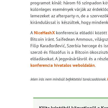
programot kínál: három fő színpadon köv
különleges események várják az érdekl
lemezeket az afterparty-n, de a szervező
kirándulással is készültek, hogy mindenk
A
NiceHashX
konferencia előadói között 
Bitcoin iránt. Saifedean Ammous, világs
Filip Karađorđević, Szerbia hercege és 
szerző és filozófus is a Bitcoin ökoszisz
előadásokat. A jegyvásárlásról és a rész
konferencia hivatalos weboldalán.
Jelen írás nem minősül befektetési tanácsadásnak.