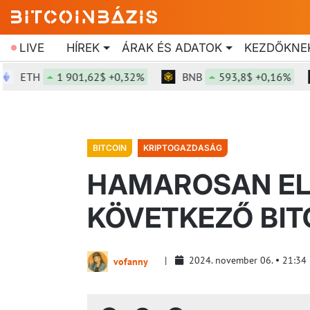
LIVE
HÍREK
ÁRAK ÉS ADATOK
KEZDŐKNE
ETH
1 901,62$ +0,32%
BNB
593,8$ +0,16%
BITCOIN
KRIPTOGAZDASÁG
HAMAROSAN EL
KÖVETKEZŐ BIT
2024. november 06.
21:34
vofanny