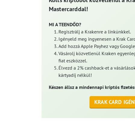
Költs kriptóból közvetlenül a Kr
Mastercarddal!
MI A TEENDŐD?
Regisztrálj a Krakenre a linkünkkel.
Igényeld meg ingyenesen a Krak Card
Add hozzá Apple Payhez vagy Google
Vásárolj közvetlenül Kraken egyenleg
fiat eszközzel.
Élvezd a 2% cashback-et a vásárlások
kártyadíj nélkül!
Készen állsz a mindennapi kriptós fizetés
KRAK CARD IGÉN