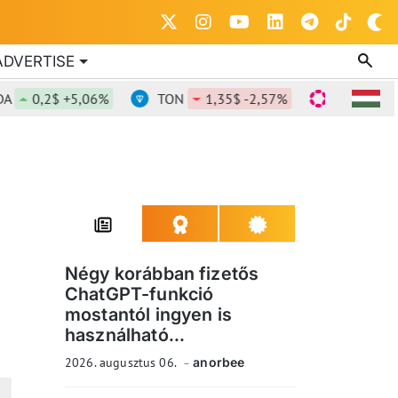
ADVERTISE
0,2$ +5,06%
TON
1,35$ -2,57%
DOT
0,821
Négy korábban fizetős
ChatGPT-funkció
mostantól ingyen is
használható...
2026. augusztus 06.
anorbee