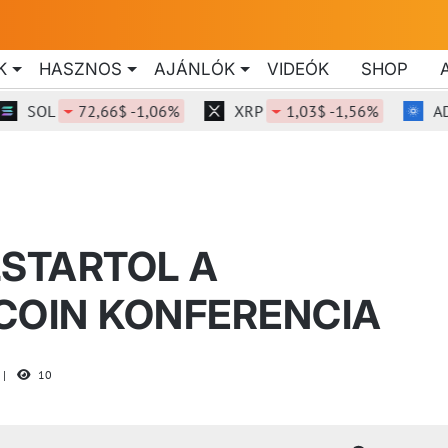
K
HASZNOS
AJÁNLÓK
VIDEÓK
SHOP
SOL
72,66$ -1,06%
XRP
1,03$ -1,56%
ADA
STARTOL A
COIN KONFERENCIA
10