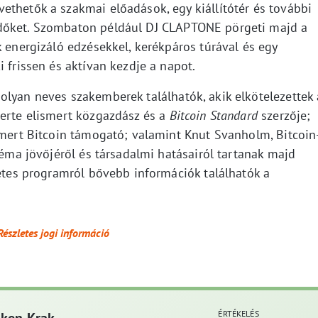
ethetők a szakmai előadások, egy kiállítótér és további
ődőket. Szombaton például DJ CLAPTONE pörgeti majd a
k energizáló edzésekkel, kerékpáros túrával és egy
i frissen és aktívan kezdje a napot.
olyan neves szakemberek találhatók, akik elkötelezettek 
zerte elismert közgazdász és a
Bitcoin Standard
szerzője;
ismert Bitcoin támogató; valamint Knut Svanholm, Bitcoin
téma jövőjéről és társadalmi hatásairól tartanak majd
letes programról bővebb információk találhatók a
Részletes jogi információ
ÉRTÉKELÉS