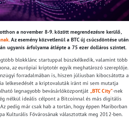
 otthon a november 8-9. között megrendezésre kerülő,
nak.
Az esemény közvetlenül a BTC új csúcsdöntése után
án ugyanis árfolyama átlépte a 75 ezer dolláros szintet.
egtöbb blokklánc startuppal büszkélkedik, valamint több
hona, az európiai kriptotér egyik meghatározó szereplője.
énzügyi forradalmában is, hiszen júliusban kibocsátotta a
nia lelkesedését a kriptovaluták iránt mi sem mutatja
lálható legnagyobb bevásárlóközpontját
„BTC City”
-nek
g nélkül ideális célpont a Bitcoinnal és más digitális
. Az pedig már csak hab a tortán, hogy éppen Mariborban
pa Kulturális Fővárosának választottak meg 2012-ben.