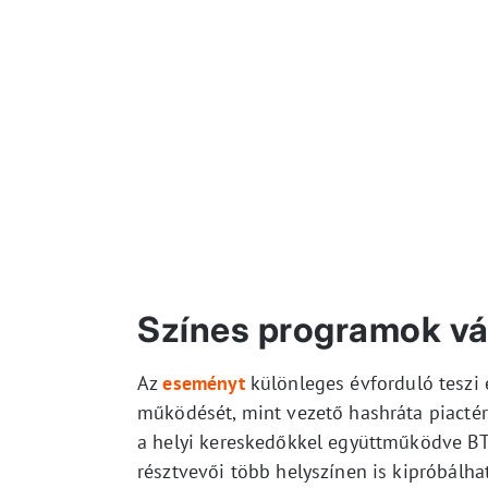
Színes programok vá
Az
eseményt
különleges évforduló teszi 
működését, mint vezető hashráta piactér.
a helyi kereskedőkkel együttműködve BTC 
résztvevői több helyszínen is kipróbálhat