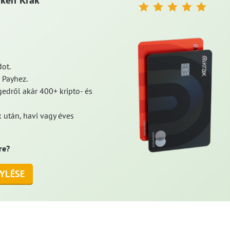
aken Krak
ot.
 Payhez.
edről akár 400+ kripto- és
 után, havi vagy éves
re?
YLÉSE