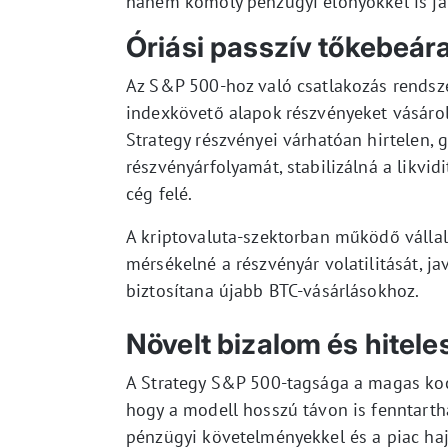
hanem komoly pénzügyi előnyökkel is jár,
Óriási passzív tőkebeár
Az S&P 500-hoz való csatlakozás rendsze
indexkövető alapok részvényeket vásárol
Strategy részvényei várhatóan hirtelen, 
részvényárfolyamát, stabilizálná a likvi
cég felé.
A kriptovaluta-szektorban működő válla
mérsékelné a részvényár volatilitását, jav
biztosítana újabb BTC-vásárlásokhoz.
Növelt bizalom és hitel
A Strategy S&P 500-tagsága a magas kocká
hogy a modell hosszú távon is fenntarth
pénzügyi követelményekkel és a piac hajl