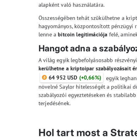
alapként való használatára.
Összességében tehát szűkülhetne a kripto
hagyományos, központosított pénzügyi r
lenne a
bitcoin legitimációja
felé, aminek
Hangot adna a szabályo
A világ egyik legbefolyásosabb részvény
kerülhetne a kriptoipar szabályozásait é
64 952 USD
(+0,66%)
egyik leghan
növelné Saylor hitelességét a politikai
szabályozói egyeztetéseken és stabilabb
terjedésének.
Hol tart most a Stra