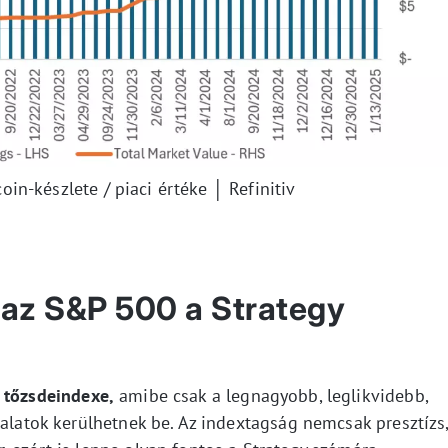
oin-készlete / piaci értéke │ Refinitiv
 az S&P 500 a Strategy
 tőzsdeindexe,
amibe csak a legnagyobb, leglikvidebb,
lalatok kerülhetnek be. Az indextagság nemcsak presztízs