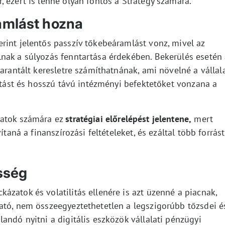
 ezért is lenne olyan fontos a Strategy számára.
amlást hozna
rint jelentős passzív tőkebeáramlást vonz, mivel az
nak a súlyozás fenntartása érdekében. Bekerülés esetén
garantált keresletre számíthatnának, ami növelné a vállal
ditást és hosszú távú intézményi befektetőket vonzana a
latok számára ez
stratégiai előrelépést jelentene,
mert
ítaná a finanszírozási feltételeket, és ezáltal több forrást
esség
zatok és volatilitás ellenére is azt üzenné a piacnak,
ató, nem összeegyeztethetetlen a legszigorúbb tőzsdei é
andó nyitni a digitális eszközök vállalati pénzügyi