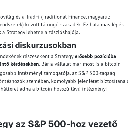
világ és a TradFi (Traditional Finance, magyarul:
endszerek) között tátongó szakadék. Ez hatalmas lépés
 a Strategy lehetne a zászlóshajója.
zási diskurzusokban
indexének részeseként a Strategy
erősebb pozícióba
rintő kérdésekben.
Bár a vállalat már most is a bitcoin
gosabb intézményi támogatója, az S&P 500-tagság
 döntéshozók szemében, komolyabb jelenlétet biztosítana 
 hátteret adna a bitcoin hosszú távú intézményi
tegy az S&P 500-hoz vezető