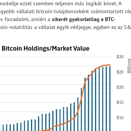
 modellje ezzel szemben teljesen más logikát követ. A
gyobb vállalati bitcoin-tulajdonosként számontartott cé
és forradalmi, amiért a
sikerét gyakorlatilag a BTC-
oin-volatilitás a vállalat egyik védjegye, egyben ez az S