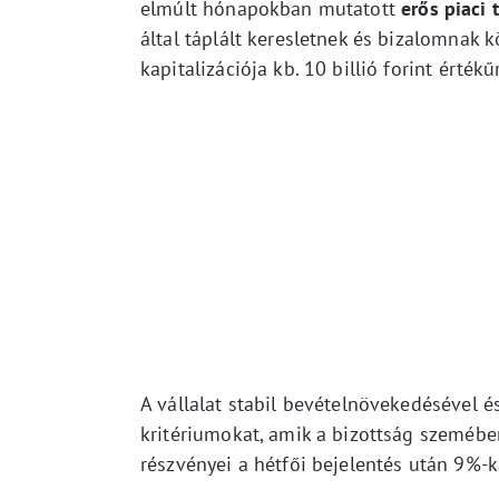
elmúlt hónapokban mutatott
erős piaci
által táplált keresletnek és bizalomnak 
kapitalizációja kb. 10 billió forint érték
A vállalat stabil bevételnövekedésével és
kritériumokat, amik a bizottság szemében
részvényei a hétfői bejelentés után 9%-