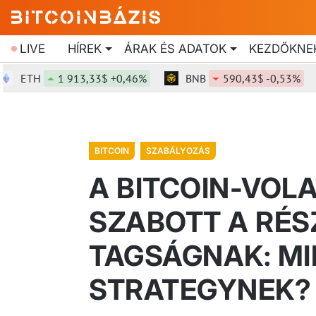
LIVE
HÍREK
ÁRAK ÉS ADATOK
KEZDŐKNE
ETH
1 913,33$ +0,46%
BNB
590,43$ -0,53%
BITCOIN
SZABÁLYOZÁS
A BITCOIN-VOLA
SZABOTT A RÉS
TAGSÁGNAK: MI
STRATEGYNEK?