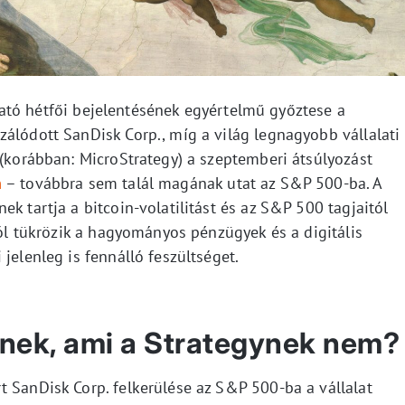
ató hétfői bejelentésének egyértelmű győztese a
álódott SanDisk Corp., míg a világ legnagyobb vállalati
 (korábban: MicroStrategy) a szeptemberi átsúlyozást
n
– továbbra sem talál magának utat az S&P 500-ba. A
k tartja a bitcoin-volatilitást és az S&P 500 tagjaitól
 jól tükrözik a hagyományos pénzügyek és a digitális
jelenleg is fennálló feszültséget.
knek, ami a Strategynek nem?
t SanDisk Corp. felkerülése az S&P 500-ba a vállalat