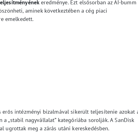
 teljesítményének
eredménye. Ezt elsősorban az AI-bumm
köszönheti, aminek következtében a cég piaci
űre emelkedett.
 erős intézményi bizalmával sikerült teljesítenie azokat 
 a „stabil nagyvállalat” kategóriába sorolják. A SanDisk
kal ugrottak meg a zárás utáni kereskedésben.