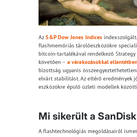
Az
S&P Dow Jones Indices
indexszolgált
flashmemóriás tárolóeszközökre specializ
bitcoin-tartalékával rendelkező Strategy
követően –
a várakozásokkal ellentétbe
bizottság ugyanis összeegyeztethetetlenne
elvárt stabilitást. Az eltérő eredmények
eszközökre épülő üzleti modellek közötti 
Mi sikerült a SanDis
A flashtechnológiás megoldásairól ismer