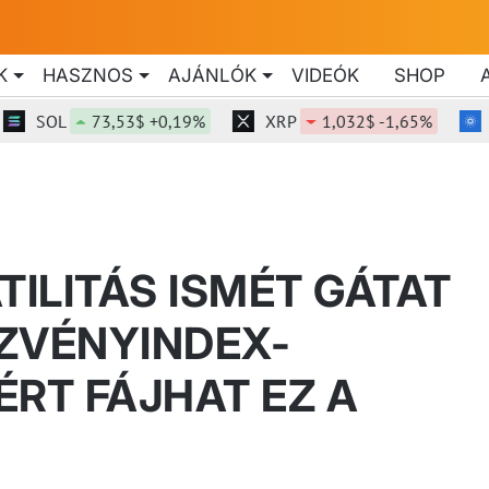
K
HASZNOS
AJÁNLÓK
VIDEÓK
SHOP
SOL
73,53$ +0,19%
XRP
1,032$ -1,65%
ADA
TILITÁS ISMÉT GÁTAT
ZVÉNYINDEX-
ÉRT FÁJHAT EZ A