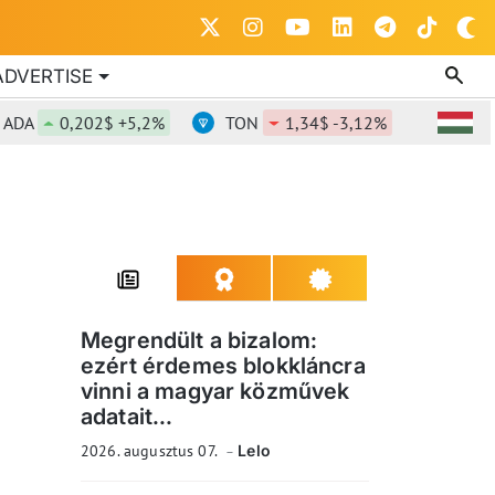
ADVERTISE
0,202$ +5,2%
TON
1,34$ -3,12%
DOT
0,8
Megrendült a bizalom:
ezért érdemes blokkláncra
vinni a magyar közművek
adatait...
2026. augusztus 07.
Lelo