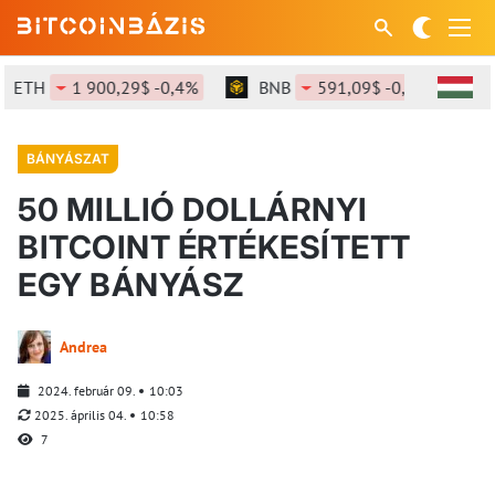
ETH
1 900,29$ -0,4%
BNB
591,09$ -0,39%
S
BÁNYÁSZAT
50 MILLIÓ DOLLÁRNYI
BITCOINT ÉRTÉKESÍTETT
EGY BÁNYÁSZ
Andrea
2024. február 09.
10:03
2025. április 04.
10:58
7