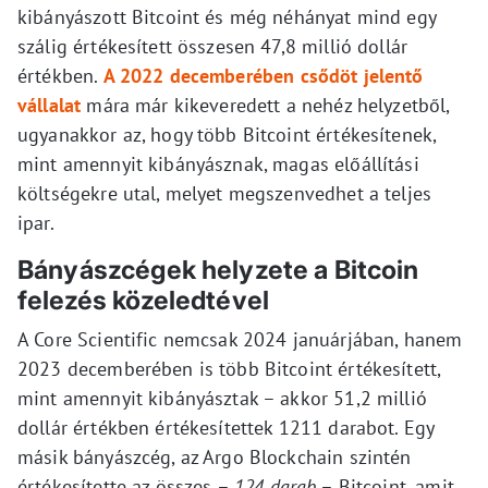
kibányászott Bitcoint és még néhányat mind egy
szálig értékesített összesen 47,8 millió dollár
értékben.
A 2022 decemberében csődöt jelentő
vállalat
mára már kikeveredett a nehéz helyzetből,
ugyanakkor az, hogy több Bitcoint értékesítenek,
mint amennyit kibányásznak, magas előállítási
költségekre utal, melyet megszenvedhet a teljes
ipar.
Bányászcégek helyzete a Bitcoin
felezés közeledtével
A Core Scientific nemcsak 2024 januárjában, hanem
2023 decemberében is több Bitcoint értékesített,
mint amennyit kibányásztak – akkor 51,2 millió
dollár értékben értékesítettek 1211 darabot. Egy
másik bányászcég, az Argo Blockchain szintén
értékesítette az összes –
124 darab
– Bitcoint, amit