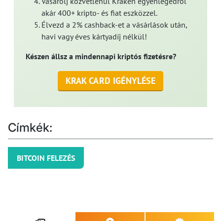
Vásárolj közvetlenül Kraken egyenlegedről
akár 400+ kripto- és fiat eszközzel.
Élvezd a 2% cashback-et a vásárlások után,
havi vagy éves kártyadíj nélkül!
Készen állsz a mindennapi kriptós fizetésre?
KRAK CARD IGÉNYLÉSE
Címkék:
BITCOIN FELEZÉS