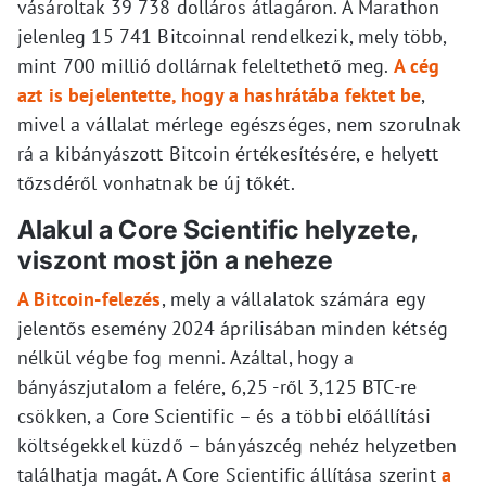
vásároltak 39 738 dolláros átlagáron. A Marathon
jelenleg 15 741 Bitcoinnal rendelkezik, mely több,
mint 700 millió dollárnak feleltethető meg.
A cég
azt is bejelentette, hogy a hashrátába fektet be
,
mivel a vállalat mérlege egészséges, nem szorulnak
rá a kibányászott Bitcoin értékesítésére, e helyett
tőzsdéről vonhatnak be új tőkét.
Alakul a Core Scientific helyzete,
viszont most jön a neheze
A Bitcoin-felezés
, mely a vállalatok számára egy
jelentős esemény 2024 áprilisában minden kétség
nélkül végbe fog menni. Azáltal, hogy a
bányászjutalom a felére, 6,25 -ről 3,125 BTC-re
csökken, a Core Scientific – és a többi előállítási
költségekkel küzdő – bányászcég nehéz helyzetben
találhatja magát. A Core Scientific állítása szerint
a