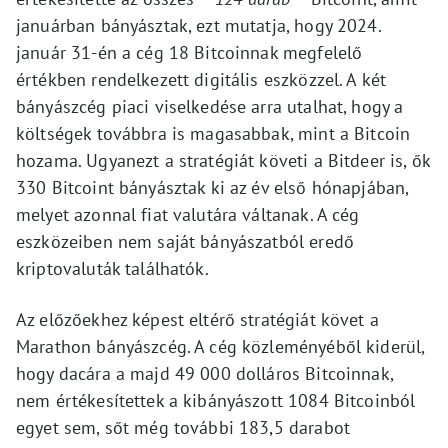
januárban bányásztak, ezt mutatja, hogy 2024.
január 31-én a cég 18 Bitcoinnak megfelelő
értékben rendelkezett digitális eszközzel. A két
bányászcég piaci viselkedése arra utalhat, hogy a
költségek továbbra is magasabbak, mint a Bitcoin
hozama. Ugyanezt a stratégiát követi a Bitdeer is, ők
330 Bitcoint bányásztak ki az év első hónapjában,
melyet azonnal fiat valutára váltanak. A cég
eszközeiben nem saját bányászatból eredő
kriptovaluták találhatók.
Az előzőekhez képest eltérő stratégiát követ a
Marathon bányászcég. A cég közleményéből kiderül,
hogy dacára a majd 49 000 dolláros Bitcoinnak,
nem értékesítettek a kibányászott 1084 Bitcoinból
egyet sem, sőt még további 183,5 darabot