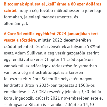
Bitcoinnak áprilisra el „kell” érnie a 80 ezer dolláros
szintet
, hogy a cég tovább működhessen a jelenlegi
formában, jelenlegi menedzsmenttel és
állománnyal.
A Core Scientific egyébként 2024 januárjában tért
vissza a tőzsdére
, miután 2022 decemberében
csődöt jelentett, és részvényének árfolyama 98%-ot
esett. Adam Sullivan, a cég vezérigazgatója szerint
egy rendkívül sikeres Chapter 11 csődeljáráson
vannak túl, az adósságok törlesztése folyamatban
van, és a cég infrastruktúráját is sikeresen
fejlesztették. A Core Scientific helyzetén nagyot
lendített a Bitcoin 2023-ban tapasztalt 150%-os
emelkedése is. A CORZ részvény jelenleg 3,50 dollár
körül ingadozik, csúcsát 2021 novemberében érte el
– ahogyan a Bitcoin is – amikor átlépte a 14,30