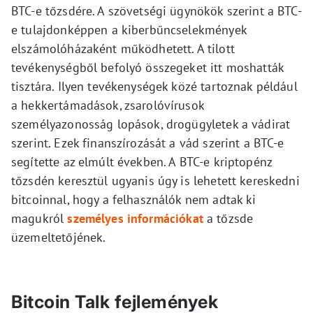
BTC-e tőzsdére. A szövetségi ügynökök szerint a BTC-
e tulajdonképpen a kiberbűncselekmények
elszámolóházaként működhetett. A tilott
tevékenységből befolyó összegeket itt moshatták
tisztára. Ilyen tevékenységek közé tartoznak például
a hekkertámadások, zsarolóvírusok
személyazonosság lopások, drogügyletek a vádirat
szerint. Ezek finanszírozását a vád szerint a BTC-e
segítette az elmúlt években. A BTC-e kriptopénz
tőzsdén keresztül ugyanis úgy is lehetett kereskedni
bitcoinnal, hogy a felhasználók nem adtak ki
magukról
személyes információkat
a tőzsde
üzemeltetőjének.
Bitcoin Talk fejlemények