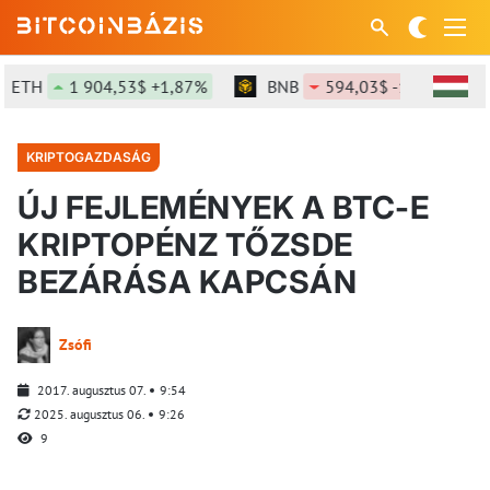
TH
1 904,53$ +1,87%
BNB
594,03$ -1,31%
S
KRIPTOGAZDASÁG
ÚJ FEJLEMÉNYEK A BTC-E
KRIPTOPÉNZ TŐZSDE
BEZÁRÁSA KAPCSÁN
Zsófi
2017. augusztus 07.
9:54
2025. augusztus 06.
9:26
9