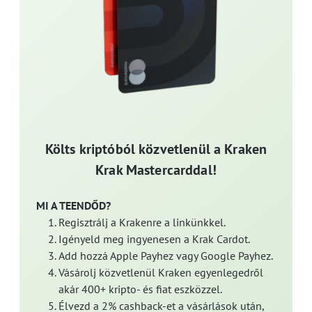
Költs kriptóból közvetlenül a Kraken
Krak Mastercarddal!
MI A TEENDŐD?
Regisztrálj a Krakenre a linkünkkel.
Igényeld meg ingyenesen a Krak Cardot.
Add hozzá Apple Payhez vagy Google Payhez.
Vásárolj közvetlenül Kraken egyenlegedről
akár 400+ kripto- és fiat eszközzel.
Élvezd a 2% cashback-et a vásárlások után,