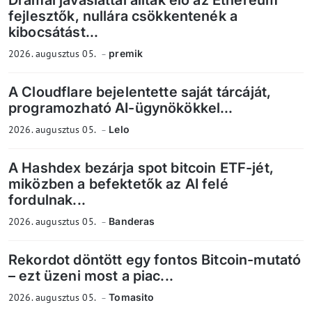
Drámai javaslattal álltak elő az Ethereum
fejlesztők, nullára csökkentenék a
kibocsátást...
2026. augusztus 05.
premik
A Cloudflare bejelentette saját tárcáját,
programozható AI-ügynökökkel...
2026. augusztus 05.
Lelo
A Hashdex bezárja spot bitcoin ETF-jét,
miközben a befektetők az AI felé
fordulnak...
2026. augusztus 05.
Banderas
Rekordot döntött egy fontos Bitcoin-mutató
– ezt üzeni most a piac...
2026. augusztus 05.
Tomasito