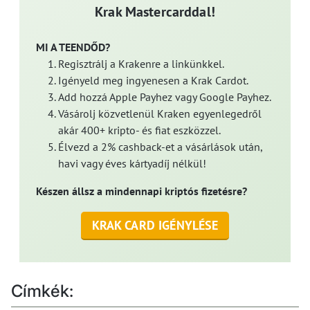
Krak Mastercarddal!
MI A TEENDŐD?
Regisztrálj a Krakenre a linkünkkel.
Igényeld meg ingyenesen a Krak Cardot.
Add hozzá Apple Payhez vagy Google Payhez.
Vásárolj közvetlenül Kraken egyenlegedről
akár 400+ kripto- és fiat eszközzel.
Élvezd a 2% cashback-et a vásárlások után,
havi vagy éves kártyadíj nélkül!
Készen állsz a mindennapi kriptós fizetésre?
KRAK CARD IGÉNYLÉSE
Címkék: