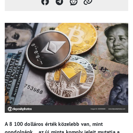
A 8 100 dolláros érték közelebb van, mint
gondolnánk… az új minta komoly jeleit mutatja a