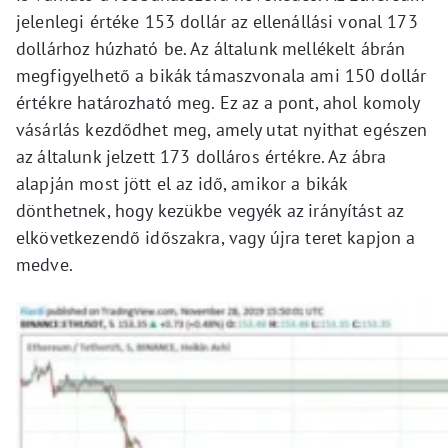
jelenlegi értéke 153 dollár az ellenállási vonal 173
dollárhoz húzható be. Az általunk mellékelt ábrán
megfigyelhető a bikák támaszvonala ami 150 dollár
értékre határozható meg. Ez az a pont, ahol komoly
vásárlás kezdődhet meg, amely utat nyithat egészen
az általunk jelzett 173 dolláros értékre. Az ábra
alapján most jött el az idő, amikor a bikák
dönthetnek, hogy kezükbe vegyék az irányítást az
elkövetkezendő időszakra, vagy újra teret kapjon a
medve.