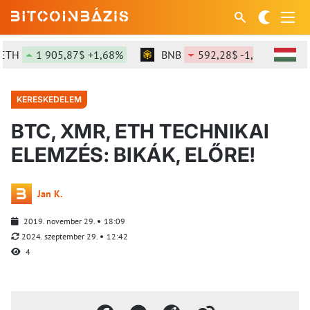
1 905,87$ +1,68%
BNB
592,28$ -1,26%
SOL
KERESKEDELEM
BTC, XMR, ETH TECHNIKAI
ELEMZÉS: BIKÁK, ELŐRE!
Jan K.
2019. november 29.
18:09
2024. szeptember 29.
12:42
4