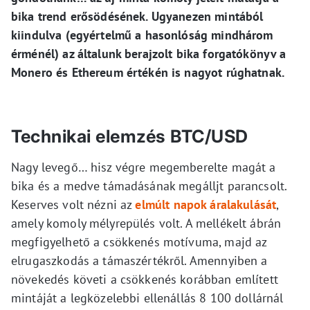
bika trend erősödésének. Ugyanezen mintából
kiindulva (egyértelmű a hasonlóság mindhárom
érménél) az általunk berajzolt bika forgatókönyv a
Monero és Ethereum értékén is nagyot rúghatnak.
Technikai elemzés BTC/USD
Nagy levegő… hisz végre megemberelte magát a
bika és a medve támadásának megálljt parancsolt.
Keserves volt nézni az
elmúlt napok áralakulását
,
amely komoly mélyrepülés volt. A mellékelt ábrán
megfigyelhető a csökkenés motívuma, majd az
elrugaszkodás a támaszértékről. Amennyiben a
növekedés követi a csökkenés korábban említett
mintáját a legközelebbi ellenállás 8 100 dollárnál