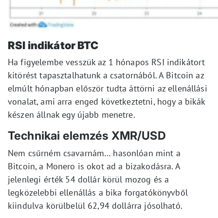
RSI indikátor BTC
Ha figyelembe vesszük az 1 hónapos RSI indikátort
kitörést tapasztalhatunk a csatornából. A Bitcoin az
elmúlt hónapban először tudta áttörni az ellenállási
vonalat, ami arra enged következtetni, hogy a bikák
készen állnak egy újabb menetre.
Technikai elemzés XMR/USD
Nem csűrném csavarnám… hasonlóan mint a
Bitcoin, a Monero is okot ad a bizakodásra. A
jelenlegi érték 54 dollár körül mozog és a
legközelebbi ellenállás a bika forgatókönyvből
kiindulva körülbelül 62,94 dollárra jósolható.