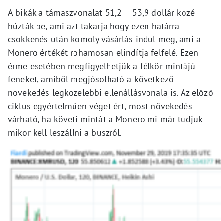
A bikák a támaszvonalat 51,2 – 53,9 dollár közé
húzták be, ami azt takarja hogy ezen határra
csökkenés után komoly vásárlás indul meg, ami a
Monero értékét rohamosan elindítja felfelé. Ezen
érme esetében megfigyelhetjük a félkör mintájú
feneket, amiből megjósolható a következő
növekedés legközelebbi ellenállásvonala is. Az előző
ciklus egyértelműen véget ért, most növekedés
várható, ha követi mintát a Monero mi már tudjuk
mikor kell leszállni a buszról.