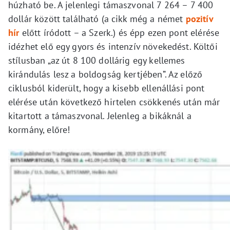
húzható be. A jelenlegi támaszvonal 7 264 – 7 400
dollár között található (a cikk még a német
pozitív
hír
előtt íródott – a Szerk.) és épp ezen pont elérése
idézhet elő egy gyors és intenzív növekedést. Költői
stílusban „az út 8 100 dollárig egy kellemes
kirándulás lesz a boldogság kertjében”. Az előző
ciklusból kiderült, hogy a kisebb ellenállási pont
elérése után következő hirtelen csökkenés után már
kitartott a támaszvonal. Jelenleg a bikáknál a
kormány, előre!