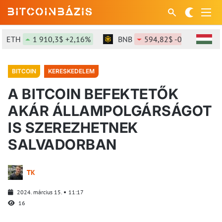
ETH
1 910,3$ +2,16%
BNB
594,82$ -0,83%
BITCOIN
KERESKEDELEM
A BITCOIN BEFEKTETŐK
AKÁR ÁLLAMPOLGÁRSÁGOT
IS SZEREZHETNEK
SALVADORBAN
TK
2024. március 15.
11:17
16