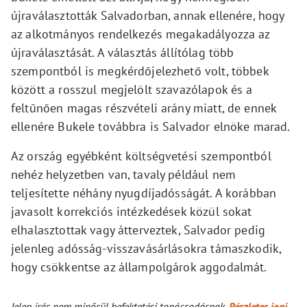
újraválasztották Salvadorban, annak ellenére, hogy
az alkotmányos rendelkezés megakadályozza az
újraválasztását. A választás állítólag több
szempontból is megkérdőjelezhető volt, többek
között a rosszul megjelölt szavazólapok és a
feltűnően magas részvételi arány miatt, de ennek
ellenére Bukele továbbra is Salvador elnöke marad.
Az ország egyébként költségvetési szempontból
nehéz helyzetben van, tavaly például nem
teljesítette néhány nyugdíjadósságát. A korábban
javasolt korrekciós intézkedések közül sokat
elhalasztottak vagy átterveztek, Salvador pedig
jelenleg adósság-visszavásárlásokra támaszkodik,
hogy csökkentse az állampolgárok aggodalmát.
Jelen írás nem minősül befektetési tanácsadásnak.
Részletes jogi