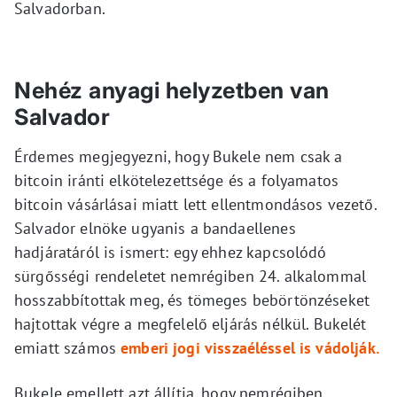
Salvadorban.
Nehéz anyagi helyzetben van
Salvador
Érdemes megjegyezni, hogy Bukele nem csak a
bitcoin iránti elkötelezettsége és a folyamatos
bitcoin vásárlásai miatt lett ellentmondásos vezető.
Salvador elnöke ugyanis a bandaellenes
hadjáratáról is ismert: egy ehhez kapcsolódó
sürgősségi rendeletet nemrégiben 24. alkalommal
hosszabbítottak meg, és tömeges bebörtönzéseket
hajtottak végre a megfelelő eljárás nélkül. Bukelét
emiatt számos
emberi jogi visszaéléssel is vádolják.
Bukele emellett azt állítja, hogy nemrégiben