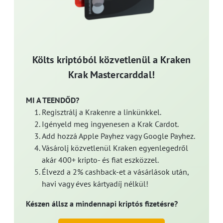
Költs kriptóból közvetlenül a Kraken
Krak Mastercarddal!
MI A TEENDŐD?
Regisztrálj a Krakenre a linkünkkel.
Igényeld meg ingyenesen a Krak Cardot.
Add hozzá Apple Payhez vagy Google Payhez.
Vásárolj közvetlenül Kraken egyenlegedről
akár 400+ kripto- és fiat eszközzel.
Élvezd a 2% cashback-et a vásárlások után,
havi vagy éves kártyadíj nélkül!
Készen állsz a mindennapi kriptós fizetésre?