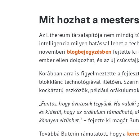
Mit hozhat a mesters
Az Ethereum társalapítója nem mindig t
intelligencia milyen hatással lehet a te
novemberi
blogbejegyzésben
fejtette ki 
ember ellen dolgozhat, és az új csúcsfajj
Korábban arra is figyelmeztette a fejles
blokklánc technológiával illetően. Szeri
kockázatú eszközök, például orákulumok
„Fontos, hogy óvatosak legyünk. Ha valaki 
és kiderül, hogy az orákulum támadható, a
könnyen eltűnhet.”
– fejezte ki magát Bute
Továbbá Buterin rámutatott, hogy a
kere