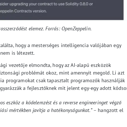
osszerződést elemez. Forrás: OpenZeppelin.
lálta, hogy a mesterséges intelligencia valójában egy
nem is létezett.
sági vezetője elmondta, hogy az AI-alapú eszközök
iztonsági problémát okoz, mint amennyit megold. Li azt
ncia programokat csak tapasztalt programozók használják
yarázzák a fejlesztőknek mit jelent egy-egy adott kódsor
s eszköz a kódelemzést és a reverse engineeringet végző
iási mértékben javítja a hatékonyságunkat.”
– hangzott el