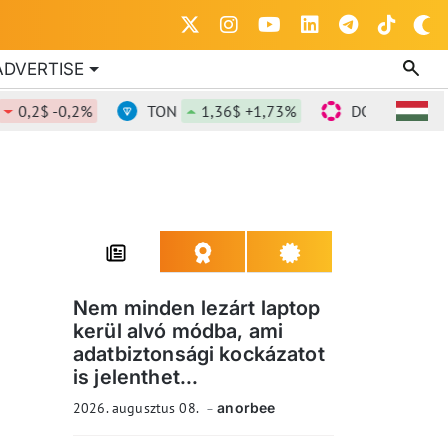
ADVERTISE
2$ -0,2%
TON
1,36$ +1,73%
DOT
0,817$ +0,
Nem minden lezárt laptop
kerül alvó módba, ami
adatbiztonsági kockázatot
is jelenthet...
2026. augusztus 08.
anorbee