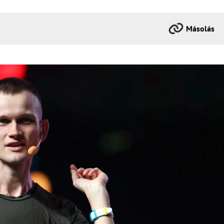
Másolás