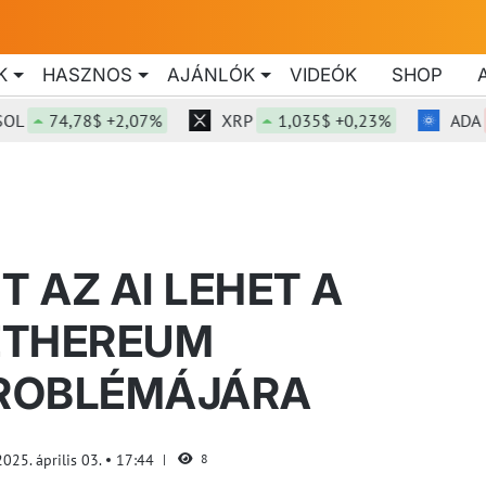
K
HASZNOS
AJÁNLÓK
VIDEÓK
SHOP
74,78$ +2,07%
XRP
1,035$ +0,23%
ADA
0,
T AZ AI LEHET A
ETHEREUM
ROBLÉMÁJÁRA
2025. április 03.
17:44
8