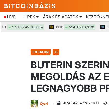
LIVE
HÍREK
ÁRAK ÉS ADATOK
KEZDŐKNE
1 915,74$ +0,28%
BNB
594,1$ +0,95%
SOL
ETHEREUM
AI
BUTERIN SZERIN
MEGOLDÁS AZ 
LEGNAGYOBB P
2024. február 19.
18:11
Gyuri