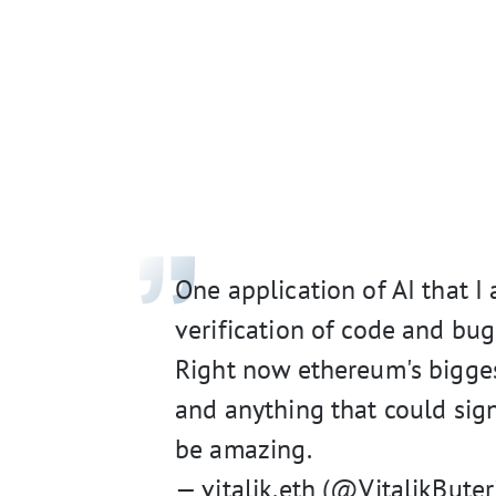
One application of AI that I
verification of code and bug
Right now ethereum's biggest
and anything that could sig
be amazing.
— vitalik.eth (@VitalikButer