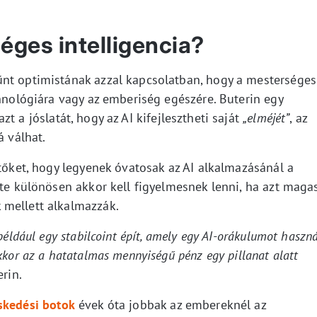
éges intelligencia?
űnt optimistának azzal kapcsolatban, hogy a mesterséges
chnológiára vagy az emberiség egészére. Buterin egy
azt a jóslatát, hogy az AI kifejlesztheti saját
„elméjét”
, az
á válhat.
ztőket, hogy legyenek óvatosak az AI alkalmazásánál a
nte különösen akkor kell figyelmesnek lenni, ha azt maga
 mellett alkalmazzák.
például egy stabilcoint épít, amely egy AI-orákulumot haszná
kkor az a hatatalmas mennyiségű pénz egy pillanat alatt
rin.
skedési botok
évek óta jobbak az embereknél az