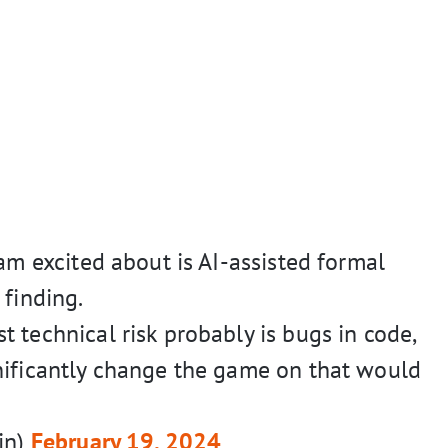
 am excited about is AI-assisted formal
 finding.
 technical risk probably is bugs in code,
nificantly change the game on that would
in)
February 19, 2024