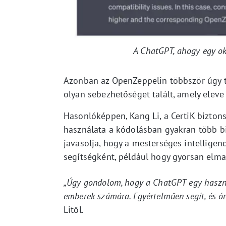
A ChatGPT, ahogy egy ok
Azonban az OpenZeppelin többször úgy ta
olyan sebezhetőséget talált, amely eleve 
Hasonlóképpen, Kang Li, a CertiK bizton
használata a kódolásban gyakran több b
javasolja, hogy a mesterséges intellige
segítségként, például hogy gyorsan elmag
„Úgy gondolom, hogy a ChatGPT egy haszno
emberek számára. Egyértelműen segít, és ór
Litől.