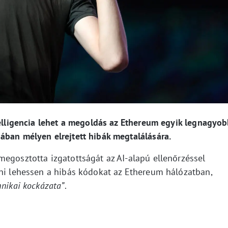
telligencia lehet a megoldás az Ethereum egyik legnagyo
ában mélyen elrejtett hibák megtalálására.
megosztotta izgatottságát az AI-alapú ellenőrzéssel
ani lehessen a hibás kódokat az Ethereum hálózatban,
hnikai kockázata”
.