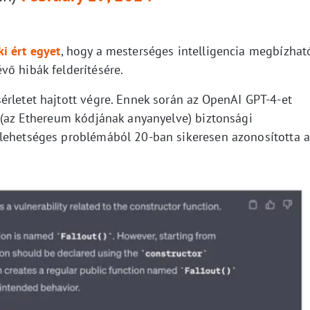
i ért egyet
, hogy a mesterséges intelligencia megbízhat
vő hibák felderítésére.
érletet hajtott végre. Ennek során az OpenAI GPT-4-et
k (az Ethereum kódjának anyanyelve) biztonsági
 lehetséges problémából 20-ban sikeresen azonosította a