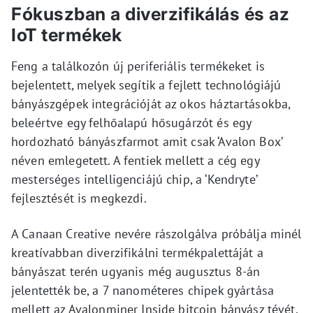
Fókuszban a diverzifikálás és az
IoT termékek
Feng a találkozón új periferiális termékeket is
bejelentett, melyek segítik a fejlett technológiájú
bányászgépek integrációját az okos háztartásokba,
beleértve egy felhőalapú hősugárzót és egy
hordozható bányászfarmot amit csak ‘Avalon Box’
néven emlegetett. A fentiek mellett a cég egy
mesterséges intelligenciájú chip, a ‘Kendryte’
fejlesztését is megkezdi.
A Canaan Creative nevére rászolgálva próbálja minél
kreatívabban diverzifikálni termékpalettáját a
bányászat terén ugyanis még augusztus 8-án
jelentették be, a 7 nanométeres chipek gyártása
mellett az Avalonminer Inside bitcoin bányász tévét,