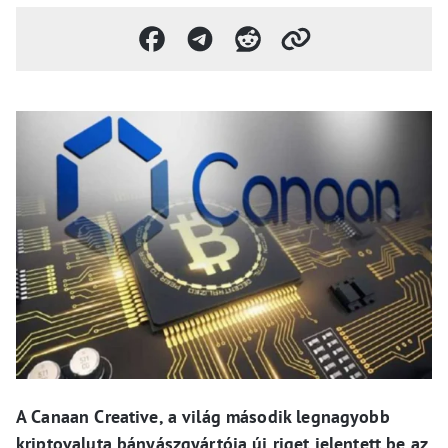
A Canaan Creative, a világ második legnagyobb
kriptovaluta bányászgyártója új riget jelentett be az