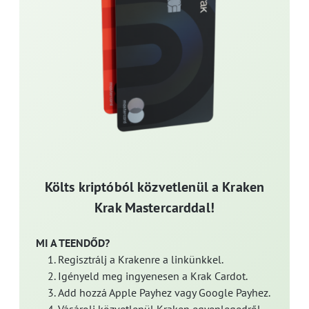
Költs kriptóból közvetlenül a Kraken
Krak Mastercarddal!
MI A TEENDŐD?
Regisztrálj a Krakenre a linkünkkel.
Igényeld meg ingyenesen a Krak Cardot.
Add hozzá Apple Payhez vagy Google Payhez.
Vásárolj közvetlenül Kraken egyenlegedről