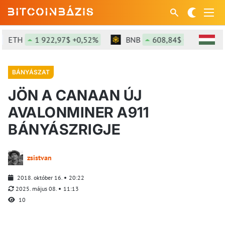
ETH
1 922,97$ +0,52%
BNB
608,84$ +3,07%
BÁNYÁSZAT
JÖN A CANAAN ÚJ
AVALONMINER A911
BÁNYÁSZRIGJE
zsistvan
2018. október 16.
20:22
2025. május 08.
11:13
10