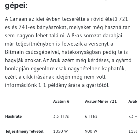
gépei:
A Canaan az idei évben lecserélte a rövid életű 721-
es és 741-es bányászokat, melyeket még használtan
sem nagyon lehet találni. A 8-as sorozat darabjai
már teljesítményben is felveszik a versenyt a
Bitmain csúcsgépeivel, hatékonyságban pedig le is
hagyják azokat. Az áruk azért még kérdéses, a gyártó
honlapján egyenlőre csak nagy tételben kaphatók,
ezért a cikk írásának idején még nem volt
információnk 1-1 példány árára a gyártótól.
Avalon 6
AvalonMiner 721
Aval
Hashrate
3.5 TH/s
6 TH/s
7.3 
Teljesítmény felvétel
1050 W
900 W
115