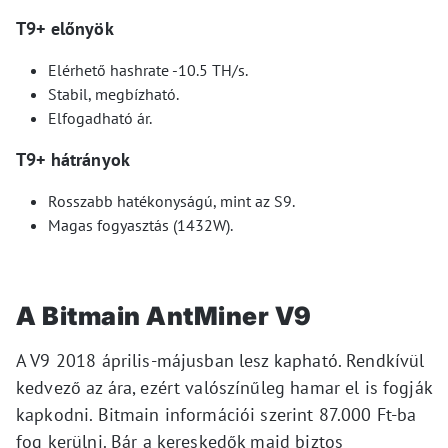
T9+ előnyök
Elérhető hashrate -10.5 TH/s.
Stabil, megbízható.
Elfogadható ár.
T9+ hátrányok
Rosszabb hatékonyságú, mint az S9.
Magas fogyasztás (1432W).
A Bitmain AntMiner V9
A V9 2018 április-májusban lesz kapható. Rendkívül
kedvező az ára, ezért valószínűleg hamar el is fogják
kapkodni. Bitmain információi szerint 87.000 Ft-ba
fog kerülni. Bár a kereskedők majd biztos