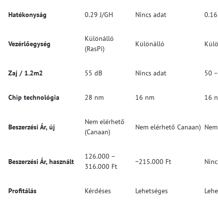
Hatékonyság
0.29 J/GH
Nincs adat
0.16
Különálló
Vezérlőegység
Különálló
Külö
(RasPi)
Zaj / 1.2m2
55 dB
Nincs adat
50 –
Chip technológia
28 nm
16 nm
16 
Nem elérhető
Beszerzési Ár, új
Nem elérhető Canaan)
Nem 
(Canaan)
126.000 –
Beszerzési Ár, használt
~215.000 Ft
Ninc
316.000 Ft
Profitálás
Kérdéses
Lehetséges
Lehe