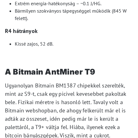
Extrém energia-hatékonyság – ~0.1 J/HG.
Bármilyen szokványos tápegységgel működik (845 W
felett).
R4 hátrányok
Kissé zajos, 52 dB.
A Bitmain AntMiner T9
Ugyanolyan Bitmain BM1387 chipekkel szerelték,
mint az S9-t, csak egy picivel kevesebbet pakoltak
bele. Fizikai méretre is hasonló lett. Tavaly volt a
Bitmain webshopban, de ahogy felkerült már el is
adták az összeset, idén pedig már le is került a
palettáról, a T9+ váltja fel. Hiába, ilyenek ezek a
bitcoin bányászgépek. Viszik, mint a cukrot.