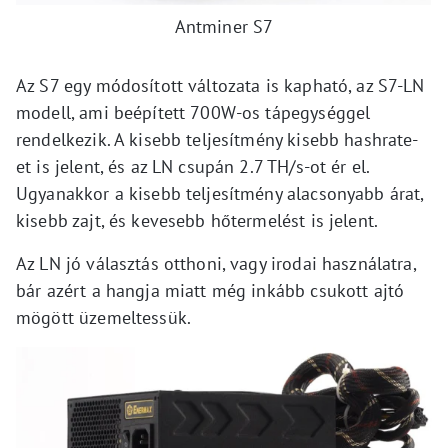
Antminer S7
Az S7 egy módosított változata is kapható, az S7-LN
modell, ami beépített 700W-os tápegységgel
rendelkezik. A kisebb teljesítmény kisebb hashrate-
et is jelent, és az LN csupán 2.7 TH/s-ot ér el.
Ugyanakkor a kisebb teljesítmény alacsonyabb árat,
kisebb zajt, és kevesebb hőtermelést is jelent.
Az LN jó választás otthoni, vagy irodai használatra,
bár azért a hangja miatt még inkább csukott ajtó
mögött üzemeltessük.