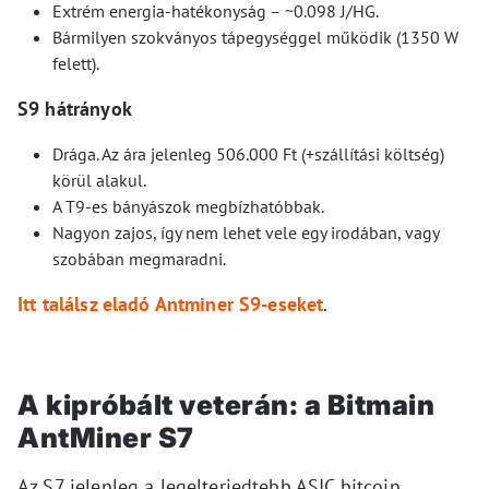
Extrém energia-hatékonyság – ~0.098 J/HG.
Bármilyen szokványos tápegységgel működik (1350 W
felett).
S9 hátrányok
Drága. Az ára jelenleg 506.000 Ft (+szállítási költség)
körül alakul.
A T9-es bányászok megbízhatóbbak.
Nagyon zajos, így nem lehet vele egy irodában, vagy
szobában megmaradni.
Itt találsz eladó Antminer S9-eseket
.
A kipróbált veterán: a Bitmain
AntMiner S7
Az S7 jelenleg a legelterjedtebb ASIC bitcoin