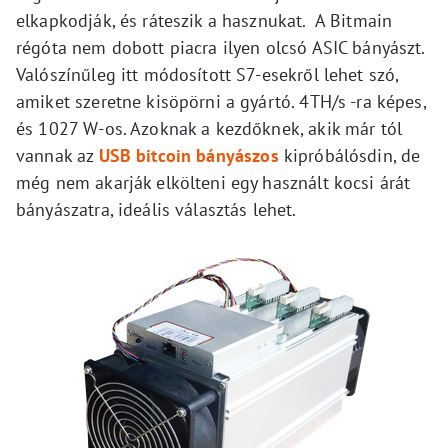
elkapkodják, és ráteszik a hasznukat. A Bitmain
régóta nem dobott piacra ilyen olcsó ASIC bányászt.
Valószínűleg itt módosított S7-esekről lehet szó,
amiket szeretne kisöpörni a gyártó. 4TH/s -ra képes,
és 1027 W-os. Azoknak a kezdőknek, akik már tól
vannak az
USB bitcoin bányászos
kipróbálósdin, de
még nem akarják elkölteni egy használt kocsi árát
bányászatra, ideális választás lehet.