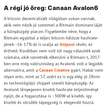
A régi jó öreg: Canaan Avalon6
A bitcoin decentralizált világában sokan vannak,
akik nem nézik jó szemmel a Bitmain dominanciáját
a bányászgép piacon. Figyelembe véve, hogy a
Bitmain egyúttal a teljes bitcoin hálózat hashrate-
jének ~16-17%-át is uralja az
Antpool
révén, ez
érthető. Korábban nem volt túl nagy választék azok
számára, akik szeretnék elkerülni a Bitmain-t, 2017-
ben erre még valószínűleg az Avalon6 volt a legjobb
alternatíva, amit a
Canaan Creative
gyárt. Habár nem
olyan erős, mint az S7, azért ez is egy elég jó 28nm-
es technológiájú chippel szerelt bányászgép. Az
Avalon6 lényegesen kisebb hashrate teljesítményt
nyújt, de a fogyasztása is ~300W-al kisebb, így
kisebb és olcsóbb tápegység is elegendő hozzá.