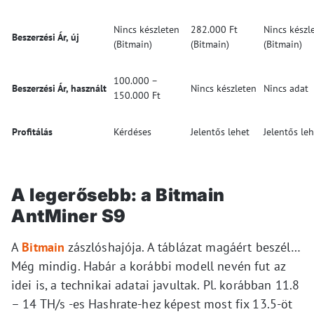
Nincs készleten
282.000 Ft
Nincs készl
Beszerzési Ár, új
(Bitmain)
(Bitmain)
(Bitmain)
100.000 –
Beszerzési Ár, használt
Nincs készleten
Nincs adat
150.000 Ft
Profitálás
Kérdéses
Jelentős lehet
Jelentős leh
A legerősebb: a Bitmain
AntMiner S9
A
Bitmain
zászlóshajója. A táblázat magáért beszél…
Még mindig. Habár a korábbi modell nevén fut az
idei is, a technikai adatai javultak. Pl. korábban 11.8
– 14 TH/s -es Hashrate-hez képest most fix 13.5-öt