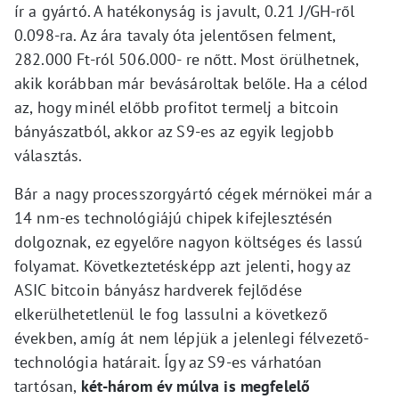
ír a gyártó. A hatékonyság is javult, 0.21 J/GH-ről
0.098-ra. Az ára tavaly óta jelentősen felment,
282.000 Ft-ról 506.000- re nőtt. Most örülhetnek,
akik korábban már bevásároltak belőle. Ha a célod
az, hogy minél előbb profitot termelj a bitcoin
bányászatból, akkor az S9-es az egyik legjobb
választás.
Bár a nagy processzorgyártó cégek mérnökei már a
14 nm-es technológiájú chipek kifejlesztésén
dolgoznak, ez egyelőre nagyon költséges és lassú
folyamat. Következtetésképp azt jelenti, hogy az
ASIC bitcoin bányász hardverek fejlődése
elkerülhetetlenül le fog lassulni a következő
években, amíg át nem lépjük a jelenlegi félvezető-
technológia határait. Így az S9-es várhatóan
tartósan,
két-három év múlva is megfelelő