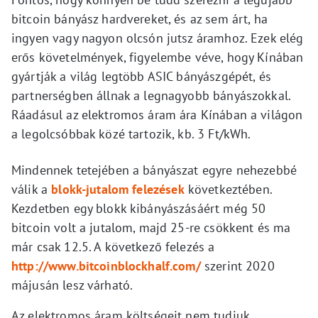
bitcoin bányász hardvereket, és az sem árt, ha
ingyen vagy nagyon olcsón jutsz áramhoz. Ezek elég
erős követelmények, figyelembe véve, hogy Kínában
gyártják a világ legtöbb ASIC bányászgépét, és
partnerségben állnak a legnagyobb bányászokkal.
Ráadásul az elektromos áram ára Kínában a világon
a legolcsóbbak közé tartozik, kb. 3 Ft/kWh.
Mindennek tetejében a bányászat egyre nehezebbé
válik a
blokk-jutalom felezések
következtében.
Kezdetben egy blokk kibányászásáért még 50
bitcoin volt a jutalom, majd 25-re csökkent és ma
már csak 12.5. A következő felezés a
http://www.bitcoinblockhalf.com/
szerint 2020
májusán lesz várható.
Az elektromos áram költségeit nem tudjuk