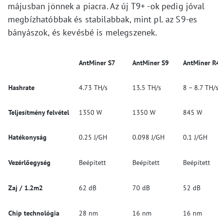
májusban jönnek a piacra. Az új T9+ -ok pedig jóval
megbízhatóbbak és stabilabbak, mint pl. az S9-es
bányászok, és kevésbé is melegszenek.
AntMiner S7
AntMiner S9
AntMiner R
Hashrate
4.73 TH/s
13.5 TH/s
8 – 8.7 TH/
Teljesítmény felvétel
1350 W
1350 W
845 W
Hatékonyság
0.25 J/GH
0.098 J/GH
0.1 J/GH
Vezérlőegység
Beépített
Beépített
Beépített
Zaj / 1.2m2
62 dB
70 dB
52 dB
Chip technológia
28 nm
16 nm
16 nm