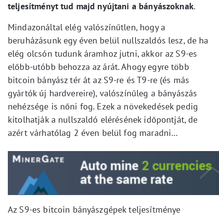
teljesítményt tud majd nyújtani a bányászoknak
.
Mindazonáltal elég valószínűtlen, hogy a
beruházásunk egy éven belül nullszaldós lesz, de ha
elég olcsón tudunk áramhoz jutni, akkor az S9-es
előbb-utóbb behozza az árát. Ahogy egyre több
bitcoin bányász tér át az S9-re és T9-re (és más
gyártók új hardvereire), valószínűleg a bányászás
nehézsége is nőni fog. Ezek a növekedések pedig
kitolhatják a nullszaldó elérésének időpontját, de
azért várhatólag 2 éven belül fog maradni…
Az S9-es bitcoin bányászgépek teljesítménye