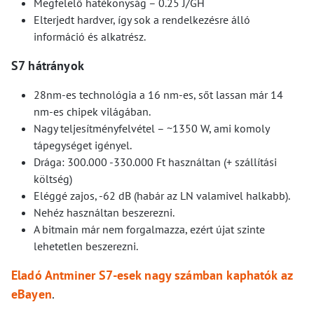
Megfelelő hatékonyság – 0.25 J/GH
Elterjedt hardver, így sok a rendelkezésre álló
információ és alkatrész.
S7 hátrányok
28nm-es technológia a 16 nm-es, sőt lassan már 14
nm-es chipek világában.
Nagy teljesítményfelvétel – ~1350 W, ami komoly
tápegységet igényel.
Drága: 300.000 -330.000 Ft használtan (+ szállítási
költség)
Eléggé zajos, -62 dB (habár az LN valamivel halkabb).
Nehéz használtan beszerezni.
A bitmain már nem forgalmazza, ezért újat szinte
lehetetlen beszerezni.
Eladó Antminer S7-esek nagy számban kaphatók az
eBayen
.