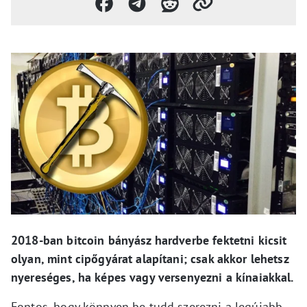
2018-ban bitcoin bányász hardverbe fektetni kicsit
olyan, mint cipőgyárat alapítani; csak akkor lehetsz
nyereséges, ha képes vagy versenyezni a kínaiakkal.
Fontos, hogy könnyen be tudd szerezni a legújabb