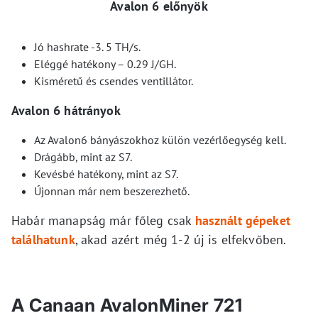
Avalon 6 előnyök
Jó hashrate -3. 5 TH/s.
Eléggé hatékony – 0.29 J/GH.
Kisméretű és csendes ventillátor.
Avalon 6 hátrányok
Az Avalon6 bányászokhoz külön vezérlőegység kell.
Drágább, mint az S7.
Kevésbé hatékony, mint az S7.
Újonnan már nem beszerezhető.
Habár manapság már főleg csak
használt gépeket
találhatunk
, akad azért még 1-2 új is elfekvőben.
A Canaan AvalonMiner 721