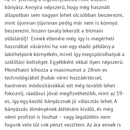
bányász. Annyira népszerű, hogy még használt
állapotban sem nagyon lehet olcsóbban beszerezni,
mint újonnan (újonnan pedig már nem is könnyű
beszerezni, hiszen tavaly lekerült a bitmain
oldaláról)! Ennek ellenére még így is megérheti
használtat vásárolni ha van egy eladó példány a
lakóhelyünk környékén, mivel így megspórolhatjuk a
szállítási költséget. Egyébként okkal ilyen népszerű.
Mondhatni kihozza a maximumot a 28nm-es
technológiából (habár némi hozzáértéssel,
hardveres módosításokkal ezt még tovább lehet
fokozni), ráadásul jóval megfizethetőbb, mint az S9-
es, így egy kezdő bányásznak jó választás lehet. A
bányászás élményének átélésére kiváló, és még
némi profitot is hozhat – vagy legalábbis nem
fogunk vele túl sok pénzt veszíteni. Az ára ennek is