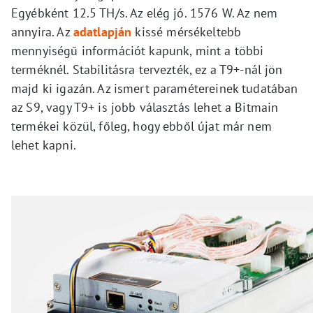
Egyébként 12.5 TH/s. Az elég jó. 1576 W. Az nem
annyira. Az
adatlapján
kissé mérsékeltebb
mennyiségű információt kapunk, mint a többi
terméknél. Stabilitásra tervezték, ez a T9+-nál jön
majd ki igazán. Az ismert paramétereinek tudatában
az S9, vagy T9+ is jobb választás lehet a Bitmain
termékei közül, főleg, hogy ebből újat már nem
lehet kapni.