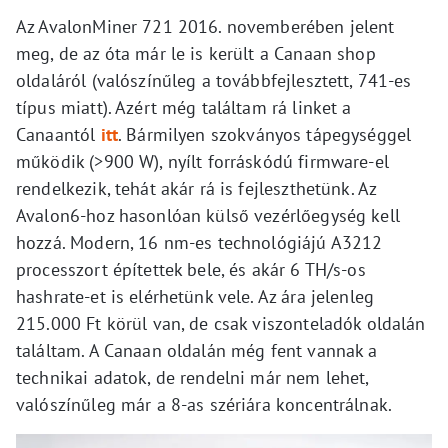
Az AvalonMiner 721 2016. novemberében jelent
meg, de az óta már le is került a Canaan shop
oldaláról (valószínűleg a továbbfejlesztett, 741-es
típus miatt). Azért még találtam rá linket a
Canaantól
itt
. Bármilyen szokványos tápegységgel
működik (>900 W), nyílt forráskódú firmware-el
rendelkezik, tehát akár rá is fejleszthetünk. Az
Avalon6-hoz hasonlóan külső vezérlőegység kell
hozzá. Modern, 16 nm-es technológiájú A3212
processzort építettek bele, és akár 6 TH/s-os
hashrate-et is elérhetünk vele. Az ára jelenleg
215.000 Ft körül van, de csak viszonteladók oldalán
találtam. A Canaan oldalán még fent vannak a
technikai adatok, de rendelni már nem lehet,
valószínűleg már a 8-as szériára koncentrálnak.