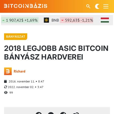
07,42$ +1,69%
BNB
592,63$ -1,21%
SOL
73,
BÁNYÁSZAT
2018 LEGJOBB ASIC BITCOIN
BÁNYÁSZ HARDVEREI
Richard
2016. november 11.
8:47
2022. november 02.
3:47
99