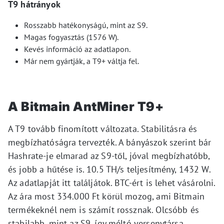
T9 hátrányok
Rosszabb hatékonyságú, mint az S9.
Magas fogyasztás (1576 W).
Kevés információ az adatlapon.
Már nem gyártják, a T9+ váltja fel.
A Bitmain AntMiner T9+
A T9 tovább finomított változata. Stabilitásra és
megbízhatóságra tervezték. A bányászok szerint bár
Hashrate-je elmarad az S9-től, jóval megbízhatóbb,
és jobb a hűtése is. 10.5 TH/s teljesítmény, 1432 W.
Az adatlapját itt találjátok. BTC-ért is lehet vásárolni.
Az ára most 334.000 Ft körül mozog, ami Bitmain
termékeknél nem is számít rossznak. Olcsóbb és
stabilabb, mint az S9, így méltó versenytársa.