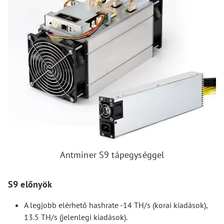
Antminer S9 tápegységgel
S9 előnyök
A legjobb elérhető hashrate -14 TH/s (korai kiadások),
13.5 TH/s (jelenlegi kiadások).