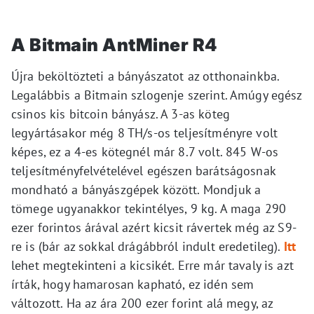
A Bitmain AntMiner R4
Újra beköltözteti a bányászatot az otthonainkba.
Legalábbis a Bitmain szlogenje szerint. Amúgy egész
csinos kis bitcoin bányász. A 3-as köteg
legyártásakor még 8 TH/s-os teljesítményre volt
képes, ez a 4-es kötegnél már 8.7 volt. 845 W-os
teljesítményfelvételével egészen barátságosnak
mondható a bányászgépek között. Mondjuk a
tömege ugyanakkor tekintélyes, 9 kg. A maga 290
ezer forintos árával azért kicsit rávertek még az S9-
re is (bár az sokkal drágábbról indult eredetileg).
Itt
lehet megtekinteni a kicsikét. Erre már tavaly is azt
írták, hogy hamarosan kapható, ez idén sem
változott. Ha az ára 200 ezer forint alá megy, az