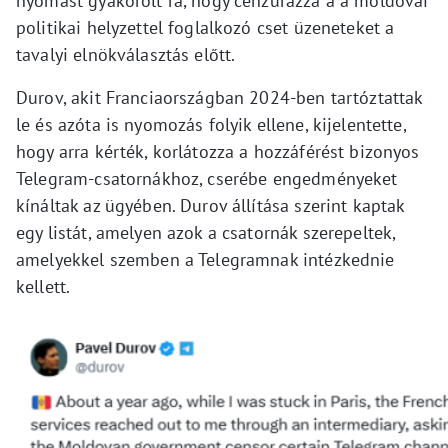
nyomást gyakorolt rá, hogy cenzúrázza a a moldovai
politikai helyzettel foglalkozó cset üzeneteket a
tavalyi elnökválasztás előtt.
Durov, akit Franciaországban 2024-ben tartóztattak
le és azóta is nyomozás folyik ellene, kijelentette,
hogy arra kérték, korlátozza a hozzáférést bizonyos
Telegram-csatornákhoz, cserébe engedményeket
kínáltak az ügyében. Durov állítása szerint kaptak
egy listát, amelyen azok a csatornák szerepeltek,
amelyekkel szemben a Telegramnak intézkednie
kellett.