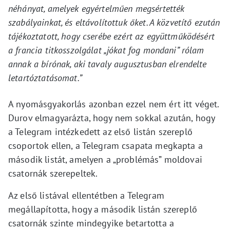
néhányat, amelyek egyértelműen megsértették
szabályainkat, és eltávolítottuk őket. A közvetítő ezután
tájékoztatott, hogy cserébe ezért az együttműködésért
a francia titkosszolgálat „jókat fog mondani” rólam
annak a bírónak, aki tavaly augusztusban elrendelte
letartóztatásomat.”
A nyomásgyakorlás azonban ezzel nem ért itt véget.
Durov elmagyarázta, hogy nem sokkal azután, hogy
a Telegram intézkedett az első listán szereplő
csoportok ellen, a Telegram csapata megkapta a
második listát, amelyen a „problémás” moldovai
csatornák szerepeltek.
Az első listával ellentétben a Telegram
megállapította, hogy a második listán szereplő
csatornák szinte mindegyike betartotta a