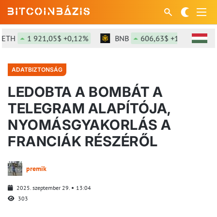
1 921,05$ +0,12%
BNB
606,63$ +1,83%
SO
ADATBIZTONSÁG
LEDOBTA A BOMBÁT A
TELEGRAM ALAPÍTÓJA,
NYOMÁSGYAKORLÁS A
FRANCIÁK RÉSZÉRŐL
premik
2025. szeptember 29.
13:04
303