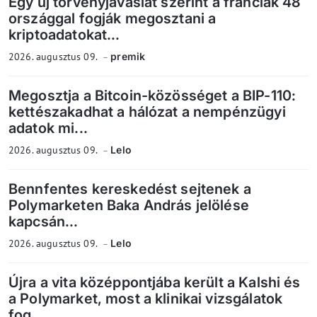
Egy új törvényjavaslat szerint a franciák 48
országgal fogják megosztani a
kriptoadatokat...
2026. augusztus 09.
premik
Megosztja a Bitcoin-közösséget a BIP-110:
kettészakadhat a hálózat a nempénzügyi
adatok mi...
2026. augusztus 09.
Lelo
Bennfentes kereskedést sejtenek a
Polymarketen Baka András jelölése
kapcsán...
2026. augusztus 09.
Lelo
Újra a vita középpontjába került a Kalshi és
a Polymarket, most a klinikai vizsgálatok
fog...