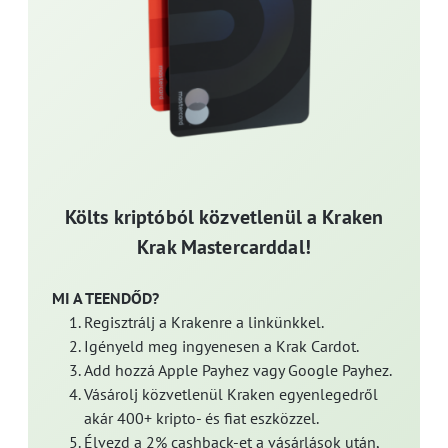
Költs kriptóból közvetlenül a Kraken
Krak Mastercarddal!
MI A TEENDŐD?
Regisztrálj a Krakenre a linkünkkel.
Igényeld meg ingyenesen a Krak Cardot.
Add hozzá Apple Payhez vagy Google Payhez.
Vásárolj közvetlenül Kraken egyenlegedről
akár 400+ kripto- és fiat eszközzel.
Élvezd a 2% cashback-et a vásárlások után,