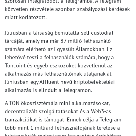
szorosan integrálódott a Telegramba. A Telegram
közvetlen részvétele azonban szabályozási kérdések
miatt korlátozott.
Júliusban a társaság bemutatta self custodial
tárcáját, amely ma már 87 millió felhasználó
számára elérhető az Egyesült Államokban. Ez
lehetővé teszi a felhasználók számára, hogy a
Toncoint és egyéb eszközöket közvetlenül az
alkalmazás más felhasználóinak utaljanak át.
Júniusban egy Affluent nevű kriptobefektetési
alkalmazás is elindult a Telegramon.
A TON ökoszisztémája mini alkalmazásokat,
decentralizált szolgáltatásokat és a Web3-as
tranzakciókat is támogat. Ennek célja a Telegram
több mint 1 milliárd felhasználójának terelése a
kriptovaluták mainstream bevezetése érdekében.