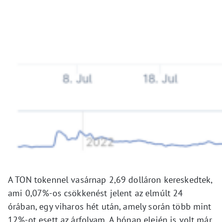
A TON tokennel vasárnap 2,69 dolláron kereskedtek,
ami 0,07%-os csökkenést jelent az elmúlt 24
órában, egy viharos hét után, amely során több mint
12%-ot esett az árfolyam. A hónap elején is volt már