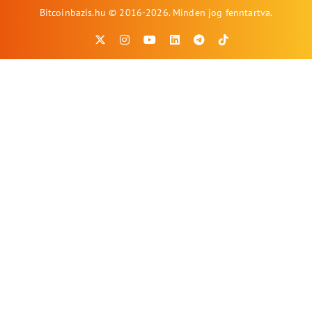
Bitcoinbazis.hu © 2016-2026. Minden jog fenntartva.