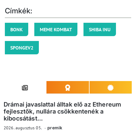
Címkék:
BONK
MEME KOMBAT
SHIBA INU
SPONGEV2
Drámai javaslattal álltak elő az Ethereum
fejlesztők, nullára csökkentenék a
kibocsátást...
2026. augusztus 05.
premik