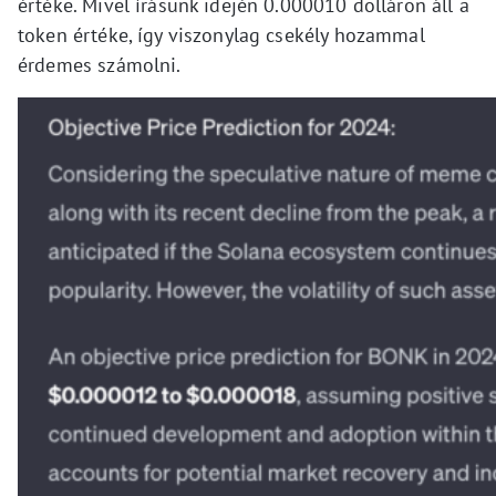
értéke. Mivel írásunk idején 0.000010 dolláron áll a
token értéke, így viszonylag csekély hozammal
érdemes számolni.