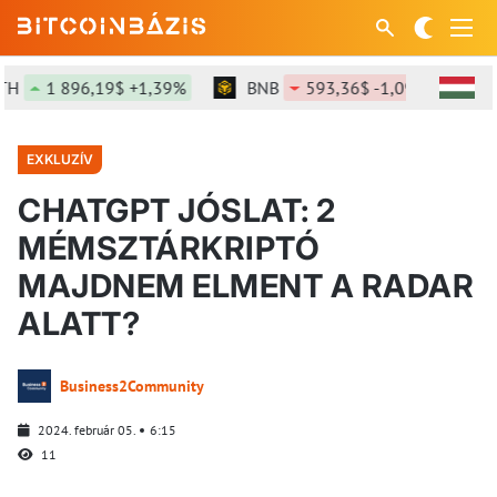
1 896,19$ +1,39%
BNB
593,36$ -1,09%
SOL
EXKLUZÍV
CHATGPT JÓSLAT: 2
MÉMSZTÁRKRIPTÓ
MAJDNEM ELMENT A RADAR
ALATT?
Business2Community
2024. február 05.
6:15
11