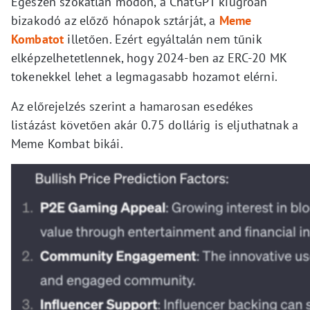
Egészen szokatlan módon, a ChatGPT kiugróan
bizakodó az előző hónapok sztárját, a
Meme
Kombatot
illetően. Ezért egyáltalán nem tűnik
elképzelhetetlennek, hogy 2024-ben az ERC-20 MK
tokenekkel lehet a legmagasabb hozamot elérni.
Az előrejelzés szerint a hamarosan esedékes
listázást követően akár 0.75 dollárig is eljuthatnak a
Meme Kombat bikái.