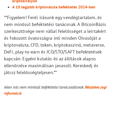
kriptókirályok
A 10 legjobb kriptovaluta befektetés 2024-ben
**Figyelem! Fenti írásunk egy vendégtartalom, és
nem minősül befektetési tanácsnak. A BitcoinBázis
szerkesztősége nem vállal felelősséget a leírtakért
és fokozott óvatosságra inti minden Olvasóját a
kriptovaluta, CFD, token, kriptokaszinó, metaverse,
DeFi, play-to-earn és ICO/STO/SAFT befektetések
kapcsán. Egyéni kutatás és az állítások alapos
ellenőrzése maximálisan javasolt. Kereskedj és
játssz felelősségteljesen.**
Jelen írás nem minősül befektetési tanácsadásnak.
Részletes jogi
információ