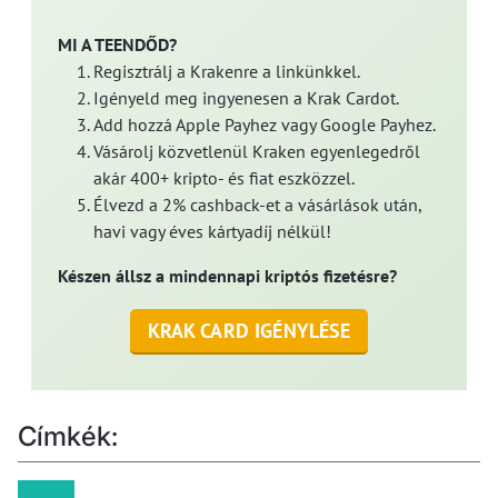
MI A TEENDŐD?
Regisztrálj a Krakenre a linkünkkel.
Igényeld meg ingyenesen a Krak Cardot.
Add hozzá Apple Payhez vagy Google Payhez.
Vásárolj közvetlenül Kraken egyenlegedről
akár 400+ kripto- és fiat eszközzel.
Élvezd a 2% cashback-et a vásárlások után,
havi vagy éves kártyadíj nélkül!
Készen állsz a mindennapi kriptós fizetésre?
KRAK CARD IGÉNYLÉSE
Címkék: