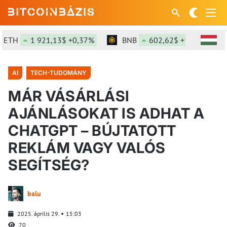
TH
1 921,13$ +0,37%
BNB
602,62$ +1,52%
AI
TECH-TUDOMÁNY
MÁR VÁSÁRLÁSI
AJÁNLÁSOKAT IS ADHAT A
CHATGPT – BÚJTATOTT
REKLÁM VAGY VALÓS
SEGÍTSÉG?
balu
2025. április 29.
15:03
70