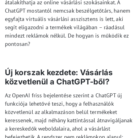
átalakíthatja az online vásárlási szokásainkat. A
ChatGPT mostantól nemcsak beszélgetőtárs, hanem
egyfajta virtuális vásárlási asszisztens is lett, aki
segít eligazodni a termékek világában – ráadásul
mindezt reklámok nélkül. De hogyan is működik ez
pontosan?
Új korszak kezdete: Vásárlás
közvetlenül a ChatGPT-ből?
Az OpenAI friss bejelentése szerint a ChatGPT új
funkciója lehetővé teszi, hogy a felhasználók
közvetlenül az alkalmazáson belül termékeket
keressenek, majd néhány kattintással átnavigáljanak
a kereskedők weboldalaira, ahol a vásárlást
befejezhetik. A rendszer nem reklámokon alapul: