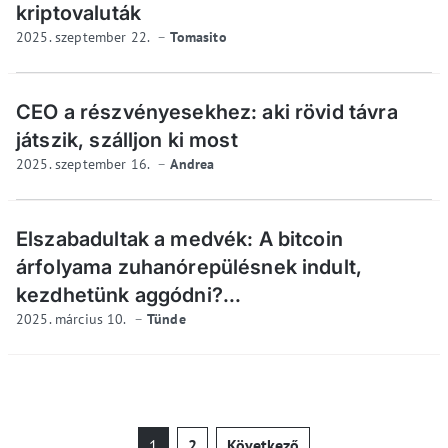
kriptovaluták
2025. szeptember 22.
Tomasito
CEO a részvényesekhez: aki rövid távra
játszik, szálljon ki most
2025. szeptember 16.
Andrea
Elszabadultak a medvék: A bitcoin
árfolyama zuhanórepülésnek indult,
kezdhetünk aggódni?...
2025. március 10.
Tünde
Bejegyzések
1
2
Következő