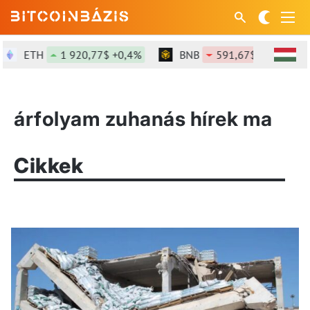
ETH
1 920,77$ +0,4%
BNB
591,67$ -0,26%
árfolyam zuhanás hírek ma
Cikkek