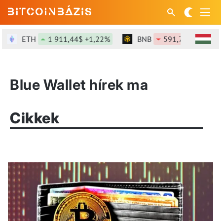
ETH
1 911,44$ +1,22%
BNB
591,75$ -1,19%
Blue Wallet hírek ma
Cikkek